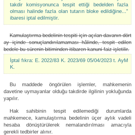
takdir komisyonunca tespit ettiği bedelden fazla
olması halinde fazla olan tutarın bloke edildiğine...”
ibaresi iptal edilmiştir.
Kamulaştırma bedelinin tespiti için açılan davanın dört
ay içinde sonuçlandırılamaması hâlinde, tespit edilen
bedele bu sürenin bitiminden itibaren kanuni faiz işletilir.
İptal fıkra: E. 2022/83 K. 2023/69 05/04/2023 t. AyM
K.
Bu maddede öngörülen işlemler, mahkemenin
davetine uymayanlar olduğu takdirde ilgilinin yokluğunda
yapılır.
Hak sahibinin tespit edilemediği durumlarda
mahkemece, kamulaştırma bedelinin üçer aylık vadeli
hesaba dönüştürülerek nemalandırılması amacıyla
gerekli tedbirler alınır.