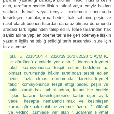
paranın yatırıldığı bankaya bildirilir. Tescil hükmü kesin
olup, tarafların bedele ilişkin istinaf veya temyiz hakları
saklıdır. İstinaf veya temyiz incelemesi sonucunda
kesinleşen kamulaştırma bedeli, hak sahibine peşin ve
nakit olarak ödenen tutardan daha az olması durumunda
aradaki fark ilgilisinden talep edilir. İdare tarafından hak
sahibi adına yapılan ödeme tarihi ile geri ödemeye ilişkin
yazının ilgilisine tebliğ edildiği tarih arasındaki süre için
faiz alınmaz.
İptal: E. 2018/104 K. 2020/39 16/07/2020 t. AyM K.
ile dördüncü cümlede yer alan "...idarenin kıymet
takdir komisyonunca tespit edilen bedelden az
olması durumunda hâkim tarafından tespit edilen
bedel, fazla olması durumunda idarenin kıymet
takdir komisyonunca tespit ettiği bedel, peşin ve
nakit olarak hak sahibi adına, kalanı ise bedele
ilişkin kararın kesinleşmesine kadar üçer aylık
vadeli hesapta nemalandırılmak ve kesinleşen
karara göre hak sahibine verilmek üzere...” bölümü
ve yedinci cümlede yer alan “...idarenin kıymet