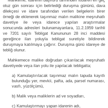
Mahkeme, idarenin başvuru tarihinden itibaren en geç
otuz gün sonrası için belirlediği duruşma gününü, dava
dilekçesi ve idare tarafından verilen belgelerin birer
örneği de eklenerek taşınmaz malın malikine meşruhatlı
davetiye ile veya idarece yapılan araştırmalar
sonucunda adresleri bulunamayanlara, 11.2.1959 tarihli
ve 7201 sayılı Tebligat Kanununun 28 inci maddesi
gereğince ilan yoluyla tebligat suretiyle bildirerek
duruşmaya katılmaya çağırır. Duruşma günü idareye de
tebliğ olunur.
Mahkemece malike doğrudan çıkarılacak meşruhatlı
davetiyede veya ilan yolu ile yapılacak tebligatta;
a) Kamulaştırılacak taşınmaz malın tapuda kayıtlı
bulunduğu yer, mevkii, pafta, ada, parsel numarası,
vasfı, yüzölçümü,
b) Malik veya maliklerin ad ve soyadları,
c) Kamulaştırmayı yapan idarenin adı,