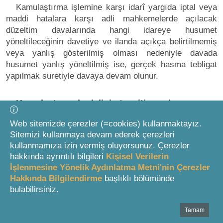
Kamulaştırma işlemine karşı idarî yargıda iptal veya
maddi hatalara karşı adli mahkemelerde açılacak
düzeltim davalarında hangi idareye husumet
yöneltileceğinin davetiye ve ilanda açıkça belirtilmemiş
veya yanlış gösterilmiş olması nedeniyle davada
husumet yanlış yöneltilmiş ise, gerçek hasma tebligat
yapılmak suretiyle davaya devam olunur.
Kamulaştırma bedelinin tespiti esasları
Web sitemizde çerezler (=cookies) kullanmaktayız.
Değişik kenar başlığı: 24/04/2001 t. 4650 s. K. m.6
Sitemizi kullanmaya devam ederek çerezleri
kullanmamıza izin vermiş oluyorsunuz. Çerezler
6
MADDE 11
hakkında ayrıntılı bilgileri
Kişisel Verilerin
İşlenmesine Yönelik Aydınlatma Metni'nin Çerezler
Hakkında Bilgilendirme
başlıklı bölümünde
Değişik madde: 24/04/2001 t. 4650 s. K. m.6
bulabilirsiniz.
Tamam
Bottom Search Toolbar Highlight Text
15 inci madde uyarınca oluşturulacak bilirkişi kurulu,