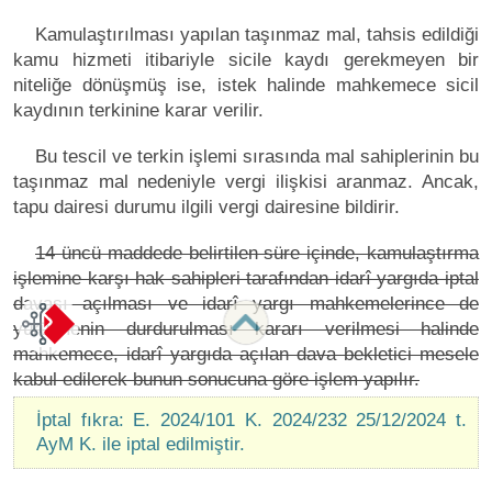
Kamulaştırılması yapılan taşınmaz mal, tahsis edildiği
kamu hizmeti itibariyle sicile kaydı gerekmeyen bir
niteliğe dönüşmüş ise, istek halinde mahkemece sicil
kaydının terkinine karar verilir.
Bu tescil ve terkin işlemi sırasında mal sahiplerinin bu
taşınmaz mal nedeniyle vergi ilişkisi aranmaz. Ancak,
tapu dairesi durumu ilgili vergi dairesine bildirir.
14 üncü maddede belirtilen süre içinde, kamulaştırma
işlemine karşı hak sahipleri tarafından idarî yargıda iptal
davası açılması ve idarî yargı mahkemelerince de
yürütmenin durdurulması kararı verilmesi halinde
mahkemece, idarî yargıda açılan dava bekletici mesele
kabul edilerek bunun sonucuna göre işlem yapılır.
İptal fıkra: E. 2024/101 K. 2024/232 25/12/2024 t.
AyM K. ile iptal edilmiştir.