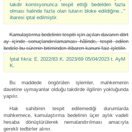
takdir komisyonunca tespit ettiği bedelden fazla
olması halinde fazla olan tutarın bloke edildiğine...”
ibaresi iptal edilmiştir.
Kamulaştırma bedelinin tespiti için açılan davanın dört
ay içinde sonuçlandırılamaması hâlinde, tespit edilen
bedele bu sürenin bitiminden itibaren kanuni faiz işletilir.
İptal fıkra: E. 2022/83 K. 2023/69 05/04/2023 t. AyM
K.
Bu maddede öngörülen işlemler, mahkemenin
davetine uymayanlar olduğu takdirde ilgilinin yokluğunda
yapılır.
Hak sahibinin tespit edilemediği durumlarda
mahkemece, kamulaştırma bedelinin üçer aylık vadeli
hesaba dönüştürülerek nemalandırılması amacıyla
gerekli tedbirler alınır.