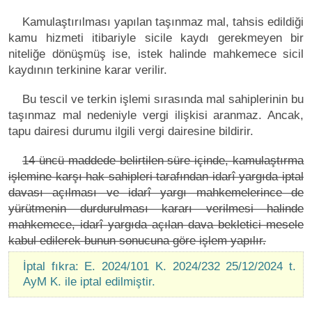
Kamulaştırılması yapılan taşınmaz mal, tahsis edildiği
kamu hizmeti itibariyle sicile kaydı gerekmeyen bir
niteliğe dönüşmüş ise, istek halinde mahkemece sicil
kaydının terkinine karar verilir.
Bu tescil ve terkin işlemi sırasında mal sahiplerinin bu
taşınmaz mal nedeniyle vergi ilişkisi aranmaz. Ancak,
tapu dairesi durumu ilgili vergi dairesine bildirir.
14 üncü maddede belirtilen süre içinde, kamulaştırma
işlemine karşı hak sahipleri tarafından idarî yargıda iptal
davası açılması ve idarî yargı mahkemelerince de
yürütmenin durdurulması kararı verilmesi halinde
mahkemece, idarî yargıda açılan dava bekletici mesele
kabul edilerek bunun sonucuna göre işlem yapılır.
İptal fıkra: E. 2024/101 K. 2024/232 25/12/2024 t.
AyM K. ile iptal edilmiştir.