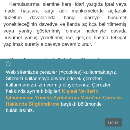
Kamulaştırma işlemine karşı idarî yargıda iptal veya
maddi hatalara karşı adli mahkemelerde açılacak
düzeltim davalarında hangi idareye husumet
yöneltileceğinin davetiye ve ilanda açıkça belirtilmemiş
veya yanlış gösterilmiş olması nedeniyle davada
husumet yanlış yöneltilmiş ise, gerçek hasma tebligat
yapılmak suretiyle davaya devam olunur.
Kamulaştırma bedelinin tespiti esasları
Web sitemizde çerezler (=cookies) kullanmaktayız.
Değişik kenar başlığı: 24/04/2001 t. 4650 s. K. m.6
Sitemizi kullanmaya devam ederek çerezleri
kullanmamıza izin vermiş oluyorsunuz. Çerezler
6
MADDE 11
hakkında ayrıntılı bilgileri
Kişisel Verilerin
İşlenmesine Yönelik Aydınlatma Metni'nin Çerezler
Hakkında Bilgilendirme
başlıklı bölümünde
Değişik madde: 24/04/2001 t. 4650 s. K. m.6
bulabilirsiniz.
Tamam
Bottom Search Toolbar Highlight Text
15 inci madde uyarınca oluşturulacak bilirkişi kurulu,