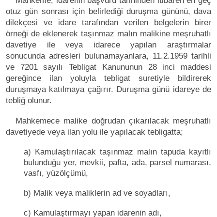
Mahkeme, idarenin başvuru tarihinden itibaren en geç
otuz gün sonrası için belirlediği duruşma gününü, dava
dilekçesi ve idare tarafından verilen belgelerin birer
örneği de eklenerek taşınmaz malın malikine meşruhatlı
davetiye ile veya idarece yapılan araştırmalar
sonucunda adresleri bulunamayanlara, 11.2.1959 tarihli
ve 7201 sayılı Tebligat Kanununun 28 inci maddesi
gereğince ilan yoluyla tebligat suretiyle bildirerek
duruşmaya katılmaya çağırır. Duruşma günü idareye de
tebliğ olunur.
Mahkemece malike doğrudan çıkarılacak meşruhatlı
davetiyede veya ilan yolu ile yapılacak tebligatta;
a) Kamulaştırılacak taşınmaz malın tapuda kayıtlı
bulunduğu yer, mevkii, pafta, ada, parsel numarası,
vasfı, yüzölçümü,
b) Malik veya maliklerin ad ve soyadları,
c) Kamulaştırmayı yapan idarenin adı,