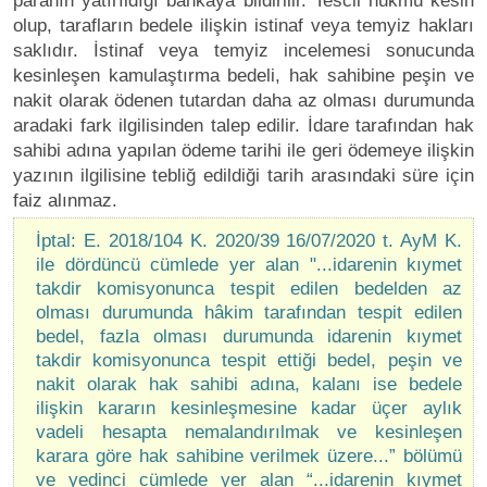
paranın yatırıldığı bankaya bildirilir. Tescil hükmü kesin
olup, tarafların bedele ilişkin istinaf veya temyiz hakları
saklıdır. İstinaf veya temyiz incelemesi sonucunda
kesinleşen kamulaştırma bedeli, hak sahibine peşin ve
nakit olarak ödenen tutardan daha az olması durumunda
aradaki fark ilgilisinden talep edilir. İdare tarafından hak
sahibi adına yapılan ödeme tarihi ile geri ödemeye ilişkin
yazının ilgilisine tebliğ edildiği tarih arasındaki süre için
faiz alınmaz.
İptal: E. 2018/104 K. 2020/39 16/07/2020 t. AyM K.
ile dördüncü cümlede yer alan "...idarenin kıymet
takdir komisyonunca tespit edilen bedelden az
olması durumunda hâkim tarafından tespit edilen
bedel, fazla olması durumunda idarenin kıymet
takdir komisyonunca tespit ettiği bedel, peşin ve
nakit olarak hak sahibi adına, kalanı ise bedele
ilişkin kararın kesinleşmesine kadar üçer aylık
vadeli hesapta nemalandırılmak ve kesinleşen
karara göre hak sahibine verilmek üzere...” bölümü
ve yedinci cümlede yer alan “...idarenin kıymet