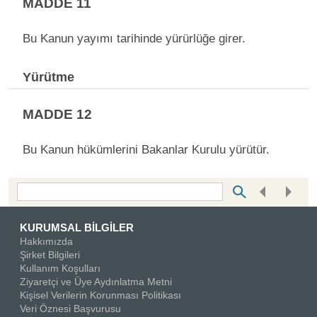
MADDE 11
Bu Kanun yayımı tarihinde yürürlüğe girer.
Yürütme
MADDE 12
Bu Kanun hükümlerini Bakanlar Kurulu yürütür.
Bottom Search Toolbar Highlight Text
KURUMSAL BİLGİLER
Hakkımızda
Şirket Bilgileri
Kullanım Koşulları
Ziyaretçi ve Üye Aydınlatma Metni
Kişisel Verilerin Korunması Politikası
Veri Öznesi Başvurusu