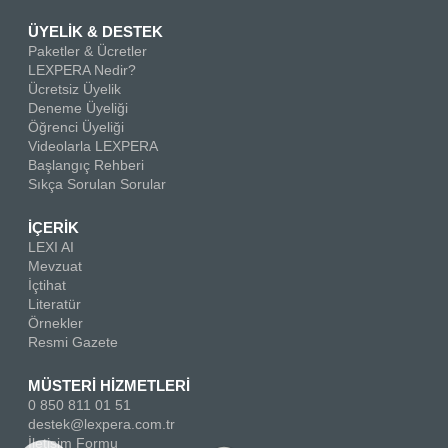
ÜYELİK & DESTEK
Paketler & Ücretler
LEXPERA Nedir?
Ücretsiz Üyelik
Deneme Üyeliği
Öğrenci Üyeliği
Videolarla LEXPERA
Başlangıç Rehberi
Sıkça Sorulan Sorular
İÇERİK
LEXI AI
Mevzuat
İçtihat
Literatür
Örnekler
Resmi Gazete
MÜSTERİ HİZMETLERİ
0 850 811 01 51
destek@lexpera.com.tr
İletişim Formu