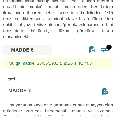
tarafından ihbar olunup alelusul ispat olunan masrafa
muadil bir meblağ imalatı mezkureden her birinin
ikmalinden itibaren beher sene için bedelinden 1/15
tenzil edildikten sonra tazminat olarak tarafı hükümetten
sahibi imtiyaza tediye olunacağı mukavelenamenin hini
tanziminde hükümetçe lüzum görülürse tasrih
olunabilecektir.
1
MADDE 6
Mülga madde: 25/06/1932 t. 2025 s. K. m.3
(...)
MADDE 7
İmtiyazat mukavele ve şartnamelerinde muayyen olan
müddetler zarfında behemehal kavanin ve nizamatı