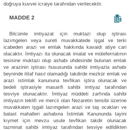
doğruya kuvvei icraiye tarafından verilecektir.
MADDE 2
Bilcümle imtiyazat için muktazi olup iştirası
lazımgelen veya sureti muvakkatede işgal ve terki
icabeden arazi ve emlak hakkında kavaidi atiye cari
olacaktır. İmtiyazı ita olunacak imalat ve müteferriatının
tesisine muktazi olup ashabı uhdesinde bulunan emlak
ve arazinin iştirası hususunda sahibi imtiyazla ashabı
beyninde itilaf hasıl olamadığı takdirde mezkür emlak ve
arazi istimlak kanununa tevfikan iştira olunacak ve
bedeli iştirasiyle masarifi sahibi imtiyaz tarafından
tesviye olunacaktır. İmtiyaz müddeti zarfında sahibi
imtiyazın teklifi ve mercii olan Nezaretin tensibi üzerine
muvakkaten işgali lazımgelen arazi ve taş ocakları ve
balast mahalleri ashabına İstimlak Kanununda tayini
kıymet için mevzu usule tevfikan takdir olunacak
tazminat sahibi imtiyaz tarafından tesviye edildikten