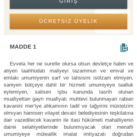
GIRIŞ
ÜCRETSİZ ÜYELİK
MADDE 1
Evvela her ne suretle olursa olsun devletçe halen ve
atiyen taahhüdatı maliyeyi tazammun ve emval ve
emlaki umumiyenin sarf ve tahsisini istilzam etmiyen,
saniyen bütçeye dahil bir hizmeti umumiyeye taalluk
eylemiyen, salisen işbu kanunda tasrih olunan
muafiyettan gayri muafiyatı muhtevi bulunmayan rabian
kavanini mer'iye ahkamının tadil ve tağyirini müstelzim
olmıyan hamisen vilayet devairi belediyesinin teşkilatına
dair vazedilecek kavanin ile itasi hükümeti mahalliyenin
dairei selahiyetlerinde bulunmıyacak olan menafii
umumiyeye müteallik imalat imtiyazatı doğrudan