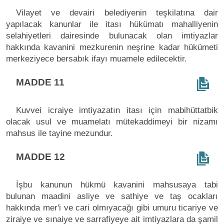
Vilayet ve devairi belediyenin teşkilatına dair
yapılacak kanunlar ile itası hükümatı mahalliyenin
selahiyetleri dairesinde bulunacak olan imtiyazlar
hakkında kavanini mezkurenin neşrine kadar hükümeti
merkeziyece bersabık ifayı muamele edilecektir.
MADDE 11
Kuvvei icraiye imtiyazatın itası için mabihüttatbik
olacak usul ve muamelatı mütekaddimeyi bir nizamı
mahsus ile tayine mezundur.
MADDE 12
İşbu kanunun hükmü kavanini mahsusaya tabi
bulunan maadini asliye ve sathiye ve taş ocakları
hakkında mer'i ve cari olmıyacağı gibi umuru ticariye ve
ziraiye ve sınaiye ve sarrafiyeye ait imtiyazlara da şamil