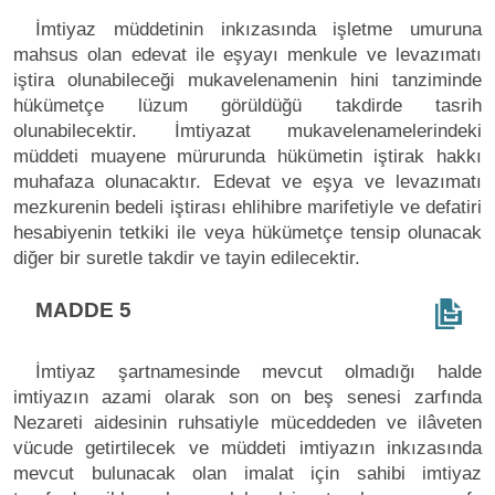
İmtiyaz müddetinin inkızasında işletme umuruna
mahsus olan edevat ile eşyayı menkule ve levazımatı
iştira olunabileceği mukavelenamenin hini tanziminde
hükümetçe lüzum görüldüğü takdirde tasrih
olunabilecektir. İmtiyazat mukavelenamelerindeki
müddeti muayene mürurunda hükümetin iştirak hakkı
muhafaza olunacaktır. Edevat ve eşya ve levazımatı
mezkurenin bedeli iştirası ehlihibre marifetiyle ve defatiri
hesabiyenin tetkiki ile veya hükümetçe tensip olunacak
diğer bir suretle takdir ve tayin edilecektir.
MADDE 5
İmtiyaz şartnamesinde mevcut olmadığı halde
imtiyazın azami olarak son on beş senesi zarfında
Nezareti aidesinin ruhsatiyle müceddeden ve ilâveten
vücude getirtilecek ve müddeti imtiyazın inkızasında
mevcut bulunacak olan imalat için sahibi imtiyaz