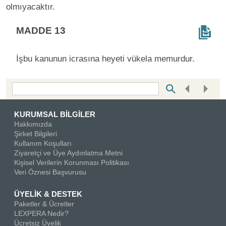
olmıyacaktır.
MADDE 13
İşbu kanunun icrasına heyeti vükela memurdur.
Bottom Search Toolbar Highlight Text
KURUMSAL BİLGİLER
Hakkımızda
Şirket Bilgileri
Kullanım Koşulları
Ziyaretçi ve Üye Aydınlatma Metni
Kişisel Verilerin Korunması Politikası
Veri Öznesi Başvurusu
ÜYELİK & DESTEK
Paketler & Ücretler
LEXPERA Nedir?
Ücretsiz Üyelik