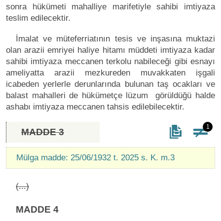
sonra hükümeti mahalliye marifetiyle sahibi imtiyaza
teslim edilecektir.
İmalat ve müteferriatının tesis ve inşasına muktazi
olan arazii emriyei haliye hitamı müddeti imtiyaza kadar
sahibi imtiyaza meccanen terkolu nabileceği gibi esnayı
ameliyatta arazii mezkureden muvakkaten işgali
icabeden yerlerle derunlarında bulunan taş ocakları ve
balast mahalleri de hükümetçe lüzum görüldüğü halde
ashabı imtiyaza meccanen tahsis edilebilecektir.
1
MADDE 3
Mülga madde: 25/06/1932 t. 2025 s. K. m.3
(...)
MADDE 4