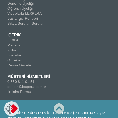
Deneme Üyeliği
Öğrenci Üyeliği
Videolarla LEXPERA
Başlangıç Rehberi
Sıkça Sorulan Sorular
İÇERİK
LEXI AI
Mevzuat
İçtihat
Literatür
Örnekler
Resmi Gazete
MÜSTERİ HİZMETLERİ
0 850 811 01 51
destek@lexpera.com.tr
İletişim Formu
Bizi Takip Edin
Web sitemizde çerezler (=cookies) kullanmaktayız.