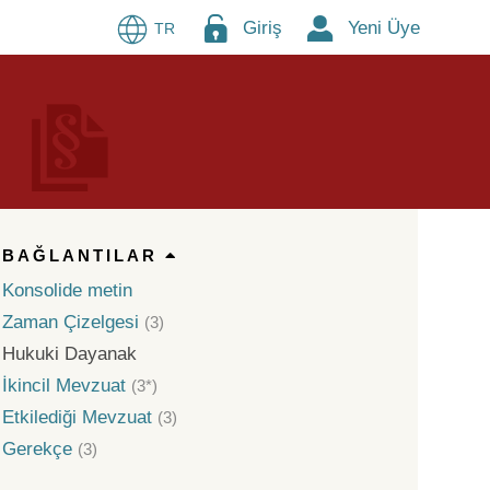
Giriş
Yeni Üye
TR
BAĞLANTILAR
Konsolide metin
Zaman Çizelgesi
(3)
Hukuki Dayanak
İkincil Mevzuat
(3*)
Etkilediği Mevzuat
(3)
Gerekçe
(3)