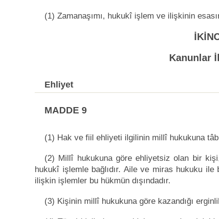
(1) Zamanaşımı, hukukî işlem ve ilişkinin esası
İKİN
Kanunlar İh
Ehliyet
MADDE 9
(1) Hak ve fiil ehliyeti ilgilinin millî hukukuna tâbi
(2) Millî hukukuna göre ehliyetsiz olan bir kiş
hukukî işlemle bağlıdır. Aile ve miras hukuku ile
ilişkin işlemler bu hükmün dışındadır.
(3) Kişinin millî hukukuna göre kazandığı erginl