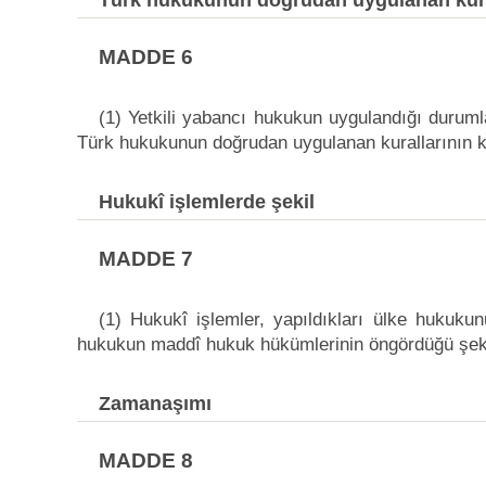
Türk hukukunun doğrudan uygulanan kura
MADDE 6
(1) Yetkili yabancı hukukun uygulandığı duru
Türk hukukunun doğrudan uygulanan kurallarının ka
Hukukî işlemlerde şekil
MADDE 7
(1) Hukukî işlemler, yapıldıkları ülke hukuku
hukukun maddî hukuk hükümlerinin öngördüğü şekle
Zamanaşımı
MADDE 8