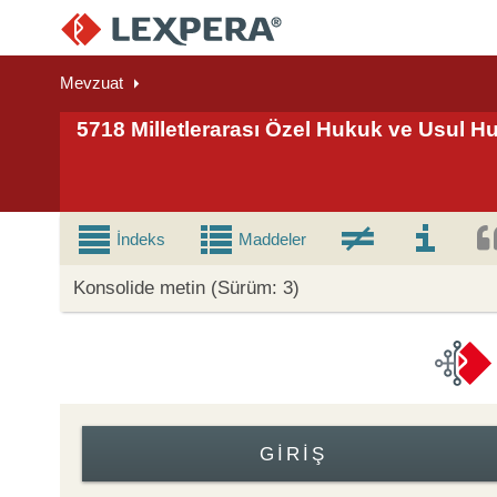
Mevzuat
5718 Milletlerarası Özel Hukuk ve Usul
İndeks
Maddeler
Konsolide metin (Sürüm: 3)
GIRIŞ