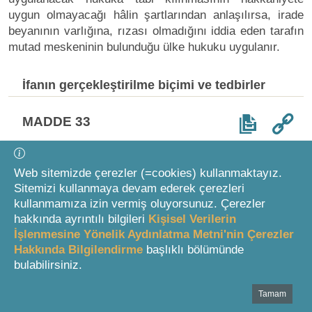
uygun olmayacağı hâlin şartlarından anlaşılırsa, irade
beyanının varlığına, rızası olmadığını iddia eden tarafın
mutad meskeninin bulunduğu ülke hukuku uygulanır.
İfanın gerçekleştirilme biçimi ve tedbirler
MADDE 33
(1) İfa sırasında gerçekleştirilen fiil ve işlemler ile
Web sitemizde çerezler (=cookies) kullanmaktayız.
malların korunmasına ilişkin tedbirler konusunda bu
Sitemizi kullanmaya devam ederek çerezleri
işlem veya fiillerin yapıldığı veya tedbirin alındığı ülke
kullanmamıza izin vermiş oluyorsunuz. Çerezler
hukuku dikkate alınır.
hakkında ayrıntılı bilgileri
Kişisel Verilerin
İşlenmesine Yönelik Aydınlatma Metni'nin Çerezler
Haksız fiiller
Hakkında Bilgilendirme
başlıklı bölümünde
bulabilirsiniz.
MADDE 34
Tamam
Bottom Search Toolbar Highlight Text