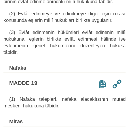
birinin evlât edinme anındaki millî hukukuna tâbidir.
(2) Evlât edinmeye ve edinilmeye diğer eşin rızası
konusunda eşlerin millî hukukları birlikte uygulanır.
(3) Evlât edinmenin hükümleri evlât edinenin millî
hukukuna, eşlerin birlikte evlât edinmesi hâlinde ise
evlenmenin genel hükümlerini düzenleyen hukuka
tâbidir.
Nafaka
MADDE 19
(1) Nafaka talepleri, nafaka alacaklısının mutad
meskeni hukukuna tâbidir.
Miras