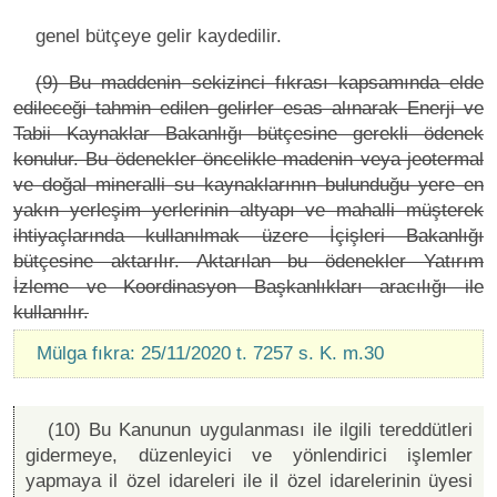
genel bütçeye gelir kaydedilir.
(9) Bu maddenin sekizinci fıkrası kapsamında elde
edileceği tahmin edilen gelirler esas alınarak Enerji ve
Tabii Kaynaklar Bakanlığı bütçesine gerekli ödenek
konulur. Bu ödenekler öncelikle madenin veya jeotermal
ve doğal mineralli su kaynaklarının bulunduğu yere en
yakın yerleşim yerlerinin altyapı ve mahalli müşterek
ihtiyaçlarında kullanılmak üzere İçişleri Bakanlığı
bütçesine aktarılır. Aktarılan bu ödenekler Yatırım
İzleme ve Koordinasyon Başkanlıkları aracılığı ile
kullanılır.
Mülga fıkra: 25/11/2020 t. 7257 s. K. m.30
(10) Bu Kanunun uygulanması ile ilgili tereddütleri
gidermeye, düzenleyici ve yönlendirici işlemler
yapmaya il özel idareleri ile il özel idarelerinin üyesi