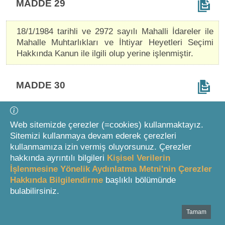
MADDE 29
18/1/1984 tarihli ve 2972 sayılı Mahalli İdareler ile
Mahalle Muhtarlıkları ve İhtiyar Heyetleri Seçimi
Hakkında Kanun ile ilgili olup yerine işlenmiştir.
MADDE 30
18/1/1984 tarihli ve 2972 sayılı Mahalli İdareler ile
Mahalle Muhtarlıkları ve İhtiyar Heyetleri Seçimi
Web sitemizde çerezler (=cookies) kullanmaktayız.
Hakkında Kanun ile ilgili olup yerine işlenmiştir.
Sitemizi kullanmaya devam ederek çerezleri
kullanmamıza izin vermiş oluyorsunuz. Çerezler
hakkında ayrıntılı bilgileri
Kişisel Verilerin
MADDE 31
İşlenmesine Yönelik Aydınlatma Metni'nin Çerezler
Hakkında Bilgilendirme
başlıklı bölümünde
bulabilirsiniz.
15/7/1950 tarihli ve 5682 sayılı Pasaport Kanunu ile
ilgili olup yerine işlenmiştir.
Tamam
Bottom Search Toolbar Highlight Text