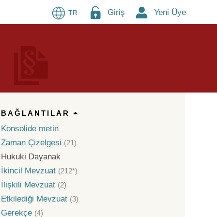
Giriş
Yeni Üye
TR
BAĞLANTILAR
Konsolide metin
Zaman Çizelgesi
(21)
Hukuki Dayanak
İkincil Mevzuat
(212*)
İlişkili Mevzuat
(2)
Etkilediği Mevzuat
(3)
Gerekçe
(4)