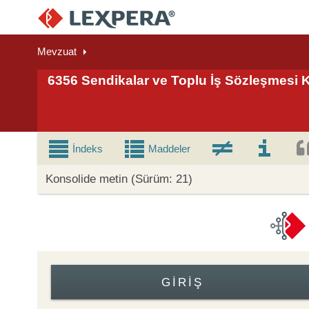
Mevzuat
6356 Sendikalar ve Toplu İş Sözleşmesi
İndeks
Maddeler
Konsolide metin (Sürüm: 21)
GIRIŞ