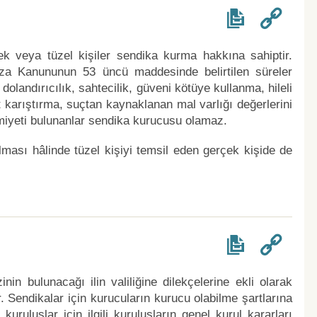
rçek veya tüzel kişiler sendika kurma hakkına sahiptir.
eza Kanununun 53 üncü maddesinde belirtilen süreler
 dolandırıcılık, sahtecilik, güveni kötüye kullanma, hileli
at karıştırma, suçtan kaynaklanan mal varlığı değerlerini
iyeti bulunanlar sendika kurucusu olamaz.
lması hâlinde tüzel kişiyi temsil eden gerçek kişide de
nin bulunacağı ilin valiliğine dilekçelerine ekli olarak
. Sendikalar için kurucuların kurucu olabilme şartlarına
kuruluşlar için ilgili kuruluşların genel kurul kararları