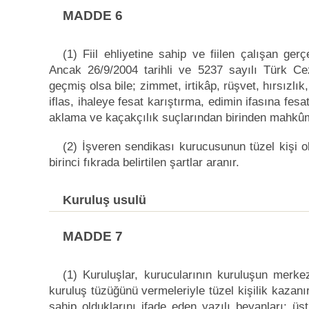
MADDE 6
(1) Fiil ehliyetine sahip ve fiilen çalışan ge
Ancak 26/9/2004 tarihli ve 5237 sayılı Türk C
geçmiş olsa bile; zimmet, irtikâp, rüşvet, hırsızlık,
iflas, ihaleye fesat karıştırma, edimin ifasına fes
aklama ve kaçakçılık suçlarından birinden mahkûm
(2) İşveren sendikası kurucusunun tüzel kişi o
birinci fıkrada belirtilen şartlar aranır.
Kuruluş usulü
MADDE 7
(1) Kuruluşlar, kurucularının kuruluşun merkezi
kuruluş tüzüğünü vermeleriyle tüzel kişilik kazanır
sahip olduklarını ifade eden yazılı beyanları; üst 