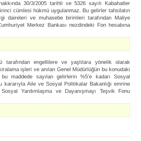
akkında 30/3/2005 tarihli ve 5326 sayılı Kabahatler
rinci cümlesi hükmü uygulanmaz. Bu gelirler tahsilatın
gi daireleri ve muhasebe birimleri tarafından Maliye
e Cumhuriyet Merkez Bankası nezdindeki Fon hesabına
 tarafından engellilere ve yaşlılara yönelik olarak
 kiralama işleri ve anılan Genel Müdürlüğün bu konudaki
e, bu maddede sayılan gelirlerin %5’e kadarı Sosyal
ararıyla Aile ve Sosyal Politikalar Bakanlığı emrine
ak Sosyal Yardımlaşma ve Dayanışmayı Teşvik Fonu