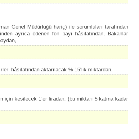
rman Genel Müdürlüğü hariç) ile sorumluları tarafından
rinden ayrıca ödenen fon payı hâsılatından, Bakanlar
 paydan,
rleri hâsılatından aktarılacak % 15’lik miktardan,
am için kesilecek 1’er liradan, (bu miktarı 5 katına kadar