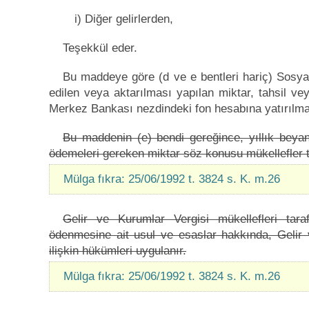
i) Diğer gelirlerden,
Teşekkül eder.
Bu maddeye göre (d ve e bentleri hariç) Sosy
edilen veya aktarılması yapılan miktar, tahsil v
Merkez Bankası nezdindeki fon hesabına yatırılma
Bu maddenin (e) bendi gereğince, yıllık beya
ödemeleri gereken miktar söz konusu mükellefler t
Mülga fıkra: 25/06/1992 t. 3824 s. K. m.26
Gelir ve Kurumlar Vergisi mükellefleri ta
ödenmesine ait usul ve esaslar hakkında, Gelir
ilişkin hükümleri uygulanır.
Mülga fıkra: 25/06/1992 t. 3824 s. K. m.26