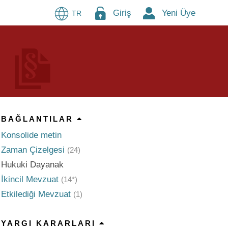
Giriş
Yeni Üye
TR
BAĞLANTILAR
Konsolide metin
Zaman Çizelgesi
(24)
Hukuki Dayanak
İkincil Mevzuat
(14*)
Etkilediği Mevzuat
(1)
YARGI KARARLARI