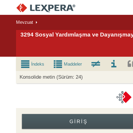
Mevzuat
3294 Sosyal Yardımlaşma ve Dayanışmay
İndeks
Maddeler
Konsolide metin (Sürüm: 24)
GIRIŞ