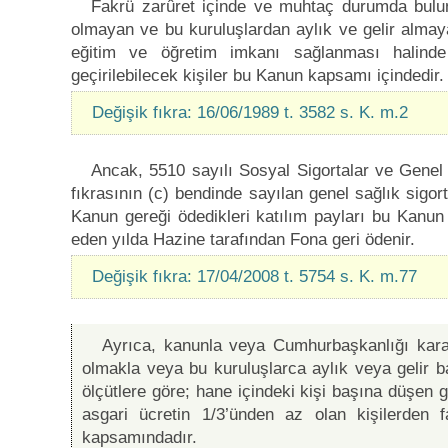
Fakrü zarûret içinde ve muhtaç durumda bulun
olmayan ve bu kuruluşlardan aylık ve gelir almay
eğitim ve öğretim imkanı sağlanması halinde
geçirilebilecek kişiler bu Kanun kapsamı içindedir.
Değişik fıkra: 16/06/1989 t. 3582 s. K. m.2
Ancak, 5510 sayılı Sosyal Sigortalar ve Genel
fıkrasının (c) bendinde sayılan genel sağlık sigor
Kanun gereği ödedikleri katılım payları bu Kanun 
eden yılda Hazine tarafından Fona geri ödenir.
Değişik fıkra: 17/04/2008 t. 5754 s. K. m.77
Ayrıca, kanunla veya Cumhurbaşkanlığı karar
olmakla veya bu kuruluşlarca aylık veya gelir b
ölçütlere göre; hane içindeki kişi başına düşen ge
asgari ücretin 1/3’ünden az olan kişilerde
kapsamındadır.