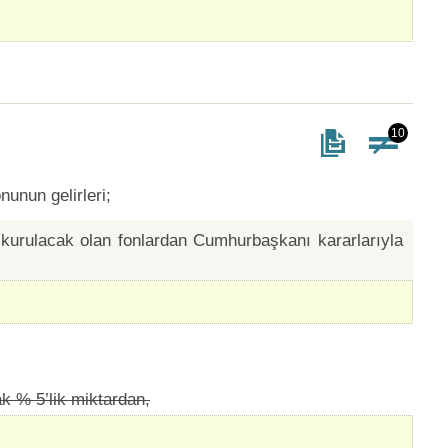
10
nun gelirleri;
kurulacak olan fonlardan Cumhurbaşkanı kararlarıyla
k % 5’lik miktardan,