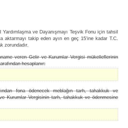
al Yardımlaşma ve Dayanışmayı Teşvik Fonu için tahsil
eya aktarmayı takip eden ayın en geç 15’ine kadar T.C.
k zorundadır.
nname veren Gelir ve Kurumlar Vergisi mükelleflerinin
arafından hesaplanır:
rafından fona ödenecek meblağın tarh, tahakkuk ve
 ve Kurumlar Vergisinin tarh, tahakkuk ve ödenmesine