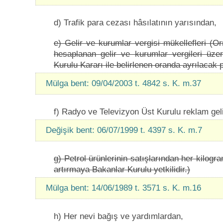
d) Trafik para cezası hâsılatının yarısından,
e) Gelir ve kurumlar vergisi mükellefleri (O
hesaplanan gelir ve kurumlar vergileri üze
Kurulu Kararı ile belirlenen oranda ayrılacak
Mülga bent: 09/04/2003 t. 4842 s. K. m.37
f) Radyo ve Televizyon Üst Kurulu reklam geli
Değişik bent: 06/07/1999 t. 4397 s. K. m.7
g) Petrol ürünlerinin satışlarından her kilogr
artırmaya Bakanlar Kurulu yetkilidir.)
Mülga bent: 14/06/1989 t. 3571 s. K. m.16
h) Her nevi bağış ve yardımlardan,