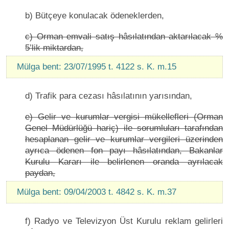
b) Bütçeye konulacak ödeneklerden,
c) Orman emvali satış hâsılatından aktarılacak %
5’lik miktardan,
Mülga bent: 23/07/1995 t. 4122 s. K. m.15
d) Trafik para cezası hâsılatının yarısından,
e) Gelir ve kurumlar vergisi mükellefleri (Orman
Genel Müdürlüğü hariç) ile sorumluları tarafından
hesaplanan gelir ve kurumlar vergileri üzerinden
ayrıca ödenen fon payı hâsılatından, Bakanlar
Kurulu Kararı ile belirlenen oranda ayrılacak
paydan,
Mülga bent: 09/04/2003 t. 4842 s. K. m.37
f) Radyo ve Televizyon Üst Kurulu reklam gelirleri