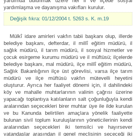
yardımda bulunmak üzere her il ve ilçede sosyal
yardımlaşma ve dayanışma vakıfları kurulur.
Değişik fıkra: 01/12/2004 t. 5263 s. K. m.19
Mülkî idare amirleri vakfın tabii başkanı olup, illerde
belediye başkanı, defterdar, il millî eğitim müdürü, il
sağlık müdürü, il tarım müdürü, il sosyal hizmetler ve
çocuk esirgeme kurumu müdürü ve il müftüsü; ilçelerde
belediye başkanı, mal müdürü, ilçe millî eğitim müdürü,
Sağlık Bakanlığının ilçe üst görevlisi, varsa ilçe tarım
müdürü ve ilçe müftüsü vakfın mütevelli heyetini
oluşturur. Ayrıca her faaliyet dönemi için, il dahilindeki
köy ve mahalle muhtarlarının valinin çağrısı üzerine
yapacağı toplantıya katılanların salt çoğunluğuyla kendi
aralarından seçecekleri birer muhtar üye ile ilde kurulan
ve bu Kanunda belirtilen amaçlara yönelik faaliyette
bulunan sivil toplum kuruluşlarının yöneticilerinin kendi
aralarından seçecekleri iki temsilci ve hayırsever
vatandaşlar arasından il genel meclisinin seçeceği iki