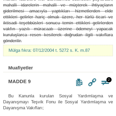
mahalli idarelerin mahalli ve müşterek ihtiyaçların
giderilmesi amacıyla yaptıkları hizmetlerden elde
ettikleri gelirler hariç olmak üzere, her türlü ticari ve
iktisadi teşebbüsleri sonucu temin ettikleri gelirlerden
vakfın yazılı müracaatı üzerine ödemeyi yapacak
kuruluşlarca resen kesilerek doğrudan ilgili vakıflara
gönderilir.
Mülga fıkra: 07/12/2004 t. 5272 s. K. m.87
Muafiyetler
2
MADDE 9
Bu Kanunla kurulan Sosyal Yardımlaşma ve
Dayanışmayı Teşvik Fonu ile Sosyal Yardımlaşma ve
Dayanışma Vakıfları;