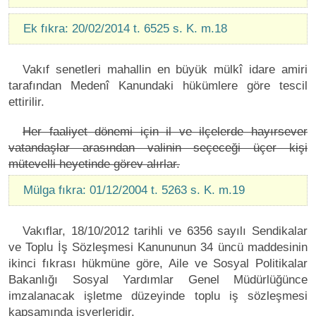
Ek fıkra: 20/02/2014 t. 6525 s. K. m.18
Vakıf senetleri mahallin en büyük mülkî idare amiri
tarafından Medenî Kanundaki hükümlere göre tescil
ettirilir.
Her faaliyet dönemi için il ve ilçelerde hayırsever
vatandaşlar arasından valinin seçeceği üçer kişi
mütevelli heyetinde görev alırlar.
Mülga fıkra: 01/12/2004 t. 5263 s. K. m.19
Vakıflar, 18/10/2012 tarihli ve 6356 sayılı Sendikalar
ve Toplu İş Sözleşmesi Kanununun 34 üncü maddesinin
ikinci fıkrası hükmüne göre, Aile ve Sosyal Politikalar
Bakanlığı Sosyal Yardımlar Genel Müdürlüğünce
imzalanacak işletme düzeyinde toplu iş sözleşmesi
kapsamında işyerleridir.