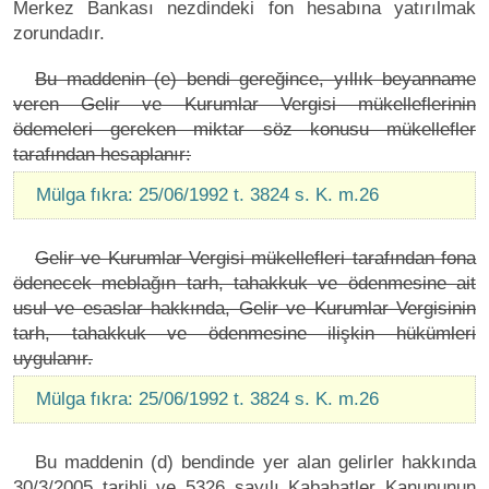
Merkez Bankası nezdindeki fon hesabına yatırılmak
zorundadır.
Bu maddenin (e) bendi gereğince, yıllık beyanname
veren Gelir ve Kurumlar Vergisi mükelleflerinin
ödemeleri gereken miktar söz konusu mükellefler
tarafından hesaplanır:
Mülga fıkra: 25/06/1992 t. 3824 s. K. m.26
Gelir ve Kurumlar Vergisi mükellefleri tarafından fona
ödenecek meblağın tarh, tahakkuk ve ödenmesine ait
usul ve esaslar hakkında, Gelir ve Kurumlar Vergisinin
tarh, tahakkuk ve ödenmesine ilişkin hükümleri
uygulanır.
Mülga fıkra: 25/06/1992 t. 3824 s. K. m.26
Bu maddenin (d) bendinde yer alan gelirler hakkında
30/3/2005 tarihli ve 5326 sayılı Kabahatler Kanununun