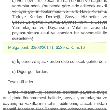
c) Her nevi fitre, zekât, kurban derileri ve bağırsak
yardımlarından, (bu bende göre elde edilecek nakdî
ve aynî gelirin toplanması ve Türk Hava Kurumu,
Türkiye Kızılay Derneği, Sosyal Hizmetler ve
Çocuk Esirgeme Kurumu, Diyanet Vakfı ile Sosyal
Yardımlaşma ve Dayanışma Vakıfları arasında
paylaştırılması usul ve esasları bir yönetmelik ile
düzenlenir.)
Mülga bent: 02/03/2014 t. 6529 s. K. m.16
d) İşletme ve iştiraklerden elde edilecek gelirlerden,
e) Diğer gelirlerden,
Teşekkül eder.
Birinci fıkranın (b) bendinde belirtilen payların bütçe
yılı İçinde ödenmemesi halinde, sosyal yardımlaşma ve
dayanışma vakıflarının tahsil edilmemiş alacak miktarı
mahallî idarelere İller Bankasınca ödenecek paylardan,