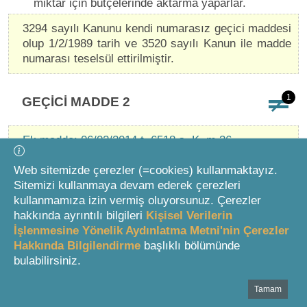
miktar için bütçelerinde aktarma yaparlar.
3294 sayılı Kanunu kendi numarasız geçici maddesi
olup 1/2/1989 tarih ve 3520 sayılı Kanun ile madde
numarası teselsül ettirilmiştir.
1
GEÇİCİ MADDE 2
Ek madde: 06/02/2014 t. 6518 s. K. m.36
Web sitemizde çerezler (=cookies) kullanmaktayız.
Bu maddenin yürürlüğe girdiği tarihten önce Sosyal
Sitemizi kullanmaya devam ederek çerezleri
Yardımlaşma ve Dayanışma Vakıfları tarafından, Fon
kullanmamıza izin vermiş oluyorsunuz. Çerezler
kaynakları kullanılarak Hazineye ait taşınmazların
hakkında ayrıntılı bilgileri
Kişisel Verilerin
üzerinde yurt veya pansiyon olarak kullanılmak üzere
İşlenmesine Yönelik Aydınlatma Metni'nin Çerezler
inşa edilen ve kullanıma hazır hâle getirilen her türlü
Hakkında Bilgilendirme
başlıklı bölümünde
bina, yapı ve tesisler hiçbir işleme gerek kalmaksızın
bulabilirsiniz.
Hazineye intikal eder. Bu taşınmazlar ve üzerindeki
bina, yapı ve tesisler, belediyeler hariç ihtiyacı olan
Tamam
Bottom Search Toolbar Highlight Text
kamu idarelerinin talebi üzerine, yapılış amacı, kullanım