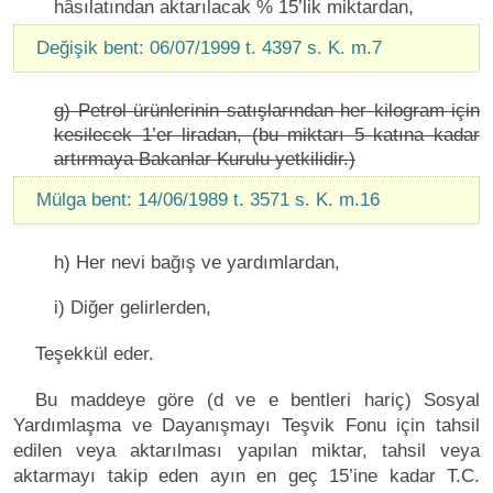
hâsılatından aktarılacak % 15’lik miktardan,
Değişik bent: 06/07/1999 t. 4397 s. K. m.7
g) Petrol ürünlerinin satışlarından her kilogram için
kesilecek 1’er liradan, (bu miktarı 5 katına kadar
artırmaya Bakanlar Kurulu yetkilidir.)
Mülga bent: 14/06/1989 t. 3571 s. K. m.16
h) Her nevi bağış ve yardımlardan,
i) Diğer gelirlerden,
Teşekkül eder.
Bu maddeye göre (d ve e bentleri hariç) Sosyal
Yardımlaşma ve Dayanışmayı Teşvik Fonu için tahsil
edilen veya aktarılması yapılan miktar, tahsil veya
aktarmayı takip eden ayın en geç 15’ine kadar T.C.