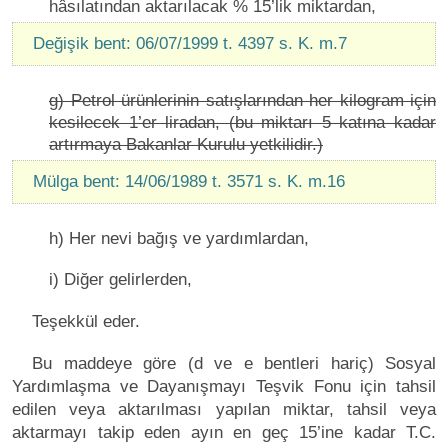
hâsılatından aktarılacak % 15’lik miktardan,
Değişik bent: 06/07/1999 t. 4397 s. K. m.7
g) Petrol ürünlerinin satışlarından her kilogram için
kesilecek 1’er liradan, (bu miktarı 5 katına kadar
artırmaya Bakanlar Kurulu yetkilidir.)
Mülga bent: 14/06/1989 t. 3571 s. K. m.16
h) Her nevi bağış ve yardımlardan,
i) Diğer gelirlerden,
Teşekkül eder.
Bu maddeye göre (d ve e bentleri hariç) Sosyal
Yardımlaşma ve Dayanışmayı Teşvik Fonu için tahsil
edilen veya aktarılması yapılan miktar, tahsil veya
aktarmayı takip eden ayın en geç 15’ine kadar T.C.