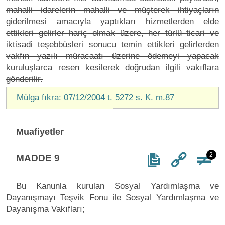
mahalli idarelerin mahalli ve müşterek ihtiyaçların
giderilmesi amacıyla yaptıkları hizmetlerden elde
ettikleri gelirler hariç olmak üzere, her türlü ticari ve
iktisadi teşebbüsleri sonucu temin ettikleri gelirlerden
vakfın yazılı müracaatı üzerine ödemeyi yapacak
kuruluşlarca resen kesilerek doğrudan ilgili vakıflara
gönderilir.
Mülga fıkra: 07/12/2004 t. 5272 s. K. m.87
Muafiyetler
2
MADDE 9
Bu Kanunla kurulan Sosyal Yardımlaşma ve
Dayanışmayı Teşvik Fonu ile Sosyal Yardımlaşma ve
Dayanışma Vakıfları;