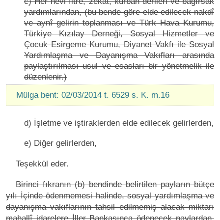
c) Her nevi fitre, zekât, kurban derileri ve bağırsak
yardımlarından, (bu bende göre elde edilecek nakdî
ve aynî gelirin toplanması ve Türk Hava Kurumu,
Türkiye Kızılay Derneği, Sosyal Hizmetler ve
Çocuk Esirgeme Kurumu, Diyanet Vakfı ile Sosyal
Yardımlaşma ve Dayanışma Vakıfları arasında
paylaştırılması usul ve esasları bir yönetmelik ile
düzenlenir.)
Mülga bent: 02/03/2014 t. 6529 s. K. m.16
d) İşletme ve iştiraklerden elde edilecek gelirlerden,
e) Diğer gelirlerden,
Teşekkül eder.
Birinci fıkranın (b) bendinde belirtilen payların bütçe
yılı İçinde ödenmemesi halinde, sosyal yardımlaşma ve
dayanışma vakıflarının tahsil edilmemiş alacak miktarı
mahallî idarelere İller Bankasınca ödenecek paylardan,