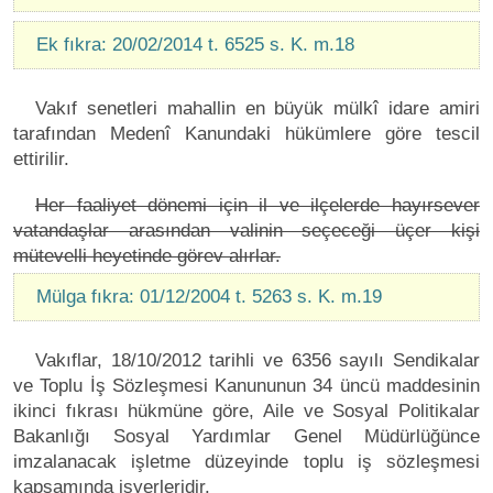
Ek fıkra: 20/02/2014 t. 6525 s. K. m.18
Vakıf senetleri mahallin en büyük mülkî idare amiri
tarafından Medenî Kanundaki hükümlere göre tescil
ettirilir.
Her faaliyet dönemi için il ve ilçelerde hayırsever
vatandaşlar arasından valinin seçeceği üçer kişi
mütevelli heyetinde görev alırlar.
Mülga fıkra: 01/12/2004 t. 5263 s. K. m.19
Vakıflar, 18/10/2012 tarihli ve 6356 sayılı Sendikalar
ve Toplu İş Sözleşmesi Kanununun 34 üncü maddesinin
ikinci fıkrası hükmüne göre, Aile ve Sosyal Politikalar
Bakanlığı Sosyal Yardımlar Genel Müdürlüğünce
imzalanacak işletme düzeyinde toplu iş sözleşmesi
kapsamında işyerleridir.