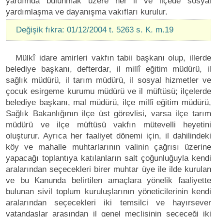
yardımda bulunmak üzere her il ve ilçede sosyal
yardımlaşma ve dayanışma vakıfları kurulur.
Değişik fıkra: 01/12/2004 t. 5263 s. K. m.19
Mülkî idare amirleri vakfın tabii başkanı olup, illerde
belediye başkanı, defterdar, il millî eğitim müdürü, il
sağlık müdürü, il tarım müdürü, il sosyal hizmetler ve
çocuk esirgeme kurumu müdürü ve il müftüsü; ilçelerde
belediye başkanı, mal müdürü, ilçe millî eğitim müdürü,
Sağlık Bakanlığının ilçe üst görevlisi, varsa ilçe tarım
müdürü ve ilçe müftüsü vakfın mütevelli heyetini
oluşturur. Ayrıca her faaliyet dönemi için, il dahilindeki
köy ve mahalle muhtarlarının valinin çağrısı üzerine
yapacağı toplantıya katılanların salt çoğunluğuyla kendi
aralarından seçecekleri birer muhtar üye ile ilde kurulan
ve bu Kanunda belirtilen amaçlara yönelik faaliyette
bulunan sivil toplum kuruluşlarının yöneticilerinin kendi
aralarından seçecekleri iki temsilci ve hayırsever
vatandaşlar arasından il genel meclisinin seçeceği iki