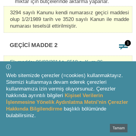
miktar için bütçelerinde aktarma yaparlar.
3294 sayılı Kanunu kendi numarasız geçici maddesi
olup 1/2/1989 tarih ve 3520 sayılı Kanun ile madde
numarası teselsül ettirilmiştir.
1
GEÇİCİ MADDE 2
Ek madde: 06/02/2014 t. 6518 s. K. m.36
Web sitemizde çerezler (=cookies) kullanmaktayız.
Bu maddenin yürürlüğe girdiği tarihten önce Sosyal
Sitemizi kullanmaya devam ederek çerezleri
Yardımlaşma ve Dayanışma Vakıfları tarafından, Fon
kullanmamıza izin vermiş oluyorsunuz. Çerezler
kaynakları kullanılarak Hazineye ait taşınmazların
hakkında ayrıntılı bilgileri
Kişisel Verilerin
üzerinde yurt veya pansiyon olarak kullanılmak üzere
İşlenmesine Yönelik Aydınlatma Metni'nin Çerezler
inşa edilen ve kullanıma hazır hâle getirilen her türlü
Hakkında Bilgilendirme
başlıklı bölümünde
bina, yapı ve tesisler hiçbir işleme gerek kalmaksızın
bulabilirsiniz.
Hazineye intikal eder. Bu taşınmazlar ve üzerindeki
bina, yapı ve tesisler, belediyeler hariç ihtiyacı olan
Tamam
Bottom Search Toolbar Highlight Text
kamu idarelerinin talebi üzerine, yapılış amacı, kullanım