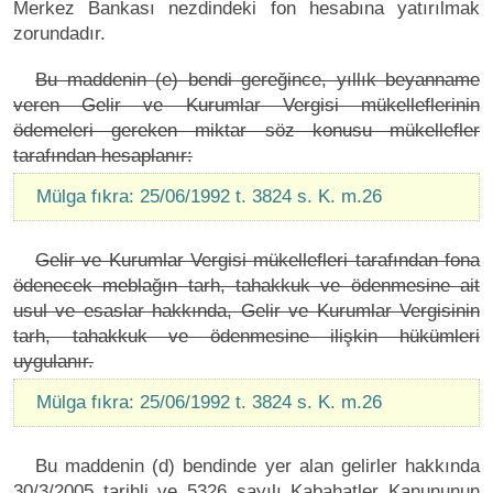
Merkez Bankası nezdindeki fon hesabına yatırılmak
zorundadır.
Bu maddenin (e) bendi gereğince, yıllık beyanname
veren Gelir ve Kurumlar Vergisi mükelleflerinin
ödemeleri gereken miktar söz konusu mükellefler
tarafından hesaplanır:
Mülga fıkra: 25/06/1992 t. 3824 s. K. m.26
Gelir ve Kurumlar Vergisi mükellefleri tarafından fona
ödenecek meblağın tarh, tahakkuk ve ödenmesine ait
usul ve esaslar hakkında, Gelir ve Kurumlar Vergisinin
tarh, tahakkuk ve ödenmesine ilişkin hükümleri
uygulanır.
Mülga fıkra: 25/06/1992 t. 3824 s. K. m.26
Bu maddenin (d) bendinde yer alan gelirler hakkında
30/3/2005 tarihli ve 5326 sayılı Kabahatler Kanununun