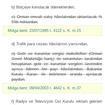
b) Bütçeye konulacak ödeneklerden,
c) Orman emvali satış hâsılatından aktarılacak %
5’lik miktardan,
Mülga bent: 23/07/1995 t. 4122 s. K. m.15
d) Trafik para cezası hâsılatının yarısından,
e) Gelir ve kurumlar vergisi mükellefleri (Orman
Genel Müdürlüğü hariç) ile sorumluları tarafından
hesaplanan gelir ve kurumlar vergileri üzerinden
ayrıca ödenen fon payı hâsılatından, Bakanlar
Kurulu Kararı ile belirlenen oranda ayrılacak
paydan,
Mülga bent: 09/04/2003 t. 4842 s. K. m.37
f) Radyo ve Televizyon Üst Kurulu reklam gelirleri