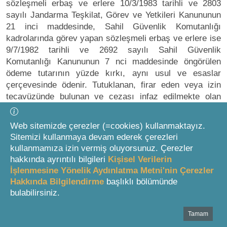
sözleşmeli erbaş ve erlere 10/3/1983 tarihli ve 2803
sayılı Jandarma Teşkilat, Görev ve Yetkileri Kanununun
21 inci maddesinde, Sahil Güvenlik Komutanlığı
kadrolarında görev yapan sözleşmeli erbaş ve erlere ise
9/7/1982 tarihli ve 2692 sayılı Sahil Güvenlik
Komutanlığı Kanununun 7 nci maddesinde öngörülen
ödeme tutarının yüzde kırkı, aynı usul ve esaslar
çerçevesinde ödenir. Tutuklanan, firar eden veya izin
tecavüzünde bulunan ve cezası infaz edilmekte olan
sözleşmeli erbaş ve erlerin ücret ve diğer ödemeleri
hakkında 27/7/1967 tarihli ve 926 sayılı Türk Silahlı
Web sitemizde çerezler (=cookies) kullanmaktayız.
Kuvvetleri Personel Kanununun 65 inci maddesi
Sitemizi kullanmaya devam ederek çerezleri
hükümleri uygulanır.
kullanmamıza izin vermiş oluyorsunuz. Çerezler
hakkında ayrıntılı bilgileri
Kişisel Verilerin
Değişik fıkra: 12/06/2024 t. 7517 s. K. m.47
İşlenmesine Yönelik Aydınlatma Metni'nin Çerezler
Hakkında Bilgilendirme
başlıklı bölümünde
(5) Kendi kusurları olmaksızın veya ilk sözleşmesini
bulabilirsiniz.
yahut müteakip sözleşme süresini bitirmesinden dolayı
Türk Silahlı Kuvvetleri, Jandarma Genel Komutanlığı ile
Tamam
Bottom Search Toolbar Highlight Text
Sahil Güvenlik Komutanlığından ayrılan sözleşmeli