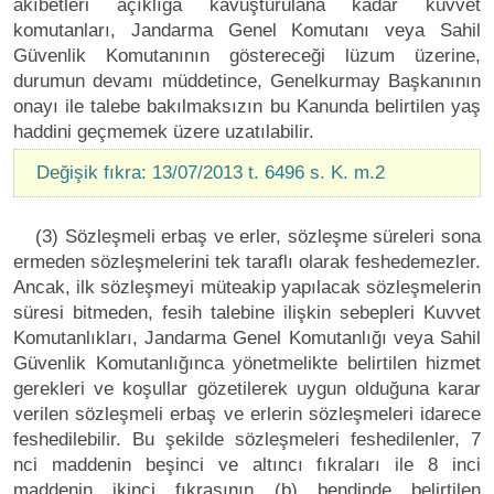
akıbetleri açıklığa kavuşturulana kadar kuvvet
komutanları, Jandarma Genel Komutanı veya Sahil
Güvenlik Komutanının göstereceği lüzum üzerine,
durumun devamı müddetince, Genelkurmay Başkanının
onayı ile talebe bakılmaksızın bu Kanunda belirtilen yaş
haddini geçmemek üzere uzatılabilir.
Değişik fıkra: 13/07/2013 t. 6496 s. K. m.2
(3) Sözleşmeli erbaş ve erler, sözleşme süreleri sona
ermeden sözleşmelerini tek taraflı olarak feshedemezler.
Ancak, ilk sözleşmeyi müteakip yapılacak sözleşmelerin
süresi bitmeden, fesih talebine ilişkin sebepleri Kuvvet
Komutanlıkları, Jandarma Genel Komutanlığı veya Sahil
Güvenlik Komutanlığınca yönetmelikte belirtilen hizmet
gerekleri ve koşullar gözetilerek uygun olduğuna karar
verilen sözleşmeli erbaş ve erlerin sözleşmeleri idarece
feshedilebilir. Bu şekilde sözleşmeleri feshedilenler, 7
nci maddenin beşinci ve altıncı fıkraları ile 8 inci
maddenin ikinci fıkrasının (b) bendinde belirtilen