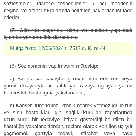
sözleşmeleri idarece feshedilenler 7 nci maddenin
beşinci ve altıncı fıkralarında belirtilen haklardan istifade
ederler.
(7) Görevde başarısız olma ve bunlara yapılacak
işlemler yönetmelikle düzenlenir.
Mülga fıkra: 12/06/2024 t. 7517 s. K. m.44
(8) Sözleşmenin yapılmasını müteakip;
a) Barışta ve savaşta, görevini icra ederken veya
görevi dolayısıyla bir saldırıya, kazaya uğrayan ya da
bir meslek hastalığına yakalananlar,
b) Kanser, tüberküloz, kronik böbrek yetmezliği ile ruh
ve sinir hastalıkları gibi sağlık kurulları raporlarında
uzun süreli bir tedaviye ihtiyaç gösterdiği belirtilen bir
hastalığa yakalananlardan, toplam olarak ve fiilen üç yılı
geçmemek şartıyla tedavi, istirahat veya hava