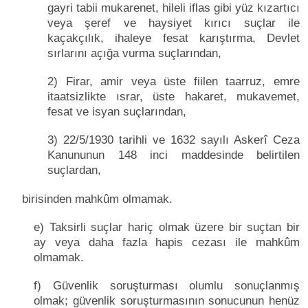
gayri tabii mukarenet, hileli iflas gibi yüz kızartıcı
veya şeref ve haysiyet kırıcı suçlar ile
kaçakçılık, ihaleye fesat karıştırma, Devlet
sırlarını açığa vurma suçlarından,
2) Firar, amir veya üste fiilen taarruz, emre
itaatsizlikte ısrar, üste hakaret, mukavemet,
fesat ve isyan suçlarından,
3) 22/5/1930 tarihli ve 1632 sayılı Askerî Ceza
Kanununun 148 inci maddesinde belirtilen
suçlardan,
birisinden mahkûm olmamak.
e) Taksirli suçlar hariç olmak üzere bir suçtan bir
ay veya daha fazla hapis cezası ile mahkûm
olmamak.
f) Güvenlik soruşturması olumlu sonuçlanmış
olmak; güvenlik soruşturmasının sonucunun henüz