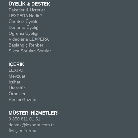
ÜYELİK & DESTEK
Paketler & Ücretler
LEXPERA Nedir?
Ücretsiz Üyelik
Deneme Üyeliği
Öğrenci Üyeliği
Videolarla LEXPERA
Başlangıç Rehberi
Sıkça Sorulan Sorular
İÇERİK
LEXI AI
Mevzuat
İçtihat
Literatür
Örnekler
Resmi Gazete
MÜSTERİ HİZMETLERİ
0 850 811 01 51
destek@lexpera.com.tr
İletişim Formu