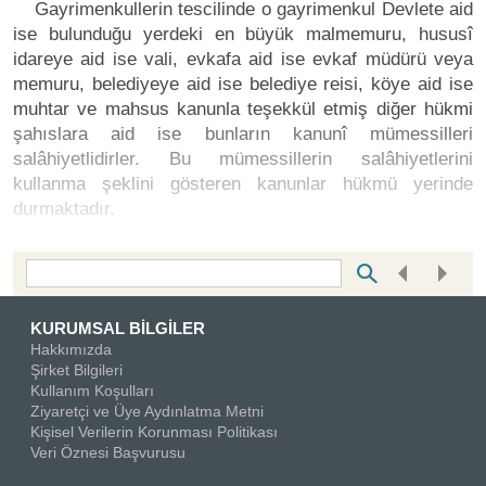
Gayrimenkullerin tescilinde o gayrimenkul Devlete aid
ise bulunduğu yerdeki en büyük malmemuru, hususî
idareye aid ise vali, evkafa aid ise evkaf müdürü veya
memuru, belediyeye aid ise belediye reisi, köye aid ise
muhtar ve mahsus kanunla teşekkül etmiş diğer hükmi
şahıslara aid ise bunların kanunî mümessilleri
salâhiyetlidirler. Bu mümessillerin salâhiyetlerini
kullanma şeklini gösteren kanunlar hükmü yerinde
durmaktadır.
Bottom Search Toolbar Highlight Text
KURUMSAL BİLGİLER
Hakkımızda
Şirket Bilgileri
Kullanım Koşulları
Ziyaretçi ve Üye Aydınlatma Metni
Kişisel Verilerin Korunması Politikası
Veri Öznesi Başvurusu