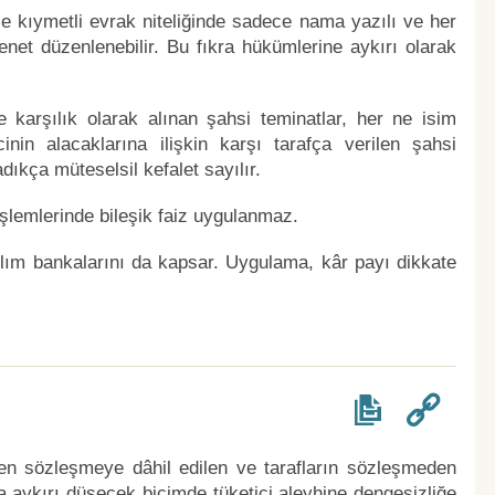
le kıymetli evrak niteliğinde sadece nama yazılı ve her
enet düzenlenebilir. Bu fıkra hükümlerine aykırı olarak
.
ne karşılık olarak alınan şahsi teminatlar, her ne isim
cinin alacaklarına ilişkin karşı tarafça verilen şahsi
ıkça müteselsil kefalet sayılır.
 işlemlerinde bileşik faiz uygulanmaz.
lım bankalarını da kapsar. Uygulama, kâr payı dikkate
den sözleşmeye dâhil edilen ve tarafların sözleşmeden
 aykırı düşecek biçimde tüketici aleyhine dengesizliğe