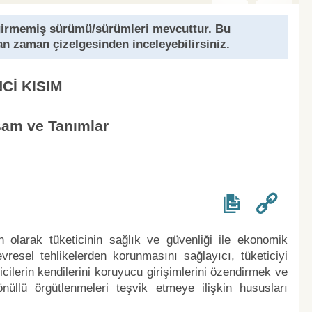
girmemiş sürümü/sürümleri mevcuttur. Bu
an zaman çizelgesinden inceleyebilirsiniz.
NCİ KISIM
am ve Tanımlar
larak tüketicinin sağlık ve güvenliği ile ekonomik
evresel tehlikelerden korunmasını sağlayıcı, tüketiciyi
ticilerin kendilerini koruyucu girişimlerini özendirmek ve
önüllü örgütlenmeleri teşvik etmeye ilişkin hususları