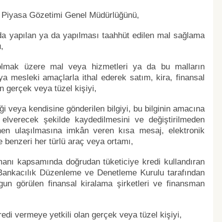
e Piyasa Gözetimi Genel Müdürlüğünü,
nda yapılan ya da yapılması taahhüt edilen mal sağlama
,
l olmak üzere mal veya hizmetleri ya da bu malların
ya mesleki amaçlarla ithal ederek satım, kira, finansal
n gerçek veya tüzel kişiyi,
iği veya kendisine gönderilen bilgiyi, bu bilginin amacına
elverecek şekilde kaydedilmesini ve değiştirilmeden
en ulaşılmasına imkân veren kısa mesaj, elektronik
e benzeri her türlü araç veya ortamı,
manı kapsamında doğrudan tüketiciye kredi kullandıran
 Bankacılık Düzenleme ve Denetleme Kurulu tarafından
gun görülen finansal kiralama şirketleri ve finansman
redi vermeye yetkili olan gerçek veya tüzel kişiyi,