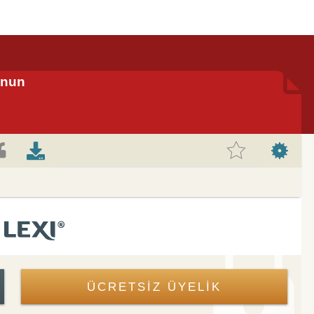
anun
ÜCRETSİZ ÜYELİK