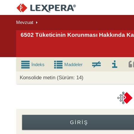
Mevzuat
6502 Tüketicinin Korunması Hakkında K
İndeks
Maddeler
Konsolide metin (Sürüm: 14)
GIRIŞ