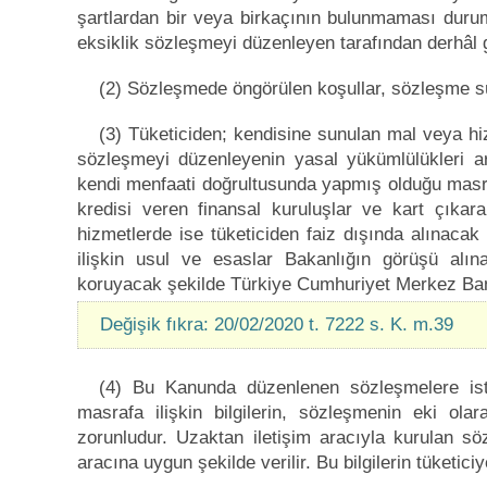
şartlardan bir veya birkaçının bulunmaması durum
eksiklik sözleşmeyi düzenleyen tarafından derhâl gi
(2) Sözleşmede öngörülen koşullar, sözleşme sür
(3) Tüketiciden; kendisine sunulan mal veya h
sözleşmeyi düzenleyenin yasal yükümlülükleri a
kendi menfaati doğrultusunda yapmış olduğu masrafl
kredisi veren finansal kuruluşlar ve kart çıkar
hizmetlerde ise tüketiciden faiz dışında alınacak 
ilişkin usul ve esaslar Bakanlığın görüşü alı
koruyacak şekilde Türkiye Cumhuriyet Merkez Banka
Değişik fıkra: 20/02/2020 t. 7222 s. K. m.39
(4) Bu Kanunda düzenlenen sözleşmelere isti
masrafa ilişkin bilgilerin, sözleşmenin eki olar
zorunludur. Uzaktan iletişim aracıyla kurulan söz
aracına uygun şekilde verilir. Bu bilgilerin tüketici