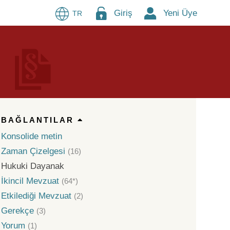
Giriş
Yeni Üye
TR
BAĞLANTILAR
Konsolide metin
Zaman Çizelgesi
(16)
Hukuki Dayanak
İkincil Mevzuat
(64*)
Etkilediği Mevzuat
(2)
Gerekçe
(3)
Yorum
(1)