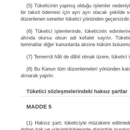
(5) Tüketicinin yapmış olduğu işlemler nedeniy
bir taksit ödemesi için ayrı ayrı olacak şekilde s
düzenlenen senetler tüketici yönünden geçersizdir
(6) Tüketici işlemlerinde, tüketicinin edimleri
altında olursa olsun adi kefalet sayılır. Tüketi
teminatlar diğer kanunlarda aksine hüküm bulunmad
(7) Temerrüt hâli de dâhil olmak üzere, tüketici
(8) Bu Kanun tüm düzenlemeleri yönünden katı
alınarak yapılır.
Tüketici sözleşmelerindeki haksız şartlar
MADDE 5
(1) Haksız şart; tüketiciyle müzakere edilme
doğan hak ve yükümlülüklerinde dürüstlük kuralına