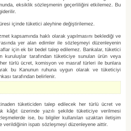
unda, eksiklik sözleşmenin geçerliliğini etkilemez. Bu
derilir.
esi içinde tüketici aleyhine değiştirilemez.
izmet kapsamında haklı olarak yapılmasını beklediği ve
rasında yer alan edimler ile sözleşmeyi düzenleyenin
ar için ek bir bedel talep edilemez. Bankalar, tüketici
an kuruluşlar tarafından tüketiciye sunulan ürün veya
her türlü ücret, komisyon ve masraf türleri ile bunlara
narak bu Kanunun ruhuna uygun olarak ve tüketiciyi
sı tarafından belirlenir.
naden tüketiciden talep edilecek her türlü ücret ve
ak kâğıt üzerinde yazılı şekilde tüketiciye verilmesi
leşmelerde ise, bu bilgiler kullanılan uzaktan iletişim
ye verildiğinin ispatı sözleşmeyi düzenleyene aittir.