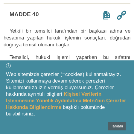
MADDE 40
Yetkili bir temsilci tarafından bir başkası adına ve
hesabına yapılan hukuki işlemin sonuçları, doğrudan
doğruya temsil olunanı bağlar.
Temsilci, hukuki işlemi yaparken bu sıfatını
bildirmezse, hukuki işlemin sonuçları kendisine ait olur.
Ancak, karşı taraf bir temsil ilişkisinin varlığını
Web sitemizde çerezler (=cookies) kullanmaktayız.
durumdan çıkarıyor veya çıkarması gerekiyor ya da
Sitemizi kullanmaya devam ederek çerezleri
hukuki işlemi temsilci veya temsil olunandan biri ile
kullanmamıza izin vermiş oluyorsunuz. Çerezler
yapması farksız ise, hukuki işlemin sonuçları doğrudan
hakkında ayrıntılı bilgileri
Kişisel Verilerin
doğruya temsil olunana ait olur.
İşlenmesine Yönelik Aydınlatma Metni'nin Çerezler
Hakkında Bilgilendirme
başlıklı bölümünde
Diğer durumlarda alacağın devri veya borcun
bulabilirsiniz.
üstlenilmesine ilişkin hükümler uygulanır.
Tamam
Bottom Search Toolbar Highlight Text