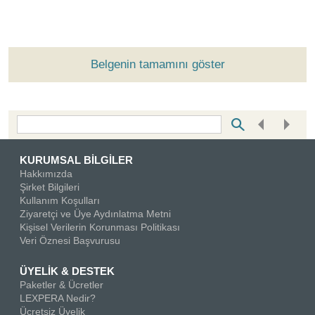
Belgenin tamamını göster
Bottom Search Toolbar Highlight Text
KURUMSAL BİLGİLER
Hakkımızda
Şirket Bilgileri
Kullanım Koşulları
Ziyaretçi ve Üye Aydınlatma Metni
Kişisel Verilerin Korunması Politikası
Veri Öznesi Başvurusu
ÜYELİK & DESTEK
Paketler & Ücretler
LEXPERA Nedir?
Ücretsiz Üyelik