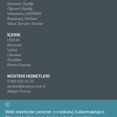
Deneme Üyeliği
Öğrenci Üyeliği
Videolarla LEXPERA
Başlangıç Rehberi
Sıkça Sorulan Sorular
İÇERİK
LEXI AI
Mevzuat
İçtihat
Literatür
Örnekler
Resmi Gazete
MÜSTERİ HİZMETLERİ
0 850 811 01 51
destek@lexpera.com.tr
İletişim Formu
Bizi Takip Edin
Web sitemizde çerezler (=cookies) kullanmaktayız.