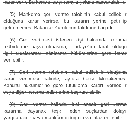
karar verir. Bu karara karşı temyiz yoluna başvurulabilir.
(5) Mahkeme geri verme talebinin kabul edilebilir
olduğuna karar verirse, bu kararın yerine getirilip
getirilmemesi Bakanlar Kurulunun takdirine bağlıdır.
(6) Geri verilmesi istenen kişi hakkında koruma
tedbirlerine başvurulmasına, Türkiye'nin taraf olduğu
ilgili uluslararası sözleşme hükümlerine göre karar
verilebilir.
(7) Geri verme talebinin kabul edilebilir olduğuna
karar verilmesi halinde, ayrıca Ceza Muhakemesi
Kanunu hükümlerine göre tutuklama kararı verilebilir
veya diğer koruma tedbirlerine başvurulabilir.
(8) Geri verme halinde, kişi ancak geri verme
kararına dayanak teşkil eden suçlardan dolayı
yargılanabilir veya mahkûm olduğu ceza infaz edilebilir.