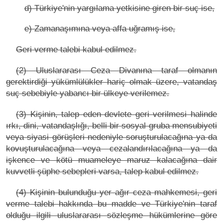
d) Türkiye'nin yargılama yetkisine giren bir suç ise,
e) Zamanaşımına veya affa uğramış ise,
Geri verme talebi kabul edilmez.
(2) Uluslararası Ceza Divanına taraf olmanın
gerektirdiği yükümlülükler hariç olmak üzere, vatandaş
suç sebebiyle yabancı bir ülkeye verilemez.
(3) Kişinin, talep eden devlete geri verilmesi halinde
ırkı, dini, vatandaşlığı, belli bir sosyal gruba mensubiyeti
veya siyasi görüşleri nedeniyle soruşturulacağına ya da
kovuşturulacağına veya cezalandırılacağına ya da
işkence ve kötü muameleye maruz kalacağına dair
kuvvetli şüphe sebepleri varsa, talep kabul edilmez.
(4) Kişinin bulunduğu yer ağır ceza mahkemesi, geri
verme talebi hakkında bu madde ve Türkiye'nin taraf
olduğu ilgili uluslararası sözleşme hükümlerine göre