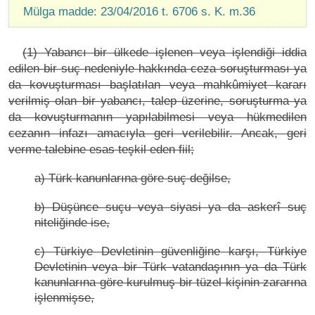
Mülga madde: 23/04/2016 t. 6706 s. K. m.36
(1) Yabancı bir ülkede işlenen veya işlendiği iddia
edilen bir suç nedeniyle hakkında ceza soruşturması ya
da kovuşturması başlatılan veya mahkûmiyet kararı
verilmiş olan bir yabancı, talep üzerine, soruşturma ya
da kovuşturmanın yapılabilmesi veya hükmedilen
cezanın infazı amacıyla geri verilebilir. Ancak, geri
verme talebine esas teşkil eden fiil;
a) Türk kanunlarına göre suç değilse,
b) Düşünce suçu veya siyasi ya da askerî suç
niteliğinde ise,
c) Türkiye Devletinin güvenliğine karşı, Türkiye
Devletinin veya bir Türk vatandaşının ya da Türk
kanunlarına göre kurulmuş bir tüzel kişinin zararına
işlenmişse,