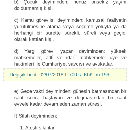
b) Çocuk deyiminden; henüz onsekiz yaşını
doldurmamış kişi,
c) Kamu görevlisi deyiminden; kamusal faaliyetin
yürütülmesine atama veya seçilme yoluyla ya da
herhangi bir surette sürekli, süreli veya geçici
olarak katılan kişi,
d) Yargı görevi yapan deyiminden; yüksek
mahkemeler, adlî ve idarî mahkemeler üye ve
hakimleri ile Cumhuriyet savcısı ve avukatlar,
Değişik bent: 02/07/2018 t. 700 s. KhK. m.156
e) Gece vakti deyiminden; güneşin batmasından bir
saat sonra başlayan ve doğmasından bir saat
evvele kadar devam eden zaman süresi,
f) Silah deyiminden;
1. Ateşli silahlar,