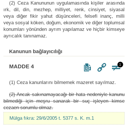
(2) Ceza Kanununun uygulamasında kişiler arasında
ırk, dil, din, mezhep, milliyet, renk, cinsiyet, siyasal
veya diğer fikir yahut düşünceleri, felsefi inanç, milli
veya sosyal köken, doğum, ekonomik ve diğer toplumsal
konumları yönünden ayrım yapılamaz ve hiçbir kimseye
ayrıcalık tanınamaz.
Kanunun bağlayıcılığı
1
MADDE 4
(1) Ceza kanunlarını bilmemek mazeret sayılmaz.
(2) Ancak sakınamayacağı bir hata nedeniyle kanunu
bilmediği için meşru sanarak bir suç işleyen kimse
cezaen sorumlu olmaz.
Mülga fıkra: 29/6/2005 t. 5377 s. K. m.1