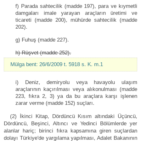
f) Parada sahtecilik (madde 197), para ve kıymetli
damgaları imale yarayan araçların üretimi ve
ticareti (madde 200), mühürde sahtecilik (madde
202).
g) Fuhuş (madde 227).
h) Rüşvet (madde 252).
Mülga bent: 26/6/2009 t. 5918 s. K. m.1
i) Deniz, demiryolu veya havayolu ulaşım
araçlarının kaçırılması veya alıkonulması (madde
223, fıkra 2, 3) ya da bu araçlara karşı işlenen
zarar verme (madde 152) suçları.
(2) İkinci Kitap, Dördüncü Kısım altındaki Üçüncü,
Dördüncü, Beşinci, Altıncı ve Yedinci Bölümlerde yer
alanlar hariç; birinci fıkra kapsamına giren suçlardan
dolayı Türkiye'de yargılama yapılması, Adalet Bakanının