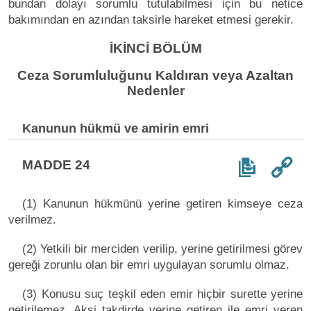
bundan dolayı sorumlu tutulabilmesi için bu netice
bakımından en azından taksirle hareket etmesi gerekir.
İKİNCİ BÖLÜM
Ceza Sorumluluğunu Kaldıran veya Azaltan
Nedenler
Kanunun hükmü ve amirin emri
MADDE 24
(1) Kanunun hükmünü yerine getiren kimseye ceza
verilmez.
(2) Yetkili bir merciden verilip, yerine getirilmesi görev
gereği zorunlu olan bir emri uygulayan sorumlu olmaz.
(3) Konusu suç teşkil eden emir hiçbir surette yerine
getirilemez. Aksi takdirde yerine getiren ile emri veren