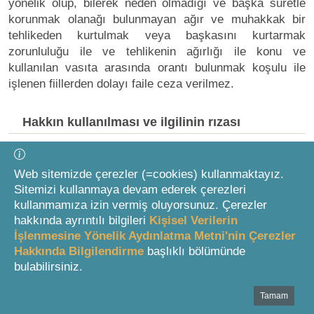
yönelik olup, bilerek neden olmadığı ve başka suretle
korunmak olanağı bulunmayan ağır ve muhakkak bir
tehlikeden kurtulmak veya başkasını kurtarmak
zorunluluğu ile ve tehlikenin ağırlığı ile konu ve
kullanılan vasıta arasında orantı bulunmak koşulu ile
işlenen fiillerden dolayı faile ceza verilmez.
Hakkın kullanılması ve ilgilinin rızası
MADDE 26
Web sitemizde çerezler (=cookies) kullanmaktayız.
Sitemizi kullanmaya devam ederek çerezleri
(1) Hakkını kullanan kimseye ceza verilmez.
kullanmamıza izin vermiş oluyorsunuz. Çerezler
hakkında ayrıntılı bilgileri
Kişisel Verilerin
(2) Kişinin üzerinde mutlak surette tasarruf
İşlenmesine Yönelik Aydınlatma Metni'nin Çerezler
edebileceği bir hakkına ilişkin olmak üzere, açıkladığı
Hakkında Bilgilendirme
başlıklı bölümünde
rızası çerçevesinde işlenen fiilden dolayı kimseye ceza
bulabilirsiniz.
verilmez.
Tamam
Bottom Search Toolbar Highlight Text
Sınırın aşılması