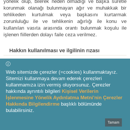
yönelik olup, bilerek neden olmadığı ve başka suretle
korunmak olanağı bulunmayan ağır ve muhakkak bir
tehlikeden kurtulmak veya başkasını kurtarmak
zorunluluğu ile ve tehlikenin ağırlığı ile konu ve
kullanılan vasıta arasında orantı bulunmak koşulu ile
işlenen fiillerden dolayı faile ceza verilmez.
Hakkın kullanılması ve ilgilinin rızası
MADDE 26
Web sitemizde çerezler (=cookies) kullanmaktayız.
Sitemizi kullanmaya devam ederek çerezleri
(1) Hakkını kullanan kimseye ceza verilmez.
kullanmamıza izin vermiş oluyorsunuz. Çerezler
hakkında ayrıntılı bilgileri
Kişisel Verilerin
(2) Kişinin üzerinde mutlak surette tasarruf
İşlenmesine Yönelik Aydınlatma Metni'nin Çerezler
edebileceği bir hakkına ilişkin olmak üzere, açıkladığı
Hakkında Bilgilendirme
başlıklı bölümünde
rızası çerçevesinde işlenen fiilden dolayı kimseye ceza
bulabilirsiniz.
verilmez.
Tamam
Bottom Search Toolbar Highlight Text
Sınırın aşılması