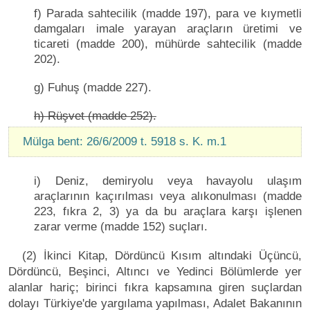
f) Parada sahtecilik (madde 197), para ve kıymetli
damgaları imale yarayan araçların üretimi ve
ticareti (madde 200), mühürde sahtecilik (madde
202).
g) Fuhuş (madde 227).
h) Rüşvet (madde 252).
Mülga bent: 26/6/2009 t. 5918 s. K. m.1
i) Deniz, demiryolu veya havayolu ulaşım
araçlarının kaçırılması veya alıkonulması (madde
223, fıkra 2, 3) ya da bu araçlara karşı işlenen
zarar verme (madde 152) suçları.
(2) İkinci Kitap, Dördüncü Kısım altındaki Üçüncü,
Dördüncü, Beşinci, Altıncı ve Yedinci Bölümlerde yer
alanlar hariç; birinci fıkra kapsamına giren suçlardan
dolayı Türkiye'de yargılama yapılması, Adalet Bakanının