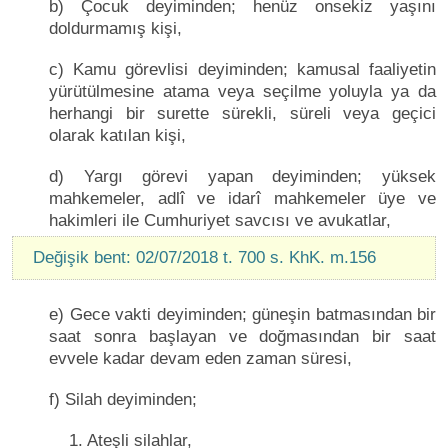
b) Çocuk deyiminden; henüz onsekiz yaşını
doldurmamış kişi,
c) Kamu görevlisi deyiminden; kamusal faaliyetin
yürütülmesine atama veya seçilme yoluyla ya da
herhangi bir surette sürekli, süreli veya geçici
olarak katılan kişi,
d) Yargı görevi yapan deyiminden; yüksek
mahkemeler, adlî ve idarî mahkemeler üye ve
hakimleri ile Cumhuriyet savcısı ve avukatlar,
Değişik bent: 02/07/2018 t. 700 s. KhK. m.156
e) Gece vakti deyiminden; güneşin batmasından bir
saat sonra başlayan ve doğmasından bir saat
evvele kadar devam eden zaman süresi,
f) Silah deyiminden;
1. Ateşli silahlar,