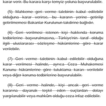
karar verir. Bu karara karşı temyiz yoluna başvurulabilir.
(5) Mahkeme geri verme talebinin kabul edilebilir
olduğuna karar verirse, bu kararın yerine getirilip
getirilmemesi Bakanlar Kurulunun takdirine bağlıdır.
(6) Geri verilmesi istenen kişi hakkında koruma
tedbirlerine başvurulmasına, Türkiye'nin taraf olduğu
ilgili uluslararası sözleşme hükümlerine göre karar
verilebilir.
(7) Geri verme talebinin kabul edilebilir olduğuna
karar verilmesi halinde, ayrıca Ceza Muhakemesi
Kanunu hükümlerine göre tutuklama kararı verilebilir
veya diğer koruma tedbirlerine başvurulabilir.
(8) Geri verme halinde, kişi ancak geri verme
kararına dayanak teşkil eden suçlardan dolayı
yargılanabilir veya mahkûm olduğu ceza infaz edilebilir.