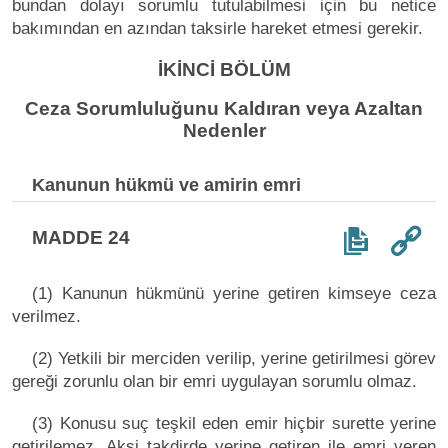
bundan dolayı sorumlu tutulabilmesi için bu netice
bakımından en azından taksirle hareket etmesi gerekir.
İKİNCİ BÖLÜM
Ceza Sorumluluğunu Kaldıran veya Azaltan
Nedenler
Kanunun hükmü ve amirin emri
MADDE 24
(1) Kanunun hükmünü yerine getiren kimseye ceza
verilmez.
(2) Yetkili bir merciden verilip, yerine getirilmesi görev
gereği zorunlu olan bir emri uygulayan sorumlu olmaz.
(3) Konusu suç teşkil eden emir hiçbir surette yerine
getirilemez. Aksi takdirde yerine getiren ile emri veren