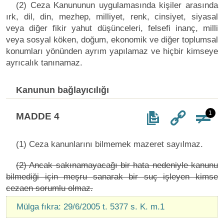
(2) Ceza Kanununun uygulamasında kişiler arasında
ırk, dil, din, mezhep, milliyet, renk, cinsiyet, siyasal
veya diğer fikir yahut düşünceleri, felsefi inanç, milli
veya sosyal köken, doğum, ekonomik ve diğer toplumsal
konumları yönünden ayrım yapılamaz ve hiçbir kimseye
ayrıcalık tanınamaz.
Kanunun bağlayıcılığı
1
MADDE 4
(1) Ceza kanunlarını bilmemek mazeret sayılmaz.
(2) Ancak sakınamayacağı bir hata nedeniyle kanunu
bilmediği için meşru sanarak bir suç işleyen kimse
cezaen sorumlu olmaz.
Mülga fıkra: 29/6/2005 t. 5377 s. K. m.1