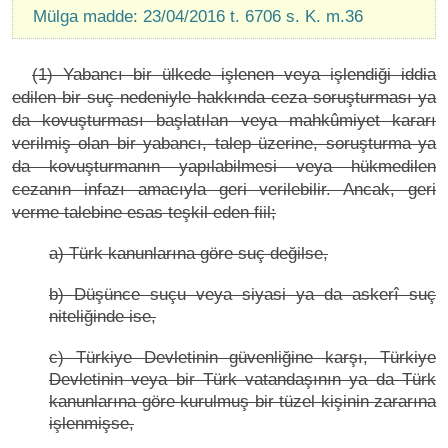
Mülga madde: 23/04/2016 t. 6706 s. K. m.36
(1) Yabancı bir ülkede işlenen veya işlendiği iddia
edilen bir suç nedeniyle hakkında ceza soruşturması ya
da kovuşturması başlatılan veya mahkûmiyet kararı
verilmiş olan bir yabancı, talep üzerine, soruşturma ya
da kovuşturmanın yapılabilmesi veya hükmedilen
cezanın infazı amacıyla geri verilebilir. Ancak, geri
verme talebine esas teşkil eden fiil;
a) Türk kanunlarına göre suç değilse,
b) Düşünce suçu veya siyasi ya da askerî suç
niteliğinde ise,
c) Türkiye Devletinin güvenliğine karşı, Türkiye
Devletinin veya bir Türk vatandaşının ya da Türk
kanunlarına göre kurulmuş bir tüzel kişinin zararına
işlenmişse,