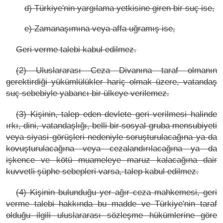
d) Türkiye'nin yargılama yetkisine giren bir suç ise,
e) Zamanaşımına veya affa uğramış ise,
Geri verme talebi kabul edilmez.
(2) Uluslararası Ceza Divanına taraf olmanın
gerektirdiği yükümlülükler hariç olmak üzere, vatandaş
suç sebebiyle yabancı bir ülkeye verilemez.
(3) Kişinin, talep eden devlete geri verilmesi halinde
ırkı, dini, vatandaşlığı, belli bir sosyal gruba mensubiyeti
veya siyasi görüşleri nedeniyle soruşturulacağına ya da
kovuşturulacağına veya cezalandırılacağına ya da
işkence ve kötü muameleye maruz kalacağına dair
kuvvetli şüphe sebepleri varsa, talep kabul edilmez.
(4) Kişinin bulunduğu yer ağır ceza mahkemesi, geri
verme talebi hakkında bu madde ve Türkiye'nin taraf
olduğu ilgili uluslararası sözleşme hükümlerine göre