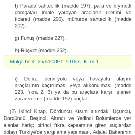
f) Parada sahtecilik (madde 197), para ve kıymetli
damgaları imale yarayan araçların üretimi ve
ticareti (madde 200), mühürde sahtecilik (madde
202).
g) Fuhuş (madde 227).
h) Rüşvet (madde 252).
Mülga bent: 26/6/2009 t. 5918 s. K. m.1
i) Deniz, demiryolu veya havayolu ulaşım
araçlarının kaçırılması veya alıkonulması (madde
223, fıkra 2, 3) ya da bu araçlara karşı işlenen
zarar verme (madde 152) suçları.
(2) İkinci Kitap, Dördüncü Kısım altındaki Üçüncü,
Dördüncü, Beşinci, Altıncı ve Yedinci Bölümlerde yer
alanlar hariç; birinci fıkra kapsamına giren suçlardan
dolayı Türkiye'de yargılama yapılması, Adalet Bakanının