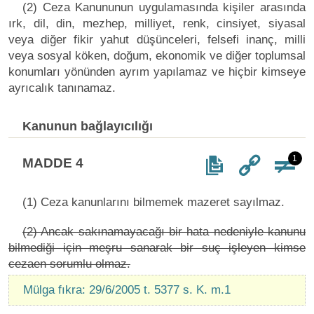
(2) Ceza Kanununun uygulamasında kişiler arasında
ırk, dil, din, mezhep, milliyet, renk, cinsiyet, siyasal
veya diğer fikir yahut düşünceleri, felsefi inanç, milli
veya sosyal köken, doğum, ekonomik ve diğer toplumsal
konumları yönünden ayrım yapılamaz ve hiçbir kimseye
ayrıcalık tanınamaz.
Kanunun bağlayıcılığı
1
MADDE 4
(1) Ceza kanunlarını bilmemek mazeret sayılmaz.
(2) Ancak sakınamayacağı bir hata nedeniyle kanunu
bilmediği için meşru sanarak bir suç işleyen kimse
cezaen sorumlu olmaz.
Mülga fıkra: 29/6/2005 t. 5377 s. K. m.1