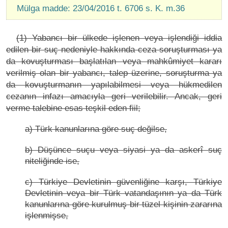
Mülga madde: 23/04/2016 t. 6706 s. K. m.36
(1) Yabancı bir ülkede işlenen veya işlendiği iddia
edilen bir suç nedeniyle hakkında ceza soruşturması ya
da kovuşturması başlatılan veya mahkûmiyet kararı
verilmiş olan bir yabancı, talep üzerine, soruşturma ya
da kovuşturmanın yapılabilmesi veya hükmedilen
cezanın infazı amacıyla geri verilebilir. Ancak, geri
verme talebine esas teşkil eden fiil;
a) Türk kanunlarına göre suç değilse,
b) Düşünce suçu veya siyasi ya da askerî suç
niteliğinde ise,
c) Türkiye Devletinin güvenliğine karşı, Türkiye
Devletinin veya bir Türk vatandaşının ya da Türk
kanunlarına göre kurulmuş bir tüzel kişinin zararına
işlenmişse,