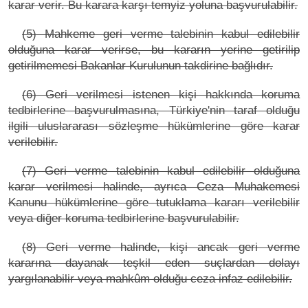
karar verir. Bu karara karşı temyiz yoluna başvurulabilir.
(5) Mahkeme geri verme talebinin kabul edilebilir
olduğuna karar verirse, bu kararın yerine getirilip
getirilmemesi Bakanlar Kurulunun takdirine bağlıdır.
(6) Geri verilmesi istenen kişi hakkında koruma
tedbirlerine başvurulmasına, Türkiye'nin taraf olduğu
ilgili uluslararası sözleşme hükümlerine göre karar
verilebilir.
(7) Geri verme talebinin kabul edilebilir olduğuna
karar verilmesi halinde, ayrıca Ceza Muhakemesi
Kanunu hükümlerine göre tutuklama kararı verilebilir
veya diğer koruma tedbirlerine başvurulabilir.
(8) Geri verme halinde, kişi ancak geri verme
kararına dayanak teşkil eden suçlardan dolayı
yargılanabilir veya mahkûm olduğu ceza infaz edilebilir.