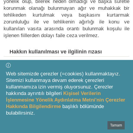
yönelik olup, bilerek neden olmadığı ve başka suretle
korunmak olanağı bulunmayan ağır ve muhakkak bir
tehlikeden kurtulmak veya başkasını kurtarmak
zorunluluğu ile ve tehlikenin ağırlığı ile konu ve
kullanılan vasıta arasında orantı bulunmak koşulu ile
işlenen fiillerden dolayı faile ceza verilmez.
Hakkın kullanılması ve ilgilinin rızası
MADDE 26
Web sitemizde çerezler (=cookies) kullanmaktayız.
Sitemizi kullanmaya devam ederek çerezleri
(1) Hakkını kullanan kimseye ceza verilmez.
kullanmamıza izin vermiş oluyorsunuz. Çerezler
hakkında ayrıntılı bilgileri
Kişisel Verilerin
(2) Kişinin üzerinde mutlak surette tasarruf
İşlenmesine Yönelik Aydınlatma Metni'nin Çerezler
edebileceği bir hakkına ilişkin olmak üzere, açıkladığı
Hakkında Bilgilendirme
başlıklı bölümünde
rızası çerçevesinde işlenen fiilden dolayı kimseye ceza
bulabilirsiniz.
verilmez.
Tamam
Bottom Search Toolbar Highlight Text
Sınırın aşılması