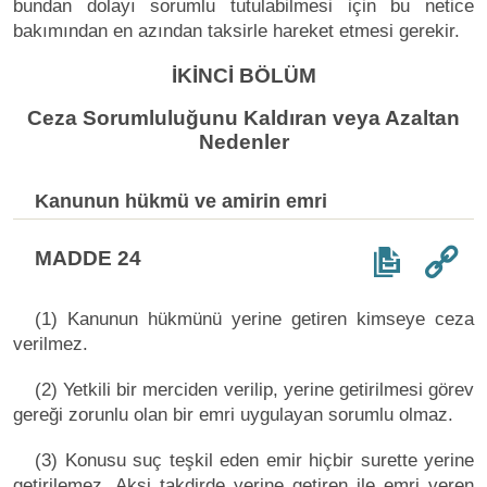
bundan dolayı sorumlu tutulabilmesi için bu netice
bakımından en azından taksirle hareket etmesi gerekir.
İKİNCİ BÖLÜM
Ceza Sorumluluğunu Kaldıran veya Azaltan
Nedenler
Kanunun hükmü ve amirin emri
MADDE 24
(1) Kanunun hükmünü yerine getiren kimseye ceza
verilmez.
(2) Yetkili bir merciden verilip, yerine getirilmesi görev
gereği zorunlu olan bir emri uygulayan sorumlu olmaz.
(3) Konusu suç teşkil eden emir hiçbir surette yerine
getirilemez. Aksi takdirde yerine getiren ile emri veren