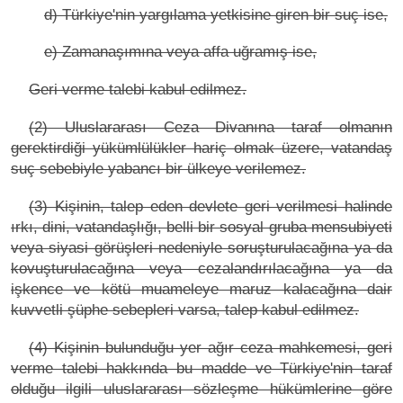
d) Türkiye'nin yargılama yetkisine giren bir suç ise,
e) Zamanaşımına veya affa uğramış ise,
Geri verme talebi kabul edilmez.
(2) Uluslararası Ceza Divanına taraf olmanın
gerektirdiği yükümlülükler hariç olmak üzere, vatandaş
suç sebebiyle yabancı bir ülkeye verilemez.
(3) Kişinin, talep eden devlete geri verilmesi halinde
ırkı, dini, vatandaşlığı, belli bir sosyal gruba mensubiyeti
veya siyasi görüşleri nedeniyle soruşturulacağına ya da
kovuşturulacağına veya cezalandırılacağına ya da
işkence ve kötü muameleye maruz kalacağına dair
kuvvetli şüphe sebepleri varsa, talep kabul edilmez.
(4) Kişinin bulunduğu yer ağır ceza mahkemesi, geri
verme talebi hakkında bu madde ve Türkiye'nin taraf
olduğu ilgili uluslararası sözleşme hükümlerine göre