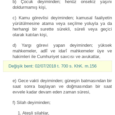
b) Çocuk deyiminden; henüz onsekiz yaşını
doldurmamış kişi,
c) Kamu görevlisi deyiminden; kamusal faaliyetin
yürütülmesine atama veya seçilme yoluyla ya da
herhangi bir surette sürekli, süreli veya geçici
olarak katılan kişi,
d) Yargı görevi yapan deyiminden; yüksek
mahkemeler, adlî ve idarî mahkemeler üye ve
hakimleri ile Cumhuriyet savcısı ve avukatlar,
Değişik bent: 02/07/2018 t. 700 s. KhK. m.156
e) Gece vakti deyiminden; güneşin batmasından bir
saat sonra başlayan ve doğmasından bir saat
evvele kadar devam eden zaman süresi,
f) Silah deyiminden;
1. Ateşli silahlar,