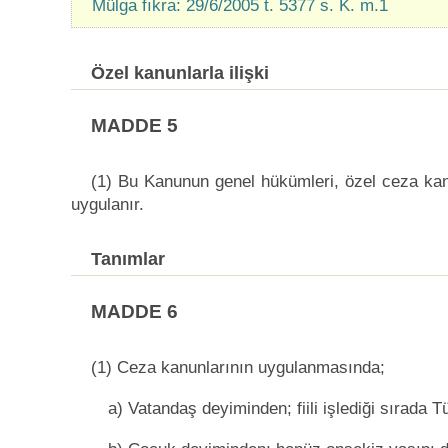
Mülga fıkra: 29/6/2005 t. 5377 s. K. m.1
Özel kanunlarla ilişki
MADDE 5
(1) Bu Kanunun genel hükümleri, özel ceza kan
uygulanır.
Tanımlar
MADDE 6
(1) Ceza kanunlarının uygulanmasında;
a) Vatandaş deyiminden; fiili işlediği sırada T