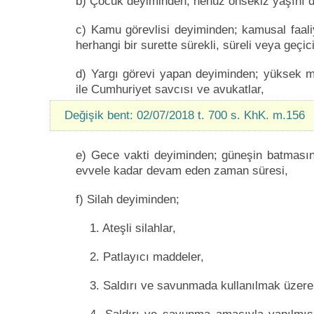
b) Çocuk deyiminden; henüz onsekiz yaşını d
c) Kamu görevlisi deyiminden; kamusal faal
herhangi bir surette sürekli, süreli veya geçici
d) Yargı görevi yapan deyiminden; yüksek m
ile Cumhuriyet savcısı ve avukatlar,
Değişik bent: 02/07/2018 t. 700 s. KhK. m.156
e) Gece vakti deyiminden; güneşin batması
evvele kadar devam eden zaman süresi,
f) Silah deyiminden;
1. Ateşli silahlar,
2. Patlayıcı maddeler,
3. Saldırı ve savunmada kullanılmak üzere y