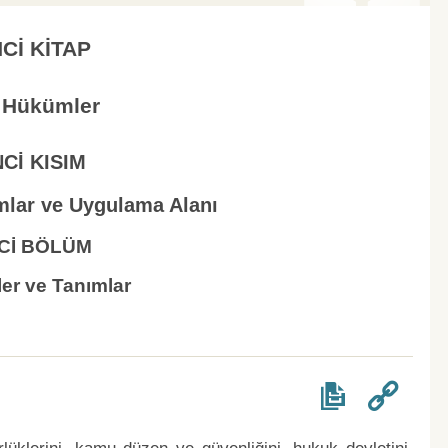
NCİ KİTAP
 Hükümler
NCİ KISIM
ımlar ve Uygulama Alanı
NCİ BÖLÜM
ler ve Tanımlar