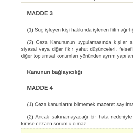
MADDE 3
(1) Suç işleyen kişi hakkında işlenen fiilin ağırl
(2) Ceza Kanununun uygulamasında kişiler aras
siyasal veya diğer fikir yahut düşünceleri, fels
diğer toplumsal konumları yönünden ayrım yapılam
Kanunun bağlayıcılığı
MADDE 4
(1) Ceza kanunlarını bilmemek mazeret sayılm
(2) Ancak sakınamayacağı bir hata nedeniyle 
kimse cezaen sorumlu olmaz.