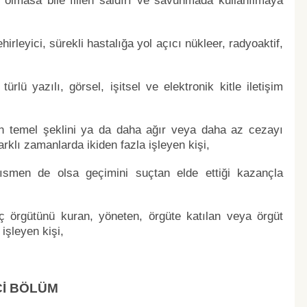
olmasa bile fiilen saldırı ve savunmada kullanılmaya
hirleyici, sürekli hastalığa yol açıcı nükleer, radyoaktif,
rlü yazılı, görsel, işitsel ve elektronik kitle iletişim
çun temel şeklini ya da daha ağır veya daha az cezayı
 farklı zamanlarda ikiden fazla işleyen kişi,
ısmen de olsa geçimini suçtan elde ettiği kazançla
ç örgütünü kuran, yöneten, örgüte katılan veya örgüt
 işleyen kişi,
Cİ BÖLÜM