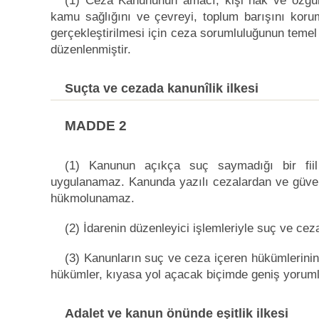
(1) Ceza Kanununun amacı; kişi hak ve özgürl
kamu sağlığını ve çevreyi, toplum barışını kor
gerçekleştirilmesi için ceza sorumluluğunun temel es
düzenlenmiştir.
Suçta ve cezada kanunîlik ilkesi
MADDE 2
(1) Kanunun açıkça suç saymadığı bir fiil
uygulanamaz. Kanunda yazılı cezalardan ve güvenl
hükmolunamaz.
(2) İdarenin düzenleyici işlemleriyle suç ve ce
(3) Kanunların suç ve ceza içeren hükümlerin
hükümler, kıyasa yol açacak biçimde geniş yoru
Adalet ve kanun önünde eşitlik ilkesi