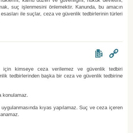
üklerini, kamu düzen ve güvenliğini, hukuk devletini,
umak, suç işlenmesini önlemektir. Kanunda, bu amacın
asları ile suçlar, ceza ve güvenlik tedbirlerinin türleri
 için kimseye ceza verilemez ve güvenlik tedbiri
ik tedbirlerinden başka bir ceza ve güvenlik tedbirine
za konulamaz.
in uygulanmasında kıyas yapılamaz. Suç ve ceza içeren
mlanamaz.