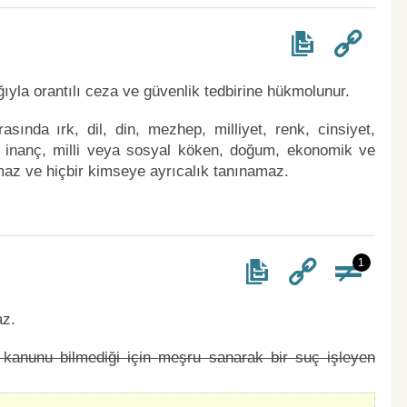
ığıyla orantılı ceza ve güvenlik tedbirine hükmolunur.
ında ırk, dil, din, mezhep, milliyet, renk, cinsiyet,
efi inanç, milli veya sosyal köken, doğum, ekonomik ve
az ve hiçbir kimseye ayrıcalık tanınamaz.
1
az.
kanunu bilmediği için meşru sanarak bir suç işleyen