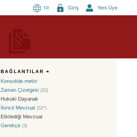
Giriş
Yeni Üye
TR
BAĞLANTILAR
Konsolide metin
Zaman Çizelgesi
(52)
Hukuki Dayanak
İkincil Mevzuat
(52*)
Etkilediği Mevzuat
Gerekçe
(3)