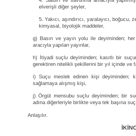
4. Saldırı ve savunma amacıyla yapılmış 
elverişli diğer şeyler,
5. Yakıcı, aşındırıcı, yaralayıcı, boğucu, ze
kimyasal, biyolojik maddeler,
g) Basın ve yayın yolu ile deyiminden; her tü
aracıyla yapılan yayınlar,
h) İtiyadi suçlu deyiminden; kasıtlı bir su
gerektiren nitelikli şekillerini bir yıl içinde ve
i) Suçu meslek edinen kişi deyiminden; k
sağlamaya alışmış kişi,
j) Örgüt mensubu suçlu deyiminden; bir su
adına diğerleriyle birlikte veya tek başına suç
Anlaşılır.
İKİN