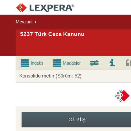
Mevzuat
5237 Türk Ceza Kanunu
İndeks
Maddeler
Konsolide metin (Sürüm: 52)
GIRIŞ