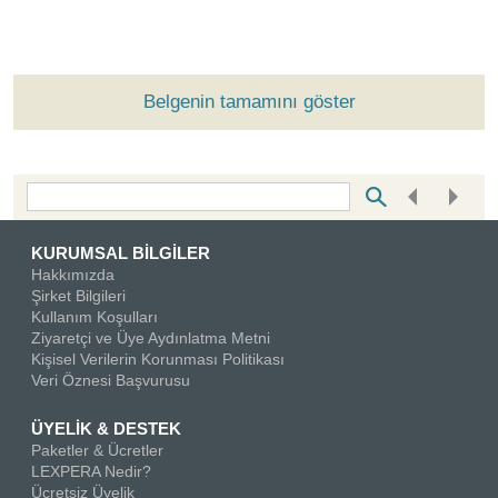
Belgenin tamamını göster
Bottom Search Toolbar Highlight Text
KURUMSAL BİLGİLER
Hakkımızda
Şirket Bilgileri
Kullanım Koşulları
Ziyaretçi ve Üye Aydınlatma Metni
Kişisel Verilerin Korunması Politikası
Veri Öznesi Başvurusu
ÜYELİK & DESTEK
Paketler & Ücretler
LEXPERA Nedir?
Ücretsiz Üyelik