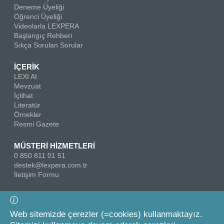
Deneme Üyeliği
Öğrenci Üyeliği
Videolarla LEXPERA
Başlangıç Rehberi
Sıkça Sorulan Sorular
İÇERİK
LEXI AI
Mevzuat
İçtihat
Literatür
Örnekler
Resmi Gazete
MÜSTERİ HİZMETLERİ
0 850 811 01 51
destek@lexpera.com.tr
İletişim Formu
Bizi Takip Edin
Web sitemizde çerezler (=cookies) kullanmaktayız.