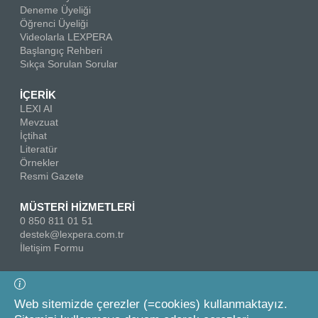
Deneme Üyeliği
Öğrenci Üyeliği
Videolarla LEXPERA
Başlangıç Rehberi
Sıkça Sorulan Sorular
İÇERİK
LEXI AI
Mevzuat
İçtihat
Literatür
Örnekler
Resmi Gazete
MÜSTERİ HİZMETLERİ
0 850 811 01 51
destek@lexpera.com.tr
İletişim Formu
Bizi Takip Edin
Web sitemizde çerezler (=cookies) kullanmaktayız.