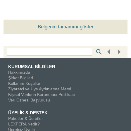
Belgenin tamamını göster
Bottom Search Toolbar Highlight Text
KURUMSAL BİLGİLER
Hakkımızda
Şirket Bilgileri
Kullanım Koşulları
Ziyaretçi ve Üye Aydınlatma Metni
Kişisel Verilerin Korunması Politikası
Veri Öznesi Başvurusu
ÜYELİK & DESTEK
Paketler & Ücretler
LEXPERA Nedir?
Ücretsiz Üyelik