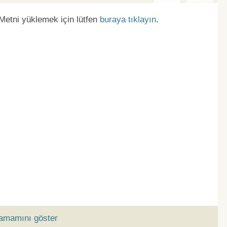
 Metni yüklemek için lütfen
buraya tıklayın
.
tamamını göster