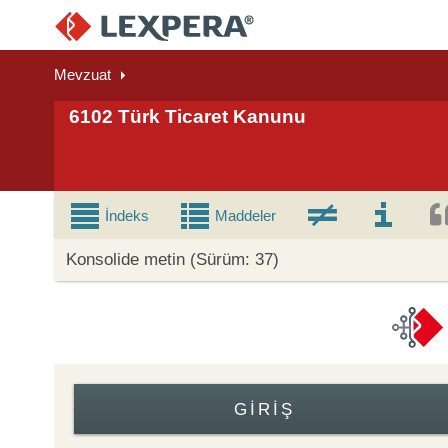
Mevzuat
6102 Türk Ticaret Kanunu
İndeks
Maddeler
Konsolide metin (Sürüm: 37)
GIRIŞ