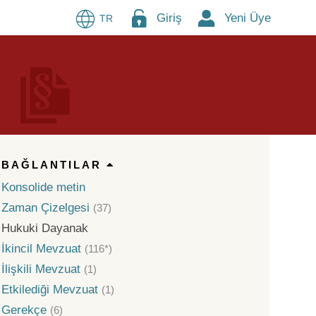
Giriş
Yeni Üye
TR
BAĞLANTILAR
Konsolide metin
Zaman Çizelgesi
(37)
Hukuki Dayanak
İkincil Mevzuat
(116*)
İlişkili Mevzuat
(1)
Etkilediği Mevzuat
(1)
Gerekçe
(6)