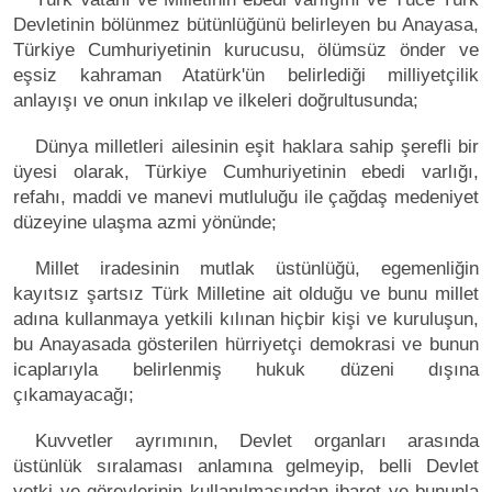
Devletinin bölünmez bütünlüğünü belirleyen bu Anayasa,
Türkiye Cumhuriyetinin kurucusu, ölümsüz önder ve
eşsiz kahraman Atatürk'ün belirlediği milliyetçilik
anlayışı ve onun inkılap ve ilkeleri doğrultusunda;
Dünya milletleri ailesinin eşit haklara sahip şerefli bir
üyesi olarak, Türkiye Cumhuriyetinin ebedi varlığı,
refahı, maddi ve manevi mutluluğu ile çağdaş medeniyet
düzeyine ulaşma azmi yönünde;
Millet iradesinin mutlak üstünlüğü, egemenliğin
kayıtsız şartsız Türk Milletine ait olduğu ve bunu millet
adına kullanmaya yetkili kılınan hiçbir kişi ve kuruluşun,
bu Anayasada gösterilen hürriyetçi demokrasi ve bunun
icaplarıyla belirlenmiş hukuk düzeni dışına
çıkamayacağı;
Kuvvetler ayrımının, Devlet organları arasında
üstünlük sıralaması anlamına gelmeyip, belli Devlet
yetki ve görevlerinin kullanılmasından ibaret ve bununla