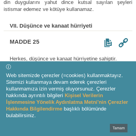
din duygularını yahut dince kutsal sayılan şeyleri
istismar edemez ve kötüye kullanamaz.
VII. Düşünce ve kanaat hürriyeti
MADDE 25
Herkes, düşünce ve kanaat hürriyetine sahiptir.
Her ne sebep ve amaçla olursa olsun kimse, düşünce
Web sitemizde çerezler (=cookies) kullanmaktayız.
ve kanaatlerini açıklamaya zorlanamaz; düşünce
Sitemizi kullanmaya devam ederek çerezleri
kanaatleri sebebiyle kınanamaz ve suçlanamaz.
kullanmamıza izin vermiş oluyorsunuz. Çerezler
hakkında ayrıntılı bilgileri
Kişisel Verilerin
VIII. Düşünceyi açıklama ve yayma hürriyeti
İşlenmesine Yönelik Aydınlatma Metni'nin Çerezler
Hakkında Bilgilendirme
başlıklı bölümünde
bulabilirsiniz.
2
MADDE 26
Tamam
Bottom Search Toolbar Highlight Text
Herkes, düşünce ve kanaatlerini söz, yazı, resim