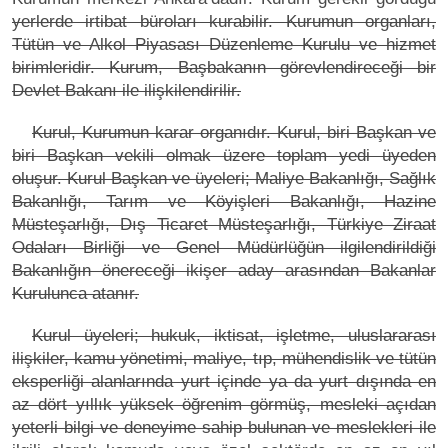
yerlerde irtibat büroları kurabilir. Kurumun organları,
Tütün ve Alkol Piyasası Düzenleme Kurulu ve hizmet
birimleridir. Kurum, Başbakanın görevlendireceği bir
Devlet Bakanı ile ilişkilendirilir.
Kurul, Kurumun karar organıdır. Kurul, biri Başkan ve
biri Başkan vekili olmak üzere toplam yedi üyeden
oluşur. Kurul Başkan ve üyeleri; Maliye Bakanlığı, Sağlık
Bakanlığı, Tarım ve Köyişleri Bakanlığı, Hazine
Müsteşarlığı, Dış Ticaret Müsteşarlığı, Türkiye Ziraat
Odaları Birliği ve Genel Müdürlüğün ilgilendirildiği
Bakanlığın önereceği ikişer aday arasından Bakanlar
Kurulunca atanır.
Kurul üyeleri; hukuk, iktisat, işletme, uluslararası
ilişkiler, kamu yönetimi, maliye, tıp, mühendislik ve tütün
eksperliği alanlarında yurt içinde ya da yurt dışında en
az dört yıllık yüksek öğrenim görmüş, mesleki açıdan
yeterli bilgi ve deneyime sahip bulunan ve meslekleri ile