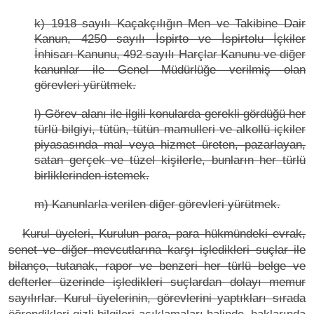
k) 1918 sayılı Kaçakçılığın Men ve Takibine Dair
Kanun, 4250 sayılı İspirto ve İspirtolu İçkiler
İnhisarı Kanunu, 492 sayılı Harçlar Kanunu ve diğer
kanunlar ile Genel Müdürlüğe verilmiş olan
görevleri yürütmek.
l) Görev alanı ile ilgili konularda gerekli gördüğü her
türlü bilgiyi, tütün, tütün mamulleri ve alkollü içkiler
piyasasında mal veya hizmet üreten, pazarlayan,
satan gerçek ve tüzel kişilerle, bunların her türlü
birliklerinden istemek.
m) Kanunlarla verilen diğer görevleri yürütmek.
Kurul üyeleri, Kurulun para, para hükmündeki evrak,
senet ve diğer mevcutlarına karşı işledikleri suçlar ile
bilanço, tutanak, rapor ve benzeri her türlü belge ve
defterler üzerinde işledikleri suçlardan dolayı memur
sayılırlar. Kurul üyelerinin, görevlerini yaptıkları sırada