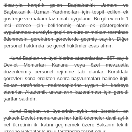
itibarıyla karşılık gelen Başbakanlık Uzmanı ve
Başbakanlık Uzman Yardımcıları için tespit edilen ek
gösterge ve makam tazminatı uygulanır. Bu görevlerde 1
inci derece için belirlenmiş olan ek göstergelerin
uygulanması suretiyle geçirilen süreler makam tazminatı
ödenmesini gerektiren görevlerde geçmiş sayılır. Diğer
personel hakkında ise genel hükümler esas alınır.
Kurul Başkan ve üyeliklerine atananlardan, 657 sayılı
Devlet Memurları Kanunu veya özel mevzuatla
düzenlenmiş personel rejimine tabi olanlar, Kuruldaki
görevleri sona erdikten sonra başvurmaları halinde ilgili
Bakan tarafından, mükteseplerine uygun bir kadroya
atanırlar. Akademik unvanların kazanılması için gerekli
şartlar saklıdır.
Kurul Başkan ve üyelerinin aylık net ücretleri, en
yüksek Devlet memurunun her türlü ödemeler dahil aylık
net ücretinin iki katını geçmemek üzere Bakanın teklifi
üzerine Bakanlar Kurulu tarafından tespit edilir.