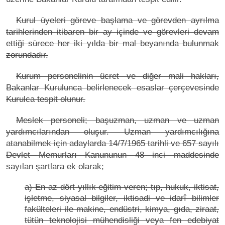
Kurul üyeleri göreve başlama ve görevden ayrılma
tarihlerinden itibaren bir ay içinde ve görevleri devam
ettiği sürece her iki yılda bir mal beyanında bulunmak
zorundadır.
Kurum personelinin ücret ve diğer mali hakları,
Bakanlar Kurulunca belirlenecek esaslar çerçevesinde
Kurulca tespit olunur.
Meslek personeli; başuzman, uzman ve uzman
yardımcılarından oluşur. Uzman yardımcılığına
atanabilmek için adaylarda 14/7/1965 tarihli ve 657 sayılı
Devlet Memurları Kanununun 48 inci maddesinde
sayılan şartlara ek olarak;
a) En az dört yıllık eğitim veren; tıp, hukuk, iktisat,
işletme, siyasal bilgiler, iktisadi ve idarî bilimler
fakülteleri ile makine, endüstri, kimya, gıda, ziraat,
tütün teknolojisi mühendisliği veya fen edebiyat