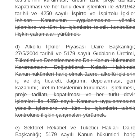
kapatılması ve her türlü devir işlemleri ile 8/6/1942
tarihli ve 4250 sayılı İspirto ve İspirtolu İçkiler
İnhisarı Kanununun uygulanmasına yönelik
işlemlere ve tüm bu işlemlerin teknik kontrolüne
ilişkin çalışmaları yürütmek.
d) Alkollü İçkiler Piyasası Daire Başkanlığı;
27/5/2004 tarihli ve 5179 sayılı Gıdaların Üretimi,
Tüketimi ve Denetlenmesine Dair Kanun Hükmünde
Kararnamenin Değiştirilerek Kabulü Hakkında
Kanun hükümleri hariç olmak üzere, alkollü içkilerin
iç ve dış ticareti, dağıtımı, depolanması, geri
kazanımı; üretim tesislerinin kurulması, işletilmesi,
proje tadilatı, kapatılması ve her türlü devir
işlemleri ile 4250 sayılı Kanunun uygulanmasına
yönelik işlemlere ve tüm bu işlemlerin teknik
kontrolüne ilişkin çalışmaları yürütmek.
e) Sektörel Rekabet ve Tüketici Hakları Daire
Başkanlığı; 5179 sayılı Kanun hükümleri hariç