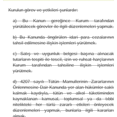
Kurulun görev ve yetkileri şunlardır:
a) Bu Kanun gereğince Kurum tarafından
yürütülecek görevler ile ilgili düzenlemeleri yapmak.
b) Bu Kanunda öngörülen idari para cezalarının
tahsil edilmesine ilişkin işlemleri yürütmek.
c) Satış ve uygunluk belgesi başına alınacak
tutarların tespiti ile tescil, izin ve ruhsat harçlarının
Kurum tarafından tahsiline ilişkin işlemleri
yürütmek.
d) 4207 sayılı Tütün Mamullerinin Zararlarının
Önlenmesine Dair Kanunda yer alan hükümler saklı
kalmak kaydıyla, tütün ve alkol tüketiminden
kaynaklanan kamusal, toplumsal ya da tıbbi
nitelikteki her türlü zararlı etkileri önleyecek
düzenlemeleri yapmak, bunlarla ilgili kararları
almak.