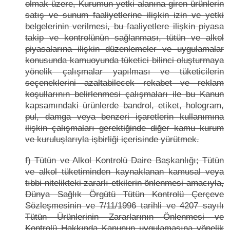
olmak üzere, Kurumun yetki alanına giren ürünlerin
satış ve sunum faaliyetlerine ilişkin izin ve yetki
belgelerinin verilmesi, bu faaliyetlere ilişkin piyasa
takip ve kontrolünün sağlanması, tütün ve alkol
piyasalarına ilişkin düzenlemeler ve uygulamalar
konusunda kamuoyunda tüketici bilinci oluşturmaya
yönelik çalışmalar yapılması ve tüketicilerin
seçeneklerini azaltabilecek rekabet ve reklam
koşullarının belirlenmesi çalışmaları ile bu Kanun
kapsamındaki ürünlerde bandrol, etiket, hologram,
pul, damga veya benzeri işaretlerin kullanımına
ilişkin çalışmaları gerektiğinde diğer kamu kurum
ve kuruluşlarıyla işbirliği içerisinde yürütmek.
f) Tütün ve Alkol Kontrolü Daire Başkanlığı; Tütün
ve alkol tüketiminden kaynaklanan kamusal veya
tıbbi nitelikteki zararlı etkilerin önlenmesi amacıyla,
Dünya Sağlık Örgütü Tütün Kontrolü Çerçeve
Sözleşmesinin ve 7/11/1996 tarihli ve 4207 sayılı
Tütün Ürünlerinin Zararlarının Önlenmesi ve
Kontrolü Hakkında Kanunun uygulamasına yönelik