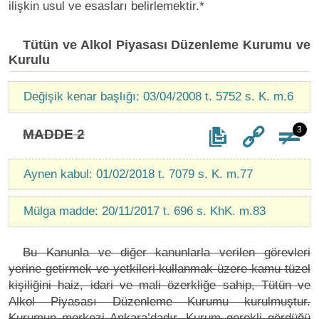
ilişkin usul ve esasları belirlemektir.*
Tütün ve Alkol Piyasası Düzenleme Kurumu ve
Kurulu
Değişik kenar başlığı: 03/04/2008 t. 5752 s. K. m.6
3
MADDE 2
Aynen kabul: 01/02/2018 t. 7079 s. K. m.77
Mülga madde: 20/11/2017 t. 696 s. KhK. m.83
Bu Kanunla ve diğer kanunlarla verilen görevleri
yerine getirmek ve yetkileri kullanmak üzere kamu tüzel
kişiliğini haiz, idari ve mali özerkliğe sahip, Tütün ve
Alkol Piyasası Düzenleme Kurumu kurulmuştur.
Kurumun merkezi Ankara’dadır. Kurum gerekli gördüğü