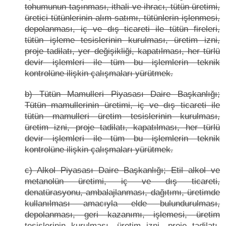
tohumunun taşınması, ithali ve ihracı, tütün üretimi,
üretici tütünlerinin alım satımı, tütünlerin işlenmesi,
depolanması, iç ve dış ticareti ile tütün fireleri,
tütün işleme tesislerinin kurulması, üretim izni,
proje tadilatı, yer değişikliği, kapatılması, her türlü
devir işlemleri ile tüm bu işlemlerin teknik
kontrolüne ilişkin çalışmaları yürütmek.
b) Tütün Mamulleri Piyasası Daire Başkanlığı;
Tütün mamullerinin üretimi, iç ve dış ticareti ile
tütün mamulleri üretim tesislerinin kurulması,
üretim izni, proje tadilatı, kapatılması, her türlü
devir işlemleri ile tüm bu işlemlerin teknik
kontrolüne ilişkin çalışmaları yürütmek.
c) Alkol Piyasası Daire Başkanlığı; Etil alkol ve
metanolün üretimi, iç ve dış ticareti,
denatürasyonu, ambalajlanması, dağıtımı, üretimde
kullanılması amacıyla elde bulundurulması,
depolanması, geri kazanımı, işlemesi, üretim
tesislerinin kurulması, üretim izni, proje tadilatı,