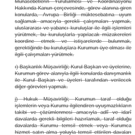
Münasebetlerin Yürütülmesi ve Koordinasyonu
Hakkında Kanun çerçevesinde, görev alanına giren
konularda, Avrupa Birliği müktesebatına uyum
sağlamak amacıyla gerekli çalışmaları yapmak,
uluslararası ve yabancı kuruluşlar ile ilgili işlemleri
yürütmek, bu kuruluşlarla yapılacak müzakereleri
koordine etmek ve istişarelerde bulunmak,
gerektiğinde bu kuruluşlara Kurumun üye olması ile
ilgili çalışmaları yürütmek.
ı) Başkanlık Müşavirliği; Kurul Başkan ve üyelerine,
Kurumun görev alanıyla ilgili konularda danışmanlık
ile Kurul Başkan ve üyeleri tarafından verilecek
diğer görevleri yapmak.
j) Hukuk Müşavirliği; Kurumun taraf olduğu
işlemlerin veya Kurumu ilgilendiren uyuşmazlıkların
takibi ve çözümlenmesi amacıyla adlî ve idarî
davalarda gerekli bilgileri hazırlamak, taraf olduğu
davalarda Kurumu temsil etmek veya Kurumca
hizmet satın alma yoluyla temsil ettirilen davaları