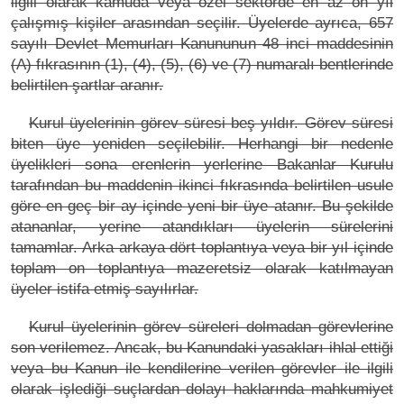
ilgili olarak kamuda veya özel sektörde en az on yıl
çalışmış kişiler arasından seçilir. Üyelerde ayrıca, 657
sayılı Devlet Memurları Kanununun 48 inci maddesinin
(A) fıkrasının (1), (4), (5), (6) ve (7) numaralı bentlerinde
belirtilen şartlar aranır.
Kurul üyelerinin görev süresi beş yıldır. Görev süresi
biten üye yeniden seçilebilir. Herhangi bir nedenle
üyelikleri sona erenlerin yerlerine Bakanlar Kurulu
tarafından bu maddenin ikinci fıkrasında belirtilen usule
göre en geç bir ay içinde yeni bir üye atanır. Bu şekilde
atananlar, yerine atandıkları üyelerin sürelerini
tamamlar. Arka arkaya dört toplantıya veya bir yıl içinde
toplam on toplantıya mazeretsiz olarak katılmayan
üyeler istifa etmiş sayılırlar.
Kurul üyelerinin görev süreleri dolmadan görevlerine
son verilemez. Ancak, bu Kanundaki yasakları ihlal ettiği
veya bu Kanun ile kendilerine verilen görevler ile ilgili
olarak işlediği suçlardan dolayı haklarında mahkumiyet