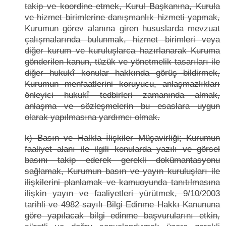
takip ve koordine etmek, Kurul Başkanına, Kurula
ve hizmet birimlerine danışmanlık hizmeti yapmak,
Kurumun görev alanına giren hususlarda mevzuat
çalışmalarında bulunmak, hizmet birimleri veya
diğer kurum ve kuruluşlarca hazırlanarak Kuruma
gönderilen kanun, tüzük ve yönetmelik tasarıları ile
diğer hukukî konular hakkında görüş bildirmek,
Kurumun menfaatlerini koruyucu, anlaşmazlıkları
önleyici hukukî tedbirleri zamanında almak,
anlaşma ve sözleşmelerin bu esaslara uygun
olarak yapılmasına yardımcı olmak.
k) Basın ve Halkla İlişkiler Müşavirliği; Kurumun
faaliyet alanı ile ilgili konularda yazılı ve görsel
basını takip ederek gerekli dokümantasyonu
sağlamak, Kurumun basın ve yayın kuruluşları ile
ilişkilerini planlamak ve kamuoyunda tanıtılmasına
ilişkin yayın ve faaliyetleri yürütmek, 9/10/2003
tarihli ve 4982 sayılı Bilgi Edinme Hakkı Kanununa
göre yapılacak bilgi edinme başvurularını etkin,