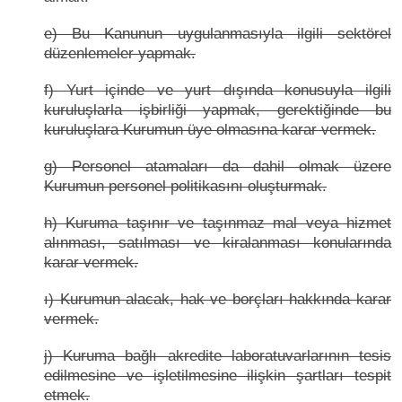
e) Bu Kanunun uygulanmasıyla ilgili sektörel
düzenlemeler yapmak.
f) Yurt içinde ve yurt dışında konusuyla ilgili
kuruluşlarla işbirliği yapmak, gerektiğinde bu
kuruluşlara Kurumun üye olmasına karar vermek.
g) Personel atamaları da dahil olmak üzere
Kurumun personel politikasını oluşturmak.
h) Kuruma taşınır ve taşınmaz mal veya hizmet
alınması, satılması ve kiralanması konularında
karar vermek.
ı) Kurumun alacak, hak ve borçları hakkında karar
vermek.
j) Kuruma bağlı akredite laboratuvarlarının tesis
edilmesine ve işletilmesine ilişkin şartları tespit
etmek.