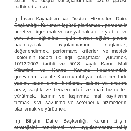
süratli ve doğru sonuçlandırmak üzere gerekli
tedbirleri almak.
l) İnsan Kaynakları ve Destek Hizmetleri Daire
Başkanlığı; Kurumun işgücü planlaması, personelin
ücret ve diğer malî ve sosyal hakları ile yurt içi ve
yurt dışı eğitimine ilişkin olarak eğitim planını
hazırlayarak uygulanmasını sağlamak,
değerlendirmek, performans kriterleri ve meslek
ilkelerinin tespiti ile ilgili çalışmaları yürütmek,
10/12/2003 tarihli ve 5018 sayılı Kamu Malî
Yönetimi ve Kontrol Kanunu kapsamındaki
görevlerin ifası ile Kurumun ihtiyacı olan her türlü
yapım, satın alma, kiralama, bakım ve onarım,
arşiv, sağlık ve benzeri idarî ve malî hizmetleri
yürütmek, taşınır ve taşınmaz mal kayıtlarını
tutmak, sivil savunma ve seferberlik hizmetlerini
plânlamak ve yürütmek.
m) Bilişim Daire Başkanlığı; Kurum bilişim
stratejisini hazırlamak ve uygulanmasını takip