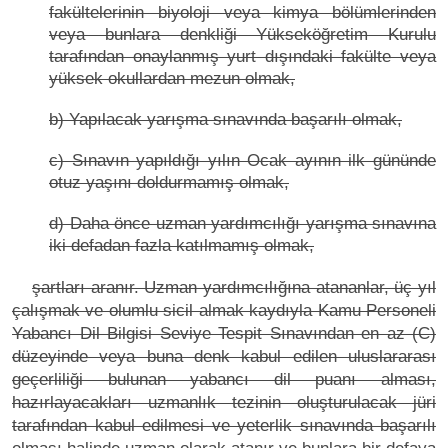
fakültelerinin biyoloji veya kimya bölümlerinden
veya bunlara denkliği Yükseköğretim Kurulu
tarafından onaylanmış yurt dışındaki fakülte veya
yüksek okullardan mezun olmak,
b) Yapılacak yarışma sınavında başarılı olmak,
c) Sınavın yapıldığı yılın Ocak ayının ilk gününde
otuz yaşını doldurmamış olmak,
d) Daha önce uzman yardımcılığı yarışma sınavına
iki defadan fazla katılmamış olmak,
şartları aranır. Uzman yardımcılığına atananlar, üç yıl
çalışmak ve olumlu sicil almak kaydıyla Kamu Personeli
Yabancı Dil Bilgisi Seviye Tespit Sınavından en az (C)
düzeyinde veya buna denk kabul edilen uluslararası
geçerliliği bulunan yabancı dil puanı alması,
hazırlayacakları uzmanlık tezinin oluşturulacak jüri
tarafından kabul edilmesi ve yeterlik sınavında başarılı