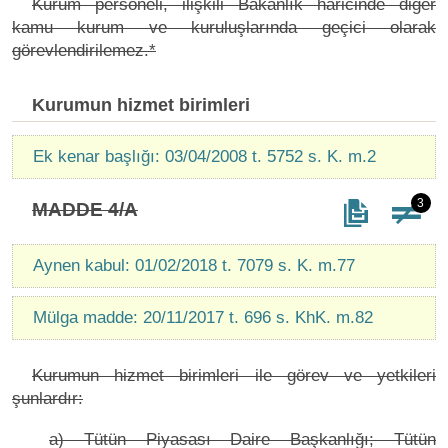
Kurum personeli, ilişkili Bakanlık haricinde diğer
kamu kurum ve kuruluşlarında geçici olarak
görevlendirilemez.*
Kurumun hizmet birimleri
Ek kenar başlığı: 03/04/2008 t. 5752 s. K. m.2
3
MADDE 4/A
Aynen kabul: 01/02/2018 t. 7079 s. K. m.77
Mülga madde: 20/11/2017 t. 696 s. KhK. m.82
Kurumun hizmet birimleri ile görev ve yetkileri
şunlardır:
a) Tütün Piyasası Daire Başkanlığı; Tütün