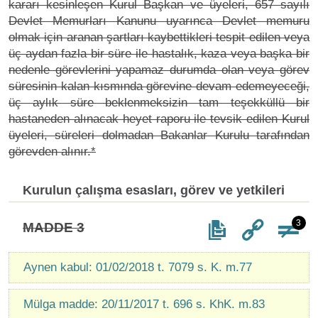
kararı kesinleşen Kurul Başkan ve üyeleri, 657 sayılı
Devlet Memurları Kanunu uyarınca Devlet memuru
olmak için aranan şartları kaybettikleri tespit edilen veya
üç aydan fazla bir süre ile hastalık, kaza veya başka bir
nedenle görevlerini yapamaz durumda olan veya görev
süresinin kalan kısmında görevine devam edemeyeceği,
üç aylık süre beklenmeksizin tam teşekküllü bir
hastaneden alınacak heyet raporu ile tevsik edilen Kurul
üyeleri, süreleri dolmadan Bakanlar Kurulu tarafından
görevden alınır.*
Kurulun çalışma esasları, görev ve yetkileri
3
MADDE 3
Aynen kabul: 01/02/2018 t. 7079 s. K. m.77
Mülga madde: 20/11/2017 t. 696 s. KhK. m.83