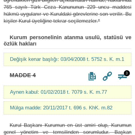
öğrendikleri gizli bilgileri açıklamaları halinde, haklarında
765 sayılı Türk Ceza Kanununun 229 uncu maddesi
hükmü uygulanır ve Kuruldaki görevlerine son verilir. Bu
kişiler Kurul üyeliğine tekrar seçilemezler.*
Kurum personelinin atanma usulü, statüsü ve
özlük hakları
Değişik kenar başlığı: 03/04/2008 t. 5752 s. K. m.1
3
MADDE 4
Aynen kabul: 01/02/2018 t. 7079 s. K. m.77
Mülga madde: 20/11/2017 t. 696 s. KhK. m.82
Kurul Başkanı Kurumun en üst amiri olup, Kurumun
genel yönetim ve temsilinden sorumludur. Başkan