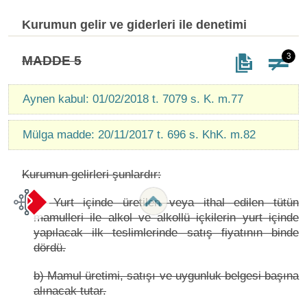
Kurumun gelir ve giderleri ile denetimi
3
MADDE 5
Aynen kabul: 01/02/2018 t. 7079 s. K. m.77
Mülga madde: 20/11/2017 t. 696 s. KhK. m.82
Kurumun gelirleri şunlardır:
a) Yurt içinde üretilen veya ithal edilen tütün
mamulleri ile alkol ve alkollü içkilerin yurt içinde
yapılacak ilk teslimlerinde satış fiyatının binde
dördü.
b) Mamul üretimi, satışı ve uygunluk belgesi başına
alınacak tutar.