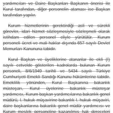
yardımcıları ve Daire Başkanları Başkanın önerisi ile
Kurul tarafından, diğer personelin ataması ise Başkan
tarafından yapılır.
Kurum hizmetlerinin gerektirdiği asli ve sürekli
görevler, idari hizmet sözleşmesiyle sözleşmeli olarak
istihdam edilen personel eliyle yürütülür. Kurum
personeli ücret ve mali haklar dışında 657 sayılı Devlet
Memurları Kanununa tabidir.
Kurul Başkan ve üyeliklerine atananlar ile ekli (I)
sayılı cetvelde gösterilen kadrolarda bulunan Kurum
personeli, 8/6/1949 tarihli ve 5434 sayılı Türkiye
Cumhuriyeti Emekli Sandığı Kanunu hükümlerine tabidir.
Emeklilik yönünden, Kurul Başkanına bakanlık
müsteşarı, Kurul üyelerine bakanlık müsteşar
yardımcısı, Kurum başkan yardımcılarına bakanlık genel
müdürü, I. hukuk müşavirine bakanlık I. hukuk müşaviri,
daire başkanlarına bakanlık genel müdür yardımcısı ve
Kurum meslek personeline kazanılmış hak dereceleri