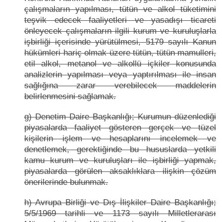
çalışmaların yapılması, tütün ve alkol tüketimini
teşvik edecek faaliyetleri ve yasadışı ticareti
önleyecek çalışmaların ilgili kurum ve kuruluşlarla
işbirliği içerisinde yürütülmesi, 5179 sayılı Kanun
hükümleri hariç olmak üzere tütün, tütün mamulleri,
etil alkol, metanol ve alkollü içkiler konusunda
analizlerin yapılması veya yaptırılması ile insan
sağlığına zarar verebilecek maddelerin
belirlenmesini sağlamak.
g) Denetim Daire Başkanlığı; Kurumun düzenlediği
piyasalarda faaliyet gösteren gerçek ve tüzel
kişilerin işlem ve hesaplarını incelemek ve
denetlemek, gerektiğinde bu hususlarda yetkili
kamu kurum ve kuruluşları ile işbirliği yapmak,
piyasalarda görülen aksaklıklara ilişkin çözüm
önerilerinde bulunmak.
h) Avrupa Birliği ve Dış İlişkiler Daire Başkanlığı;
5/5/1969 tarihli ve 1173 sayılı Milletlerarası