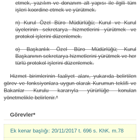
etmek, yazılım ve donanım alt yapısı ile ilgili tüm
işleri koordine etmek ve yürütmek.
n) Kurul Özel Büro Müdürlüğü; Kurul ve Kurul
üyelerinin sekretarya hizmetlerini yürütmek ve
protokol işlerini düzenlemek.
o) Başkanlık Özel Büro Müdürlüğü; Kurul
Başkanının sekretarya hizmetlerini yürütmek ve her
türlü protokol işlerini düzenlemek.
Hizmet birimlerinin faaliyet alanı, yukarıda belirtilen
görev ve fonksiyonlara uygun olarak Kurumun teklifi ve
Bakanlar Kurulu kararıyla yürürlüğe konulan
yönetmelikle belirlenir.*
Görevler*
Ek kenar başlığı: 20/11/2017 t. 696 s. KhK. m.78