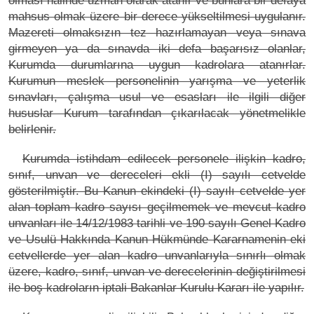
olması halinde uzman olarak atanır ve bunlara bir defaya
mahsus olmak üzere bir derece yükseltilmesi uygulanır.
Mazereti olmaksızın tez hazırlamayan veya sınava
girmeyen ya da sınavda iki defa başarısız olanlar,
Kurumda durumlarına uygun kadrolara atanırlar.
Kurumun meslek personelinin yarışma ve yeterlik
sınavları, çalışma usul ve esasları ile ilgili diğer
hususlar Kurum tarafından çıkarılacak yönetmelikle
belirlenir.
Kurumda istihdam edilecek personele ilişkin kadro,
sınıf, unvan ve dereceleri ekli (I) sayılı cetvelde
gösterilmiştir. Bu Kanun ekindeki (I) sayılı cetvelde yer
alan toplam kadro sayısı geçilmemek ve mevcut kadro
unvanları ile 14/12/1983 tarihli ve 190 sayılı Genel Kadro
ve Usulü Hakkında Kanun Hükmünde Kararnamenin eki
cetvellerde yer alan kadro unvanlarıyla sınırlı olmak
üzere, kadro, sınıf, unvan ve derecelerinin değiştirilmesi
ile boş kadroların iptali Bakanlar Kurulu Kararı ile yapılır.