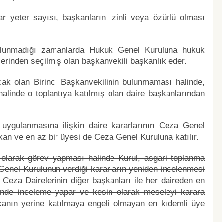
 yeter sayısı, başkanların izinli veya özürlü olması
bulunmadığı zamanlarda Hukuk Genel Kuruluna hukuk
erinden seçilmiş olan başkanvekili başkanlık eder.
acak olan Birinci Başkanvekilinin bulunmaması halinde,
alinde o toplantıya katılmış olan daire başkanlarından
uygulanmasına ilişkin daire kararlarının Ceza Genel
şkan ve en az bir üyesi de Ceza Genel Kuruluna katılır.
larak görev yapması halinde Kurul, asgari toplanma
 Genel Kurulunun verdiği kararların yeniden incelenmesi
 Ceza Dairelerinin diğer başkanları ile her daireden en
rinde inceleme yapar ve kesin olarak meseleyi karara
kanın yerine katılmaya engeli olmayan en kıdemli üye