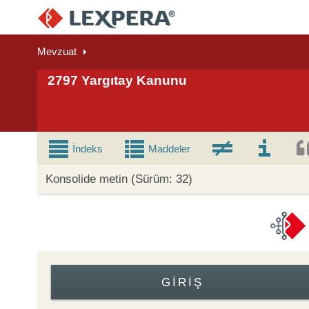
Mevzuat
2797 Yargıtay Kanunu
İndeks
Maddeler
Konsolide metin (Sürüm: 32)
GIRIŞ