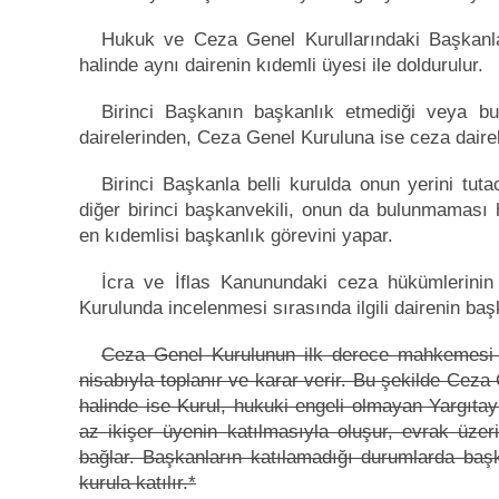
Hukuk ve Ceza Genel Kurullarındaki Başkanlar
halinde aynı dairenin kıdemli üyesi ile doldurulur.
Birinci Başkanın başkanlık etmediği veya 
dairelerinden, Ceza Genel Kuruluna ise ceza dairel
Birinci Başkanla belli kurulda onun yerini tut
diğer birinci başkanvekili, onun da bulunmaması h
en kıdemlisi başkanlık görevini yapar.
İcra ve İflas Kanunundaki ceza hükümlerinin 
Kurulunda incelenmesi sırasında ilgili dairenin ba
Ceza Genel Kurulunun ilk derece mahkemesi o
nisabıyla toplanır ve karar verir. Bu şekilde Ceza
halinde ise Kurul, hukuki engeli olmayan Yargıtay
az ikişer üyenin katılmasıyla oluşur, evrak üze
bağlar. Başkanların katılamadığı durumlarda baş
kurula katılır.*