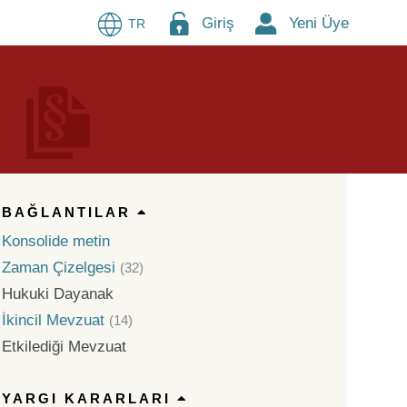
Giriş
Yeni Üye
TR
BAĞLANTILAR
Konsolide metin
Zaman Çizelgesi
(32)
Hukuki Dayanak
İkincil Mevzuat
(14)
Etkilediği Mevzuat
YARGI KARARLARI