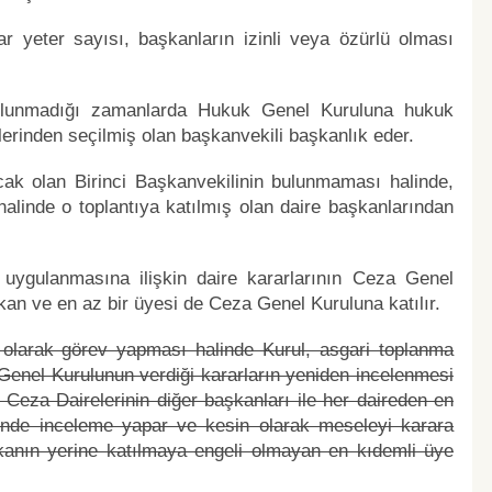
 yeter sayısı, başkanların izinli veya özürlü olması
bulunmadığı zamanlarda Hukuk Genel Kuruluna hukuk
erinden seçilmiş olan başkanvekili başkanlık eder.
acak olan Birinci Başkanvekilinin bulunmaması halinde,
alinde o toplantıya katılmış olan daire başkanlarından
uygulanmasına ilişkin daire kararlarının Ceza Genel
şkan ve en az bir üyesi de Ceza Genel Kuruluna katılır.
larak görev yapması halinde Kurul, asgari toplanma
 Genel Kurulunun verdiği kararların yeniden incelenmesi
 Ceza Dairelerinin diğer başkanları ile her daireden en
rinde inceleme yapar ve kesin olarak meseleyi karara
kanın yerine katılmaya engeli olmayan en kıdemli üye