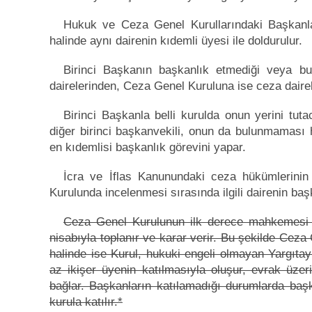
Hukuk ve Ceza Genel Kurullarındaki Başkanlar
halinde aynı dairenin kıdemli üyesi ile doldurulur.
Birinci Başkanın başkanlık etmediği veya 
dairelerinden, Ceza Genel Kuruluna ise ceza dairel
Birinci Başkanla belli kurulda onun yerini tut
diğer birinci başkanvekili, onun da bulunmaması h
en kıdemlisi başkanlık görevini yapar.
İcra ve İflas Kanunundaki ceza hükümlerinin 
Kurulunda incelenmesi sırasında ilgili dairenin ba
Ceza Genel Kurulunun ilk derece mahkemesi o
nisabıyla toplanır ve karar verir. Bu şekilde Ceza
halinde ise Kurul, hukuki engeli olmayan Yargıtay
az ikişer üyenin katılmasıyla oluşur, evrak üze
bağlar. Başkanların katılamadığı durumlarda baş
kurula katılır.*