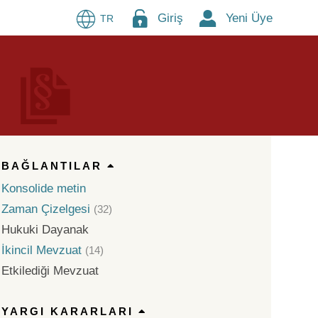
Giriş
Yeni Üye
TR
BAĞLANTILAR
Konsolide metin
Zaman Çizelgesi
(32)
Hukuki Dayanak
İkincil Mevzuat
(14)
Etkilediği Mevzuat
YARGI KARARLARI