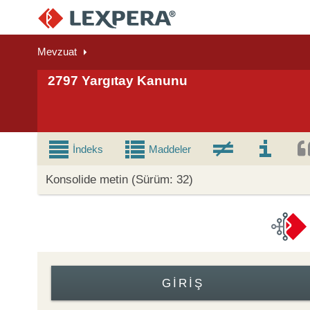
Mevzuat
2797 Yargıtay Kanunu
İndeks
Maddeler
Konsolide metin (Sürüm: 32)
GIRIŞ