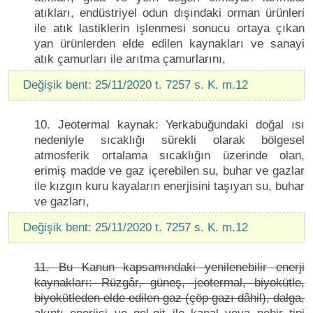
atıkları, endüstriyel odun dışındaki orman ürünleri
ile atık lastiklerin işlenmesi sonucu ortaya çıkan
yan ürünlerden elde edilen kaynakları ve sanayi
atık çamurları ile arıtma çamurlarını,
Değişik bent: 25/11/2020 t. 7257 s. K. m.12
10. Jeotermal kaynak: Yerkabuğundaki doğal ısı
nedeniyle sıcaklığı sürekli olarak bölgesel
atmosferik ortalama sıcaklığın üzerinde olan,
erimiş madde ve gaz içerebilen su, buhar ve gazlar
ile kızgın kuru kayaların enerjisini taşıyan su, buhar
ve gazları,
Değişik bent: 25/11/2020 t. 7257 s. K. m.12
11. Bu Kanun kapsamındaki yenilenebilir enerji
kaynakları: Rüzgâr, güneş, jeotermal, biyokütle,
biyokütleden elde edilen gaz (çöp gazı dâhil), dalga,