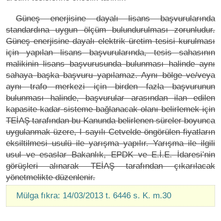
Güneş enerjisine dayalı lisans başvurularında
standardına uygun ölçüm bulundurulması zorunludur.
Güneş enerjisine dayalı elektrik üretim tesisi kurulması
için yapılan lisans başvurularında, tesis sahasının
malikinin lisans başvurusunda bulunması halinde aynı
sahaya başka başvuru yapılamaz. Aynı bölge ve/veya
aynı trafo merkezi için birden fazla başvurunun
bulunması halinde, başvurular arasından ilan edilen
kapasite kadar sisteme bağlanacak olanı belirlemek için
TEİAŞ tarafından bu Kanunda belirlenen süreler boyunca
uygulanmak üzere, I sayılı Cetvelde öngörülen fiyatların
eksiltilmesi usulü ile yarışma yapılır. Yarışma ile ilgili
usul ve esaslar Bakanlık, EPDK ve E.İ.E. İdaresi’nin
görüşleri alınarak TEİAŞ tarafından çıkarılacak
yönetmelikte düzenlenir.
Mülga fıkra: 14/03/2013 t. 6446 s. K. m.30