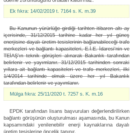
ödeme zorunluluğunu ortadan kaldırmaz.
Ek fıkra: 14/02/2019 t. 7164 s. K. m.39
Bu Kanunun yürürlüğe girdiği tarihten itibaren altı ay
içerisinde, 31/12/2015 tarihine kadar her yıl güneş
enerjisine dayalı üretim tesislerinin bağlanabileceği trafo
merkezleri ve bağlantı kapasiteleri, E.İ.E. İdaresi’nin ve
TEİAŞ’ın teknik görüşleri alınarak Bakanlık tarafından
belirlenir ve yayımlanır. 31/12/2015 tarihinden sonraki
yıllara ait bağlantı kapasiteleri ve trafo merkezleri, ilki
1/4/2014 tarihinde olmak üzere her yıl Bakanlık
tarafından belirlenir ve yayımlanır.
Mülga fıkra: 25/11/2020 t. 7257 s. K. m.16
EPDK tarafından lisans başvuruları değerlendirilirken
bağlantı görüşünün oluşturulması aşamasında, bu Kanun
kapsamındaki yenilenebilir enerji kaynaklarına dayalı
üretim tesislerine öncelik tanınır.