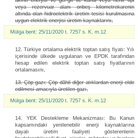
akıntı enerjisi ve gel-git ile kanal veya nehir tipi
veya rezervuar alanı onbeş kilometrekarenin
altında olan hidroelektrik üretim tesisi kurulmasına
uygun elektrik enerjisi üretim kaynaklarını,
Mülga bent: 25/11/2020 t. 7257 s. K. m.12
12. Türkiye ortalama elektrik toptan satış fiyatı: Yılı
içerisinde ülkede uygulanan ve EPDK tarafından
hesap edilen elektrik toptan satış fiyatlarının
ortalamasını,
13. Çöp gazı: Çöp dâhil diğer atıklardan enerji elde
edilmesi amacıyla üretilen gazı,
Mülga bent: 25/11/2020 t. 7257 s. K. m.12
14. YEK Destekleme Mekanizması: Bu Kanun
kapsamındaki yenilenebilir enerji kaynaklarına
dayalı üretim faaliyeti gösterenlerin