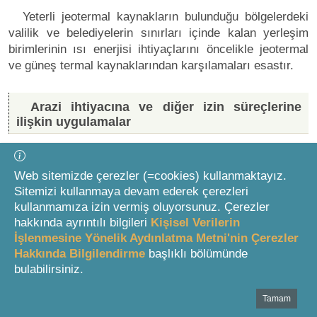
Yeterli jeotermal kaynakların bulunduğu bölgelerdeki
valilik ve belediyelerin sınırları içinde kalan yerleşim
birimlerinin ısı enerjisi ihtiyaçlarını öncelikle jeotermal
ve güneş termal kaynaklarından karşılamaları esastır.
Arazi ihtiyacına ve diğer izin süreçlerine
ilişkin uygulamalar
Değişik kenar başlığı: 19/07/2025 t. 7554 s. K. m.15
Web sitemizde çerezler (=cookies) kullanmaktayız.
Sitemizi kullanmaya devam ederek çerezleri
5
MADDE 8
kullanmamıza izin vermiş oluyorsunuz. Çerezler
hakkında ayrıntılı bilgileri
Kişisel Verilerin
Değişik madde: 09/07/2008 t. 5784 s. K. m.23
İşlenmesine Yönelik Aydınlatma Metni'nin Çerezler
Hakkında Bilgilendirme
başlıklı bölümünde
bulabilirsiniz.
Orman vasıflı olan veya Hazinenin özel mülkiyetinde
ya da Devletin hüküm ve tasarrufu altında bulunan
Tamam
Bottom Search Toolbar Highlight Text
taşınmazlardan bu Kanun kapsamındaki yenilenebilir