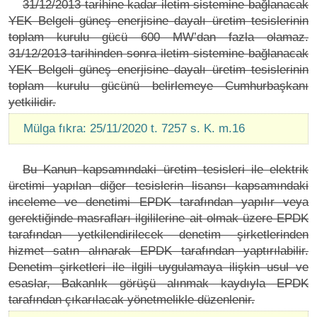
31/12/2013 tarihine kadar iletim sistemine bağlanacak
YEK Belgeli güneş enerjisine dayalı üretim tesislerinin
toplam kurulu gücü 600 MW’dan fazla olamaz.
31/12/2013 tarihinden sonra iletim sistemine bağlanacak
YEK Belgeli güneş enerjisine dayalı üretim tesislerinin
toplam kurulu gücünü belirlemeye Cumhurbaşkanı
yetkilidir.
Mülga fıkra: 25/11/2020 t. 7257 s. K. m.16
Bu Kanun kapsamındaki üretim tesisleri ile elektrik
üretimi yapılan diğer tesislerin lisansı kapsamındaki
inceleme ve denetimi EPDK tarafından yapılır veya
gerektiğinde masrafları ilgililerine ait olmak üzere EPDK
tarafından yetkilendirilecek denetim şirketlerinden
hizmet satın alınarak EPDK tarafından yaptırılabilir.
Denetim şirketleri ile ilgili uygulamaya ilişkin usul ve
esaslar, Bakanlık görüşü alınmak kaydıyla EPDK
tarafından çıkarılacak yönetmelikle düzenlenir.