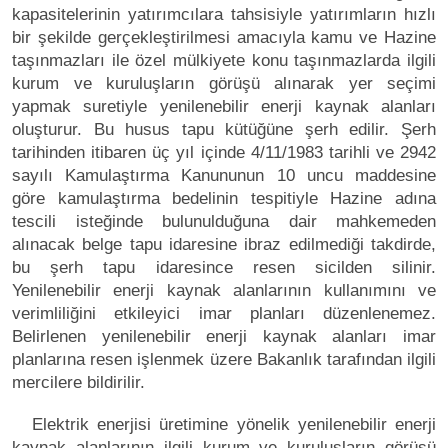
kapasitelerinin yatırımcılara tahsisiyle yatırımların hızlı
bir şekilde gerçekleştirilmesi amacıyla kamu ve Hazine
taşınmazları ile özel mülkiyete konu taşınmazlarda ilgili
kurum ve kuruluşların görüşü alınarak yer seçimi
yapmak suretiyle yenilenebilir enerji kaynak alanları
oluşturur. Bu husus tapu kütüğüne şerh edilir. Şerh
tarihinden itibaren üç yıl içinde 4/11/1983 tarihli ve 2942
sayılı Kamulaştırma Kanununun 10 uncu maddesine
göre kamulaştırma bedelinin tespitiyle Hazine adına
tescili isteğinde bulunulduğuna dair mahkemeden
alınacak belge tapu idaresine ibraz edilmediği takdirde,
bu şerh tapu idaresince resen sicilden silinir.
Yenilenebilir enerji kaynak alanlarının kullanımını ve
verimliliğini etkileyici imar planları düzenlenemez.
Belirlenen yenilenebilir enerji kaynak alanları imar
planlarına resen işlenmek üzere Bakanlık tarafından ilgili
mercilere bildirilir.
Elektrik enerjisi üretimine yönelik yenilenebilir enerji
kaynak alanlarının ilgili kurum ve kuruluşların görüşü