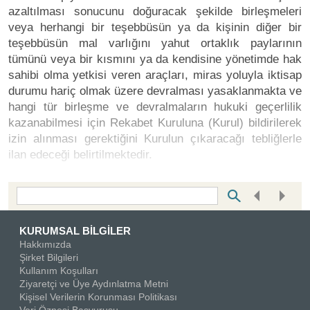
azaltılması sonucunu doğuracak şekilde birleşmeleri
veya herhangi bir teşebbüsün ya da kişinin diğer bir
teşebbüsün mal varlığını yahut ortaklık paylarının
tümünü veya bir kısmını ya da kendisine yönetimde hak
sahibi olma yetkisi veren araçları, miras yoluyla iktisap
durumu hariç olmak üzere devralması yasaklanmakta ve
hangi tür birleşme ve devralmaların hukuki geçerlilik
kazanabilmesi için Rekabet Kuruluna (Kurul) bildirilerek
izin alınması gerektiğini Kurulun çıkaracağı tebliğlerle
ilan edeceği belirtilmektedir.
Bottom Search Toolbar Highlight Text
KURUMSAL BİLGİLER
Hakkımızda
Şirket Bilgileri
Kullanım Koşulları
Ziyaretçi ve Üye Aydınlatma Metni
Kişisel Verilerin Korunması Politikası