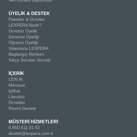
Veri Öznesi Başvurusu
ÜYELİK & DESTEK
Paketler & Ücretler
LEXPERA Nedir?
Ücretsiz Üyelik
Deneme Üyeliği
Öğrenci Üyeliği
Videolarla LEXPERA
Başlangıç Rehberi
Sıkça Sorulan Sorular
İÇERİK
LEXI AI
Mevzuat
İçtihat
Literatür
Örnekler
Resmi Gazete
MÜSTERİ HİZMETLERİ
0 850 811 01 51
destek@lexpera.com.tr