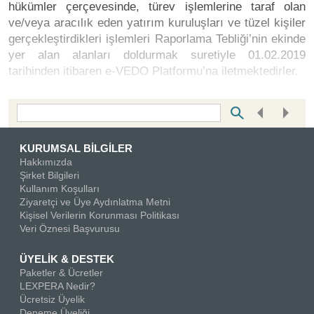
hükümler çerçevesinde, türev işlemlerine taraf olan
ve/veya aracılık eden yatırım kuruluşları ve tüzel kişiler
gerçekleştirdikleri işlemleri Raporlama Tebliği’nin ekinde
yer alan alanları doldurmak suretiyle 01.02.2019
tarihinden itibaren e-VEDO Platformu’na iletmektedirler.
Bottom Search Toolbar Highlight Text
KURUMSAL BİLGİLER
Hakkımızda
Şirket Bilgileri
Kullanım Koşulları
Ziyaretçi ve Üye Aydınlatma Metni
Kişisel Verilerin Korunması Politikası
Veri Öznesi Başvurusu
ÜYELİK & DESTEK
Paketler & Ücretler
LEXPERA Nedir?
Ücretsiz Üyelik
Deneme Üyeliği