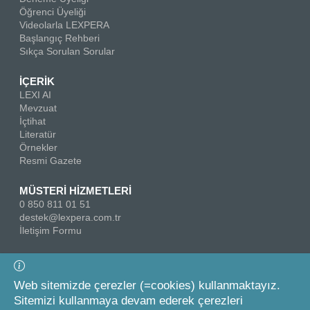
Öğrenci Üyeliği
Videolarla LEXPERA
Başlangıç Rehberi
Sıkça Sorulan Sorular
İÇERİK
LEXI AI
Mevzuat
İçtihat
Literatür
Örnekler
Resmi Gazete
MÜSTERİ HİZMETLERİ
0 850 811 01 51
destek@lexpera.com.tr
İletişim Formu
Bizi Takip Edin
Web sitemizde çerezler (=cookies) kullanmaktayız.
Sitemizi kullanmaya devam ederek çerezleri