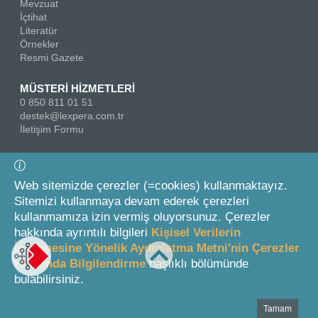
Mevzuat
İçtihat
Literatür
Örnekler
Resmi Gazete
MÜSTERİ HİZMETLERİ
0 850 811 01 51
destek@lexpera.com.tr
İletişim Formu
Bizi Takip Edin
Web sitemizde çerezler (=cookies) kullanmaktayız.
Sitemizi kullanmaya devam ederek çerezleri
kullanmamıza izin vermiş oluyorsunuz. Çerezler
hakkında ayrıntılı bilgileri
Kişisel Verilerin
İşlenmesine Yönelik Aydınlatma Metni'nin Çerezler
Hakkında Bilgilendirme
başlıklı bölümünde
© 2026 On İki Levha Yayıncılık A.Ş.
bulabilirsiniz.
Tamam