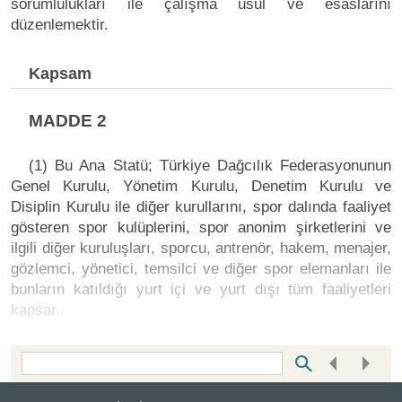
sorumlulukları ile çalışma usul ve esaslarını
düzenlemektir.
Kapsam
MADDE 2
(1) Bu Ana Statü; Türkiye Dağcılık Federasyonunun
Genel Kurulu, Yönetim Kurulu, Denetim Kurulu ve
Disiplin Kurulu ile diğer kurullarını, spor dalında faaliyet
gösteren spor kulüplerini, spor anonim şirketlerini ve
ilgili diğer kuruluşları, sporcu, antrenör, hakem, menajer,
gözlemci, yönetici, temsilci ve diğer spor elemanları ile
bunların katıldığı yurt içi ve yurt dışı tüm faaliyetleri
kapsar.
Bottom Search Toolbar Highlight Text