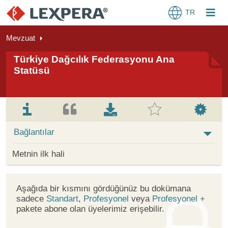
TR
Mevzuat
Türkiye Dağcılık Federasyonu Ana
Statüsü
Bağlantılar
Metnin ilk hali
Aşağıda bir kısmını gördüğünüz bu dokümana
sadece
Standart
,
Profesyonel
veya
Profesyonel +
pakete abone olan üyelerimiz erişebilir.