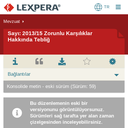
TR
Mevzuat
Sayı: 2013/15 Zorunlu Karşılıklar
Hakkında Tebliğ
Bağlantılar
Konsolide metin - eski sürüm (Sürüm: 59)
Bu düzenlemenin eski bir
versiyonunu görüntülüyorsunuz.
Sürümleri sağ tarafta yer alan zaman
çizelgesinden inceleyebilirsiniz.