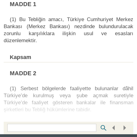
MADDE 1
(1) Bu Tebliğin amacı, Türkiye Cumhuriyet Merkez
Bankası (Merkez Bankası) nezdinde bulundurulacak
zorunlu karşılıklara ilişkin usul ve esasları
düzenlemektir.
Kapsam
MADDE 2
(1) Serbest bölgelerde faaliyette bulunanlar dâhil
Türkiye’de kurulmuş veya şube açmak suretiyle
Türkiye’de faaliyet gösteren bankalar ile finansman
şirketleri bu Tebliğ hükümlerine tabidir.
Bottom Search Toolbar Highlight Text