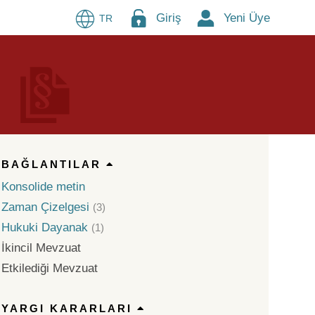
Giriş
Yeni Üye
TR
BAĞLANTILAR
Konsolide metin
Zaman Çizelgesi
(3)
Hukuki Dayanak
(1)
İkincil Mevzuat
Etkilediği Mevzuat
YARGI KARARLARI