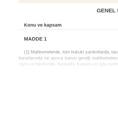
GENEL
Konu ve kapsam
MADDE 1
(1) Mahkemelerde, tüm hukuki yardımlarda, tara
kararlarında ve ayrıca kanun gereği mahkemelerce
tayin ve takdirinde, Avukatlık Kanunu ve işbu tarif