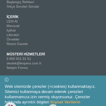
Başlangıç Rehberi
Sıkça Sorulan Sorular
İÇERİK
LEXI AI
Mevzuat
İçtihat
Literatür
Örnekler
Resmi Gazete
MÜSTERİ HİZMETLERİ
0 850 811 01 51
destek@lexpera.com.tr
İletişim Formu
Bizi Takip Edin
Web sitemizde çerezler (=cookies) kullanmaktayız.
Sitemizi kullanmaya devam ederek çerezleri
kullanmamıza izin vermiş oluyorsunuz. Çerezler
hakkında ayrıntılı bilgileri
Kişisel Verilerin