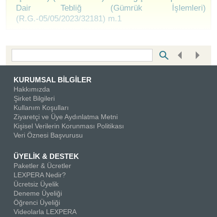
Dair Tebliğ (Gümrük İşlemleri)
(R.G.-05/05/2023/32181) m.1
Bottom Search Toolbar Highlight Text
KURUMSAL BİLGİLER
Hakkımızda
Şirket Bilgileri
Kullanım Koşulları
Ziyaretçi ve Üye Aydınlatma Metni
Kişisel Verilerin Korunması Politikası
Veri Öznesi Başvurusu
ÜYELİK & DESTEK
Paketler & Ücretler
LEXPERA Nedir?
Ücretsiz Üyelik
Deneme Üyeliği
Öğrenci Üyeliği
Videolarla LEXPERA