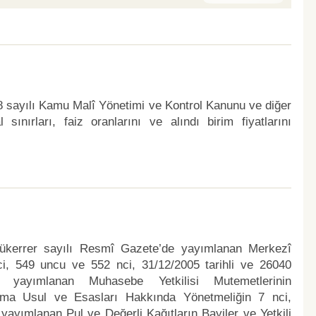
18 sayılı Kamu Malî Yönetimi ve Kontrol Kanunu ve diğer
nırları, faiz oranlarını ve alındı birim fiyatlarını
mükerrer sayılı Resmî Gazete’de yayımlanan Merkezî
i, 549 uncu ve 552 nci, 31/12/2005 tarihli ve 26040
yayımlanan Muhasebe Yetkilisi Mutemetlerinin
lışma Usul ve Esasları Hakkında Yönetmeliğin 7 nci,
yayımlanan Pul ve Değerli Kağıtların Bayiler ve Yetkili