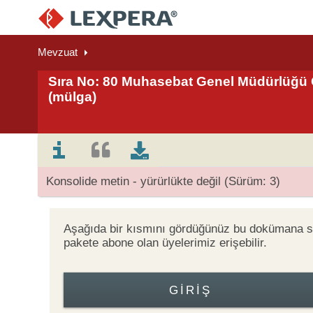
Mevzuat
Sıra No: 80 Muhasebat Genel Müdürlüğü Ge
(mülga)
Konsolide metin - yürürlükte değil (Sürüm: 3)
Aşağıda bir kısmını gördüğünüz bu dokümana
pakete abone olan üyelerimiz erişebilir.
GIRIŞ