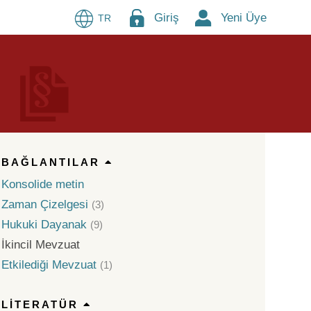
Giriş
Yeni Üye
TR
BAĞLANTILAR
Konsolide metin
Zaman Çizelgesi
(3)
Hukuki Dayanak
(9)
İkincil Mevzuat
Etkilediği Mevzuat
(1)
LITERATÜR