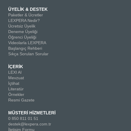
ÜYELİK & DESTEK
Paketler & Ücretler
LEXPERA Nedir?
Ücretsiz Üyelik
Deneme Üyeliği
Öğrenci Üyeliği
Videolarla LEXPERA
Başlangıç Rehberi
Sıkça Sorulan Sorular
İÇERİK
LEXI AI
Mevzuat
İçtihat
Literatür
Örnekler
Resmi Gazete
MÜSTERİ HİZMETLERİ
0 850 811 01 51
destek@lexpera.com.tr
İletişim Formu