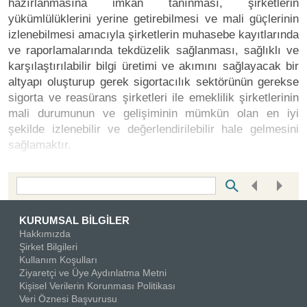
hazırlanmasına imkan tanınması, şirketlerin
yükümlülüklerini yerine getirebilmesi ve mali güçlerinin
izlenebilmesi amacıyla şirketlerin muhasebe kayıtlarında
ve raporlamalarında tekdüzelik sağlanması, sağlıklı ve
karşılaştırılabilir bilgi üretimi ve akımını sağlayacak bir
altyapı oluşturup gerek sigortacılık sektörünün gerekse
sigorta ve reasürans şirketleri ile emeklilik şirketlerinin
mali durumunun ve gelişiminin mümkün olan en iyi
şekilde izlenebilir ve değerlendirilebilir hale gelmesini
sağlamaktır.
Bottom Search Toolbar Highlight Text
KURUMSAL BİLGİLER
Hakkımızda
Şirket Bilgileri
Kullanım Koşulları
Ziyaretçi ve Üye Aydınlatma Metni
Kişisel Verilerin Korunması Politikası
Veri Öznesi Başvurusu