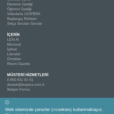
Deneme Üyeliği
Öğrenci Üyeliği
Videolarla LEXPERA
Başlangıç Rehberi
Sıkça Sorulan Sorular
İÇERİK
LEXI AI
Mevzuat
İçtihat
Literatür
Örnekler
Resmi Gazete
MÜSTERİ HİZMETLERİ
0 850 811 01 51
destek@lexpera.com.tr
İletişim Formu
Bizi Takip Edin
Web sitemizde çerezler (=cookies) kullanmaktayız.