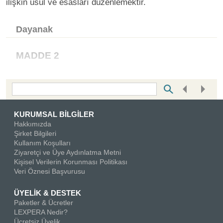
ilişkin usul ve esasları düzenlemektir.
Dayanak
MADDE 2
Bottom Search Toolbar Highlight Text
KURUMSAL BİLGİLER
Hakkımızda
Şirket Bilgileri
Kullanım Koşulları
Ziyaretçi ve Üye Aydınlatma Metni
Kişisel Verilerin Korunması Politikası
Veri Öznesi Başvurusu
ÜYELİK & DESTEK
Paketler & Ücretler
LEXPERA Nedir?
Ücretsiz Üyelik