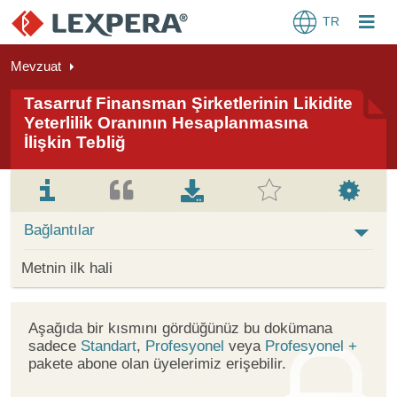
TR
Mevzuat
Tasarruf Finansman Şirketlerinin Likidite
Yeterlilik Oranının Hesaplanmasına
İlişkin Tebliğ
Bağlantılar
Metnin ilk hali
Aşağıda bir kısmını gördüğünüz bu dokümana
sadece
Standart
,
Profesyonel
veya
Profesyonel +
pakete abone olan üyelerimiz erişebilir.