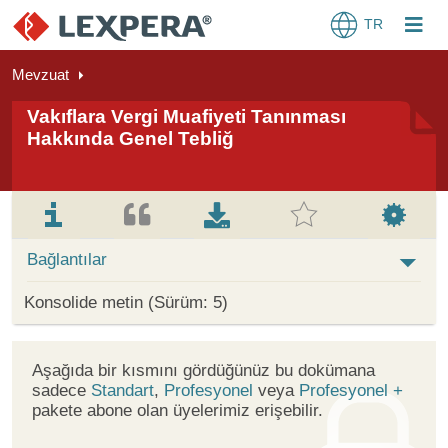
TR
Mevzuat
Vakıflara Vergi Muafiyeti Tanınması
Hakkında Genel Tebliğ
Bağlantılar
Konsolide metin (Sürüm: 5)
Aşağıda bir kısmını gördüğünüz bu dokümana
sadece
Standart
,
Profesyonel
veya
Profesyonel +
pakete abone olan üyelerimiz erişebilir.