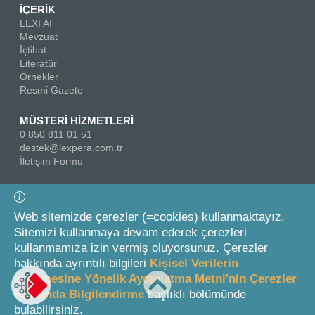
İÇERİK
LEXI AI
Mevzuat
İçtihat
Literatür
Örnekler
Resmi Gazete
MÜSTERİ HİZMETLERİ
0 850 811 01 51
destek@lexpera.com.tr
İletişim Formu
Bizi Takip Edin
Web sitemizde çerezler (=cookies) kullanmaktayız.
Sitemizi kullanmaya devam ederek çerezleri
kullanmamıza izin vermiş oluyorsunuz. Çerezler
hakkında ayrıntılı bilgileri
Kişisel Verilerin
İşlenmesine Yönelik Aydınlatma Metni'nin Çerezler
Hakkında Bilgilendirme
başlıklı bölümünde
© 2026 On İki Levha Yayıncılık A.Ş.
bulabilirsiniz.