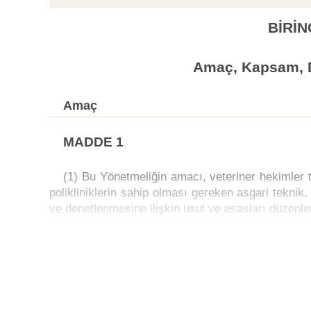
BİRİN
Amaç, Kapsam, 
Amaç
MADDE 1
(1) Bu Yönetmeliğin amacı, veteriner hekimler
polikliniklerin sahip olması gereken asgari teknik, 
ve denetlenmesine ilişkin usul ve esasları düzenle