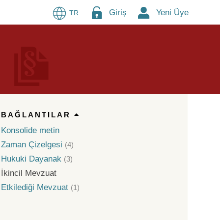
Giriş
Yeni Üye
TR
BAĞLANTILAR
Konsolide metin
Zaman Çizelgesi
(4)
Hukuki Dayanak
(3)
İkincil Mevzuat
Etkilediği Mevzuat
(1)