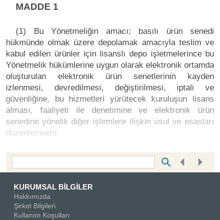
MADDE 1
(1) Bu Yönetmeliğin amacı; basılı ürün senedi
hükmünde olmak üzere depolamak amacıyla teslim ve
kabul edilen ürünler için lisanslı depo işletmelerince bu
Yönetmelik hükümlerine uygun olarak elektronik ortamda
oluşturulan elektronik ürün senetlerinin kayden
izlenmesi, devredilmesi, değiştirilmesi, iptali ve
güvenliğine, bu hizmetleri yürütecek kuruluşun lisans
alması, faaliyeti ile denetimine ve elektronik ürün
senedine yönelik diğer işlemlere ilişkin usul ve esasları
düzenlemektir.
Bottom Search Toolbar Highlight Text
KURUMSAL BİLGİLER
Hakkımızda
Şirket Bilgileri
Kullanım Koşulları