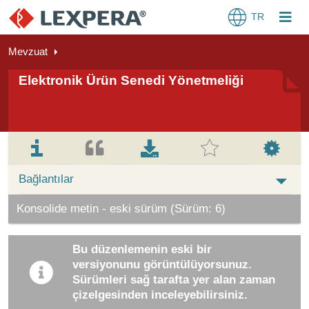
TR
Mevzuat
Elektronik Ürün Senedi Yönetmeliği
Bağlantılar
Konsolide metin - eski sürüm (Sürüm: 6)
Bu düzenlemenin eski bir
versiyonunu görüntülüyorsunuz.
Sürümleri sağ tarafta yer alan zaman
çizelgesinden inceleyebilirsiniz.