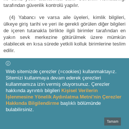
tarafından güvenlik kontrolü yapılır.
(4) Yabancı ve varsa aile üyeleri, kimlik bilgileri,
ülkeye giriş tarihi ve yeri ile gerekli görülen diğer bilgileri
de içeren tutanakla birlikte ilgili birimler tarafından en
yakın sevk merkezine götürülmek üzere mümkün
olabilecek en kısa sürede yetkili kolluk birimlerine teslim
edilir.
(5) Yabancılardan ülkemize şahsi taşıtlarıyla giriş
yapmak isteyenler, Ticaret Bakanlığınca belirlenecek
Web sitemizde çerezler (=cookies) kullanmaktayız.
usul ve esaslara göre giriş yapar.
Sitemizi kullanmaya devam ederek çerezleri
kullanmamıza izin vermiş oluyorsunuz. Çerezler
Değişik fıkra: Geçici Koruma Yönetmeliğinde
hakkında ayrıntılı bilgileri
Kişisel Verilerin
Değişiklik Yapılmasına Dair Yönetmelik
İşlenmesine Yönelik Aydınlatma Metni'nin Çerezler
(R.G.-25/12/2019/30989) m.10
Hakkında Bilgilendirme
başlıklı bölümünde
bulabilirsiniz.
(6) Sınır kapısı dışından gelen yabancıların
Tamam
Bottom Search Toolbar Highlight Text
beraberinde getirebilecekleri eşyaların kaçakçılığa konu