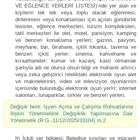
VE EĞLENCE YERLERİ LİSTESİ)’nde yer alan ve
kişilerin tek tek veya toplu olarak eğlenmesi,
dinlenmesi veya konaklaması için açılan günübirlik
tesisler, eğlence merkezleri, turizm kompleksleri,
tatil merkezleri ile otel, motel, pansiyon, kamping
ve benzeri konaklama yerleri; gazino, pavyon,
meyhane, bar, birahane, içkili lokanta, taverna ve
benzeri içkili yerler; sinema, kahvehane ve
kıraathaneler; kumar ve kazanç kastı olmamak
şartıyla adı ne olursa olsun bilgi ve maharet artırıcı
veya zeka geliştirici nitelikteki elektronik oyun alet
ve makinelerinin, video ve televizyon oyunlarının
içerisinde bulunduğu elektronik oyun yerlri; internet
salonları, lunaparklar, sirkler ve benzeri yerleri,
Değişik bent: İşyeri Açma ve Çalışma Ruhsatlarına
İlişkin Yönetmelikte Değişiklik Yapılmasına Dair
Yönetmelik (R.G.-11/12/2025/33104) m.2
h) İçkili yer bölgesi: Belediye sınırları ve mücavir