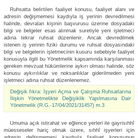
Ruhsatta belirtilen faaliyet konusu, faaliyet alanı ve
adresin değişmemesi kaydıyla iş yerinin devredilmesi
halinde, devralan kişinin başvurusu üzerine dosyadaki
bilgi ve belgeler esas alınmak suretiyle yeni işletmeci
adına tekrar ruhsat düzenlenir. Ancak devredilmek
istenen iş yerinin fiziki durumu ve ruhsat dosyasındaki
bilgi ve belgelerin işletmecinin kusuru sebebiyle faaliyet
konusuyla ilgili bu Yönetmelik kapsamında karşılanması
gereken mevzuat hükümlerine aykırı olması halinde, söz
konusu aykırılıklar ve noksanlıklar giderilmeden yeni
işletmeci adına ruhsat düzenlenemez.
Değişik fıkra: İşyeri Açma ve Çalışma Ruhsatlarına
İlişkin Yönetmelikte Değişiklik Yapılmasına Dair
Yönetmelik (R.G.-17/04/2021/31457) m.3
Umuma açık istirahat ve eğlence yerleri ile gayrisıhhî
müesseseler hariç olmak üzere, sıhhî işyerleri için
adresin değişmemesi kaydıyla faaliyet konusunun