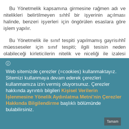
Bu Yönetmelik kapsamına girmesine rağmen adı ve
nitelikleri belirtilmeyen sıhhî bir işyerinin açılması
halinde, benzeri işyerleri için öngörülen esaslara göre
işlem yapılır.
Bu Yönetmelik ile sınıf tespiti yapılmamış gayrisıhhî
müesseseler için sınıf tespiti; ilgili tesisin neden
olabileceği kirleticilerin nitelik ve niceliği ile izalesi
konusundaki proje ve açıklama raporu, neden olabileceği
çevre sağlığı riskleri, açıklamalı proses akım şeması,
Web sitemizde çerezler (=cookies) kullanmaktayız.
eğer kurulu ise kapasite raporu (yoksa kişinin beyanı),
Sitemizi kullanmaya devam ederek çerezleri
toplam motor gücü, toplam personel sayısı ve tesisin
kullanmamıza izin vermiş oluyorsunuz. Çerezler
diğer özelliklerine ilişkin bilgi ve belgeler dikkate
hakkında ayrıntılı bilgileri
Kişisel Verilerin
alınarak Sağlık Bakanlığı tarafından yapılarak Çevre,
İşlenmesine Yönelik Aydınlatma Metni'nin Çerezler
Şehircilik ve İklim Değişikliği Bakanlığına bildirilir.
Hakkında Bilgilendirme
başlıklı bölümünde
bulabilirsiniz.
Değişik fıkra: İşyeri Açma ve Çalışma Ruhsatlarına
İlişkin Yönetmelikte Değişiklik Yapılmasına Dair
Tamam
Bottom Search Toolbar Highlight Text
Yönetmelik (R.G.-25/08/2022/31934) m.2