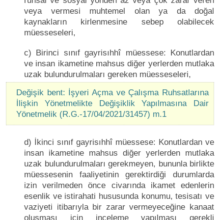
ruhsal ve sosyal yönden az veya çok zarar veren
veya vermesi muhtemel olan ya da doğal
kaynakların kirlenmesine sebep olabilecek
müesseseleri,
c) Birinci sınıf gayrisıhhî müessese: Konutlardan
ve insan ikametine mahsus diğer yerlerden mutlaka
uzak bulundurulmaları gereken müesseseleri,
Değişik bent: İşyeri Açma ve Çalışma Ruhsatlarına
İlişkin Yönetmelikte Değişiklik Yapılmasına Dair
Yönetmelik (R.G.-17/04/2021/31457) m.1
d) İkinci sınıf gayrisıhhî müessese: Konutlardan ve
insan ikametine mahsus diğer yerlerden mutlaka
uzak bulundurulmaları gerekmeyen, bununla birlikte
müessesenin faaliyetinin gerektirdiği durumlarda
izin verilmeden önce civarında ikamet edenlerin
esenlik ve istirahati hususunda konumu, tesisatı ve
vaziyeti itibarıyla bir zarar vermeyeceğine kanaat
oluşması için inceleme yapılması gerekli