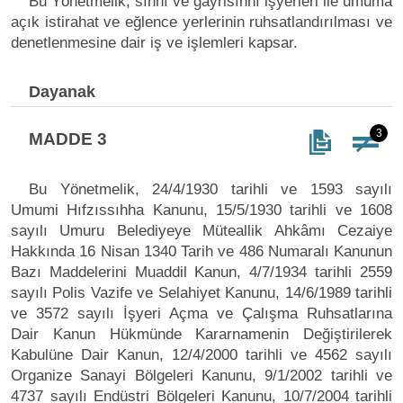
Bu Yönetmelik, sıhhî ve gayrisıhhî işyerleri ile umuma
açık istirahat ve eğlence yerlerinin ruhsatlandırılması ve
denetlenmesine dair iş ve işlemleri kapsar.
Dayanak
3
MADDE 3
Bu Yönetmelik, 24/4/1930 tarihli ve 1593 sayılı
Umumi Hıfzıssıhha Kanunu, 15/5/1930 tarihli ve 1608
sayılı Umuru Belediyeye Müteallik Ahkâmı Cezaiye
Hakkında 16 Nisan 1340 Tarih ve 486 Numaralı Kanunun
Bazı Maddelerini Muaddil Kanun, 4/7/1934 tarihli 2559
sayılı Polis Vazife ve Selahiyet Kanunu, 14/6/1989 tarihli
ve 3572 sayılı İşyeri Açma ve Çalışma Ruhsatlarına
Dair Kanun Hükmünde Kararnamenin Değiştirilerek
Kabulüne Dair Kanun, 12/4/2000 tarihli ve 4562 sayılı
Organize Sanayi Bölgeleri Kanunu, 9/1/2002 tarihli ve
4737 sayılı Endüstri Bölgeleri Kanunu, 10/7/2004 tarihli