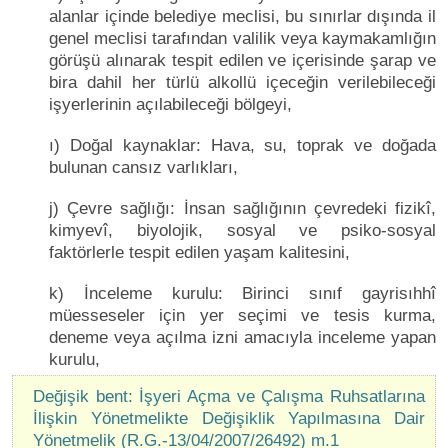
alanlar içinde belediye meclisi, bu sınırlar dışında il
genel meclisi tarafından valilik veya kaymakamlığın
görüşü alınarak tespit edilen ve içerisinde şarap ve
bira dahil her türlü alkollü içeceğin verilebileceği
işyerlerinin açılabileceği bölgeyi,
ı) Doğal kaynaklar: Hava, su, toprak ve doğada
bulunan cansız varlıkları,
j) Çevre sağlığı: İnsan sağlığının çevredeki fizikî,
kimyevî, biyolojik, sosyal ve psiko-sosyal
faktörlerle tespit edilen yaşam kalitesini,
k) İnceleme kurulu: Birinci sınıf gayrisıhhî
müesseseler için yer seçimi ve tesis kurma,
deneme veya açılma izni amacıyla inceleme yapan
kurulu,
Değişik bent: İşyeri Açma ve Çalışma Ruhsatlarına
İlişkin Yönetmelikte Değişiklik Yapılmasına Dair
Yönetmelik (R.G.-13/04/2007/26492) m.1