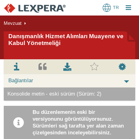
TR
Mevzuat
Danışmanlık Hizmet Alımları Muayene ve
Kabul Yönetmeliği
Bağlantılar
Konsolide metin - eski sürüm (Sürüm: 2)
Bu düzenlemenin eski bir
versiyonunu görüntülüyorsunuz.
Sürümleri sağ tarafta yer alan zaman
çizelgesinden inceleyebilirsiniz.