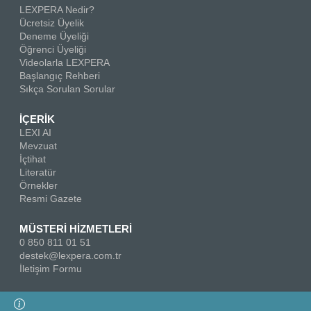
LEXPERA Nedir?
Ücretsiz Üyelik
Deneme Üyeliği
Öğrenci Üyeliği
Videolarla LEXPERA
Başlangıç Rehberi
Sıkça Sorulan Sorular
İÇERİK
LEXI AI
Mevzuat
İçtihat
Literatür
Örnekler
Resmi Gazete
MÜSTERİ HİZMETLERİ
0 850 811 01 51
destek@lexpera.com.tr
İletişim Formu
Bizi Takip Edin