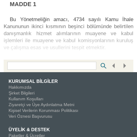
MADDE 1
Bu Yönetmeliğin amacı, 4734 sayılı Kamu İhale
Kanununun ikinci kısmının beşinci bölümünde belirtilen
danışmanlık hizmet alımlarının muayene ve kabul
işlemleri ile muayene ve kabul komisyonlarının kuruluş
ve çalışma esas ve usullerini tespit etmektir.
Bottom Search Toolbar Highlight Text
KURUMSAL BİLGİLER
Hakkımızda
Şirket Bilgileri
Kullanım Koşulları
Ziyaretçi ve Üye Aydınlatma Metni
Kişisel Verilerin Korunması Politikası
Veri Öznesi Başvurusu
ÜYELİK & DESTEK
Paketler & Ücretler