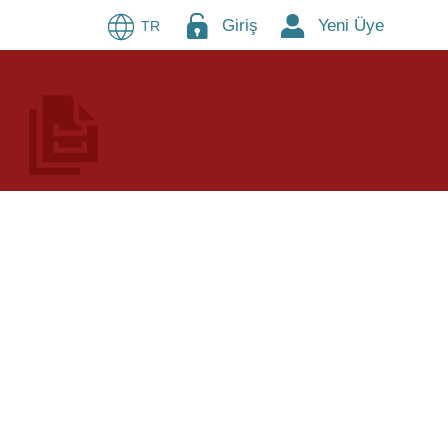
Giriş
Yeni Üye
TR