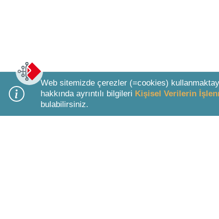
Web sitemizde çerezler (=cookies) kullanmaktay
hakkında ayrıntılı bilgileri
Kişisel Verilerin İşl
bulabilirsiniz.
Bottom Search Toolbar Highlight Text