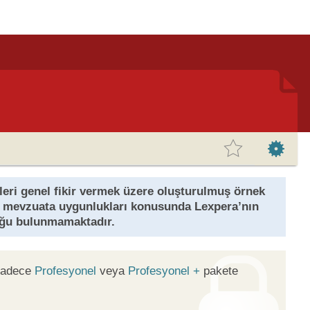
eri genel fikir vermek üzere oluşturulmuş örnek
el mevzuata uygunlukları konusunda Lexpera’nın
uğu bulunmamaktadır.
 sadece
Profesyonel
veya
Profesyonel +
pakete