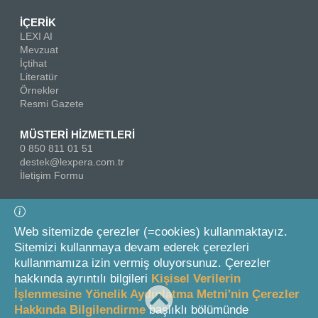
İÇERİK
LEXI AI
Mevzuat
İçtihat
Literatür
Örnekler
Resmi Gazete
MÜSTERİ HİZMETLERİ
0 850 811 01 51
destek@lexpera.com.tr
İletişim Formu
Bizi Takip Edin
Web sitemizde çerezler (=cookies) kullanmaktayız.
Sitemizi kullanmaya devam ederek çerezleri
kullanmamıza izin vermiş oluyorsunuz. Çerezler
hakkında ayrıntılı bilgileri
Kişisel Verilerin
İşlenmesine Yönelik Aydınlatma Metni'nin Çerezler
Hakkında Bilgilendirme
başlıklı bölümünde
© 2026 On İki Levha Yayıncılık A.Ş.