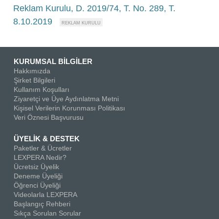
Reklam Kurulu, D. 2019/74, T. No. 289, T.
8.10.2019
KURUMSAL BİLGİLER
Hakkımızda
Şirket Bilgileri
Kullanım Koşulları
Ziyaretçi ve Üye Aydınlatma Metni
Kişisel Verilerin Korunması Politikası
Veri Öznesi Başvurusu
ÜYELİK & DESTEK
Paketler & Ücretler
LEXPERA Nedir?
Ücretsiz Üyelik
Deneme Üyeliği
Öğrenci Üyeliği
Videolarla LEXPERA
Başlangıç Rehberi
Sıkça Sorulan Sorular