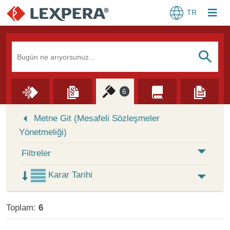
TR
Arama Kutusu
S
6
Skip to Search Results
Metne Git (Mesafeli Sözleşmeler
Yönetmeliği)
Filtreler
Karar Tarihi
Toplam:
6