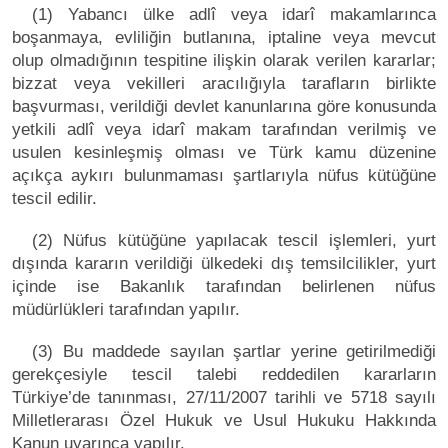
(1) Yabancı ülke adlî veya idarî makamlarınca
boşanmaya, evliliğin butlanına, iptaline veya mevcut
olup olmadığının tespitine ilişkin olarak verilen kararlar;
bizzat veya vekilleri aracılığıyla tarafların birlikte
başvurması, verildiği devlet kanunlarına göre konusunda
yetkili adlî veya idarî makam tarafından verilmiş ve
usulen kesinleşmiş olması ve Türk kamu düzenine
açıkça aykırı bulunmaması şartlarıyla nüfus kütüğüne
tescil edilir.
(2) Nüfus kütüğüne yapılacak tescil işlemleri, yurt
dışında kararın verildiği ülkedeki dış temsilcilikler, yurt
içinde ise Bakanlık tarafından belirlenen nüfus
müdürlükleri tarafından yapılır.
(3) Bu maddede sayılan şartlar yerine getirilmediği
gerekçesiyle tescil talebi reddedilen kararların
Türkiye’de tanınması, 27/11/2007 tarihli ve 5718 sayılı
Milletlerarası Özel Hukuk ve Usul Hukuku Hakkında
Kanun uyarınca yapılır.