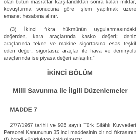
olan bütün masraflar karşılandıktan sonra kalan miktar,
kovuşturma sonucuna göre işlem yapılmak üzere
emanet hesabına alınır.
(3) İkinci fıkra hükmünün uygulanmasındaki
değerden, kara araçlarında kasko değeri; deniz
araçlarında tekne ve makine sigortasına esas teşkil
eden değer; sigortasız araçlar ile hava ve demiryolu
araçlarında ise piyasa değeri anlaşılır.”
İKİNCİ BÖLÜM
Milli Savunma ile İlgili Düzenlemeler
MADDE 7
27/7/1967 tarihli ve 926 sayılı Türk Silâhlı Kuvvetleri
Personel Kanununun 35 inci maddesinin birinci fıkrasının
(f) bendi yürürlükten kaldırılmıştır.