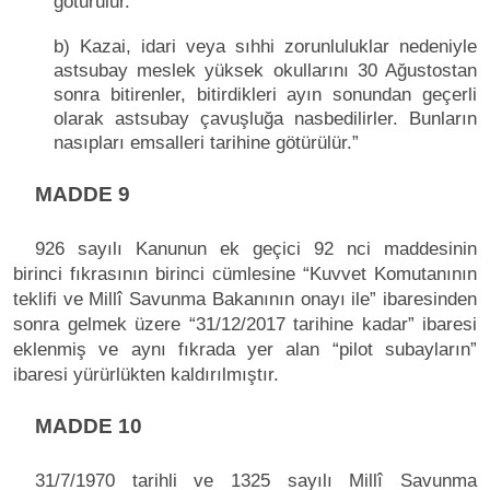
götürülür.
b) Kazai, idari veya sıhhi zorunluluklar nedeniyle
astsubay meslek yüksek okullarını 30 Ağustostan
sonra bitirenler, bitirdikleri ayın sonundan geçerli
olarak astsubay çavuşluğa nasbedilirler. Bunların
nasıpları emsalleri tarihine götürülür.”
MADDE 9
926 sayılı Kanunun ek geçici 92 nci maddesinin
birinci fıkrasının birinci cümlesine “Kuvvet Komutanının
teklifi ve Millî Savunma Bakanının onayı ile” ibaresinden
sonra gelmek üzere “31/12/2017 tarihine kadar” ibaresi
eklenmiş ve aynı fıkrada yer alan “pilot subayların”
ibaresi yürürlükten kaldırılmıştır.
MADDE 10
31/7/1970 tarihli ve 1325 sayılı Millî Savunma