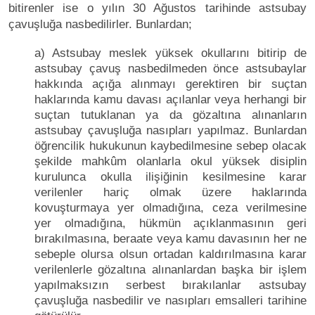
bitirenler ise o yılın 30 Ağustos tarihinde astsubay
çavuşluğa nasbedilirler. Bunlardan;
a) Astsubay meslek yüksek okullarını bitirip de
astsubay çavuş nasbedilmeden önce astsubaylar
hakkında açığa alınmayı gerektiren bir suçtan
haklarında kamu davası açılanlar veya herhangi bir
suçtan tutuklanan ya da gözaltına alınanların
astsubay çavuşluğa nasıpları yapılmaz. Bunlardan
öğrencilik hukukunun kaybedilmesine sebep olacak
şekilde mahkûm olanlarla okul yüksek disiplin
kurulunca okulla ilişiğinin kesilmesine karar
verilenler hariç olmak üzere haklarında
kovuşturmaya yer olmadığına, ceza verilmesine
yer olmadığına, hükmün açıklanmasının geri
bırakılmasına, beraate veya kamu davasının her ne
sebeple olursa olsun ortadan kaldırılmasına karar
verilenlerle gözaltına alınanlardan başka bir işlem
yapılmaksızın serbest bırakılanlar astsubay
çavuşluğa nasbedilir ve nasıpları emsalleri tarihine