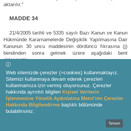
aktarılır.”
MADDE 34
21/4/2005 tarihli ve 5335 sayılı Bazı Kanun ve Kanun
Hükmünde Kararnamelerde Değişiklik Yapılmasına Dair
Kanunun 30 uncu maddesinin dördüncü fıkrasına (j)
bendinden sonra gelmek üzere aşağıdaki bent
eklenmiştir.
“k) 18/3/1924 tarihli ve 442 sayılı Köy Kanununun
Web sitemizde çerezler (=cookies) kullanmaktayız.
74 üncü maddesine göre görevlendirilen güvenlik
Sitemizi kullanmaya devam ederek çerezleri
korucuları,”
kullanmamıza izin vermiş oluyorsunuz. Çerezler
hakkında ayrıntılı bilgileri
Kişisel Verilerin
MADDE 35
İşlenmesine Yönelik Aydınlatma Metni'nin Çerezler
Hakkında Bilgilendirme
başlıklı bölümünde
bulabilirsiniz.
31/5/2006 tarihli ve 5510 sayılı Sosyal Sigortalar ve
Genel Sağlık Sigortası Kanununun 7 nci maddesinin
Tamam
Bottom Search Toolbar Highlight Text
birinci fıkrasının (c) bendinde yer alan “(d) ve (e)”