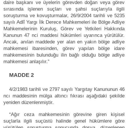
daire başkanı ve üyelerin görevden doğan veya görev
sırasında işlenen suçları ve şahsi suçlarıyla ilgili
soruşturma ve kovuşturmalar, 26/9/2004 tarihli ve 5235
sayılı Adlî Yargı İlk Derece Mahkemeleri ile Bölge Adliye
Mahkemelerinin Kuruluş, Görev ve Yetkileri Hakkında
Kanunun 47 nci maddesi hükümleri uyarınca yürütülür.
Ancak, anılan maddede yer alan en yakın bölge adliye
mahkemesi ibaresinden, görev yapılan bölge idare
mahkemesinin bulunduğu ilin bağlı olduğu bölge adliye
mahkemesi anlaşılır.”
MADDE 2
4/2/1983 tarihli ve 2797 sayılı Yargıtay Kanununun 46
ncı maddesinin mülga altıncı fıkrası aşağıdaki şekilde
yeniden düzenlenmiştir.
“Ağır ceza mahkemesinin görevine giren kişisel
suçlarla ilgili suçüstü halinde genel hükümlere göre
yürütülen soruşturma sonucunda dosya, düzenlenen