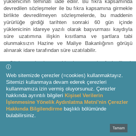
yüklenicinin teminatı iade edilir. Bu fıkra kapsamında
devredilen sözleşmeler ile bu fıkra kapsamına girmekle
birlikte devredilmeyen sözleşmelerde, bu maddenin
yürürlüğe girdiği tarihten sonraki 60 gün içinde
yüklenicinin idareye yazılı olarak başvurması kaydıyla
süre uzatımına ilişkin kısıtlama ve şartlara tabi
olunmaksızın Hazine ve Maliye Bakanlığının görüşü
alınarak idare tarafından süre uzatılabilir.
Sözleşmenin bu madde kapsamında feshedilerek
tasfiye edilmesi veya devredilmesi durumunda yüklenici,
Web sitemizde çerezler (=cookies) kullanmaktayız.
fesih veya devir tarihine kadar gerçekleştirdiği imalatlar
Sitemizi kullanmaya devam ederek çerezleri
dışında idareden herhangi bir hak talebinde bulunamaz.
kullanmamıza izin vermiş oluyorsunuz. Çerezler
Yüklenici tarafından, işin idarece uygun görülecek can
hakkında ayrıntılı bilgileri
Kişisel Verilerin
ve mal güvenliği ile yapı güvenliğine yönelik tedbirlerin
İşlenmesine Yönelik Aydınlatma Metni'nin Çerezler
alınması şarttır. Bu kapsamda düzenlenecek
Hakkında Bilgilendirme
başlıklı bölümünde
fesihnamelerden ve devredilecek sözleşmelerden damga
bulabilirsiniz.
vergisi alınmaz.”
Tamam
Bottom Search Toolbar Highlight Text
MADDE 33