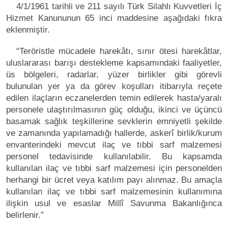
4/1/1961 tarihli ve 211 sayılı Türk Silahlı Kuvvetleri İç
Hizmet Kanununun 65 inci maddesine aşağıdaki fıkra
eklenmiştir.
“Teröristle mücadele harekâtı, sınır ötesi harekâtlar,
uluslararası barışı destekleme kapsamındaki faaliyetler,
üs bölgeleri, radarlar, yüzer birlikler gibi görevli
bulunulan yer ya da görev koşulları itibarıyla reçete
edilen ilaçların eczanelerden temin edilerek hasta/yaralı
personele ulaştırılmasının güç olduğu, ikinci ve üçüncü
basamak sağlık teşkillerine sevklerin emniyetli şekilde
ve zamanında yapılamadığı hallerde, askerî birlik/kurum
envanterindeki mevcut ilaç ve tıbbi sarf malzemesi
personel tedavisinde kullanılabilir. Bu kapsamda
kullanılan ilaç ve tıbbi sarf malzemesi için personelden
herhangi bir ücret veya katılım payı alınmaz. Bu amaçla
kullanılan ilaç ve tıbbi sarf malzemesinin kullanımına
ilişkin usul ve esaslar Millî Savunma Bakanlığınca
belirlenir.”