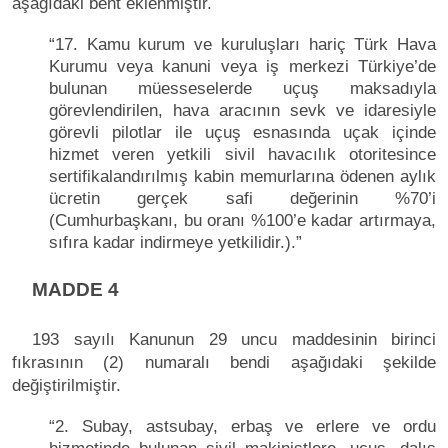
aşağıdaki bent eklenmiştir.
“17. Kamu kurum ve kuruluşları hariç Türk Hava
Kurumu veya kanuni veya iş merkezi Türkiye’de
bulunan müesseselerde uçuş maksadıyla
görevlendirilen, hava aracının sevk ve idaresiyle
görevli pilotlar ile uçuş esnasında uçak içinde
hizmet veren yetkili sivil havacılık otoritesince
sertifikalandırılmış kabin memurlarına ödenen aylık
ücretin gerçek safi değerinin %70’i
(Cumhurbaşkanı, bu oranı %100’e kadar artırmaya,
sıfıra kadar indirmeye yetkilidir.).”
MADDE 4
193 sayılı Kanunun 29 uncu maddesinin birinci
fıkrasının (2) numaralı bendi aşağıdaki şekilde
değiştirilmiştir.
“2. Subay, astsubay, erbaş ve erlere ve ordu