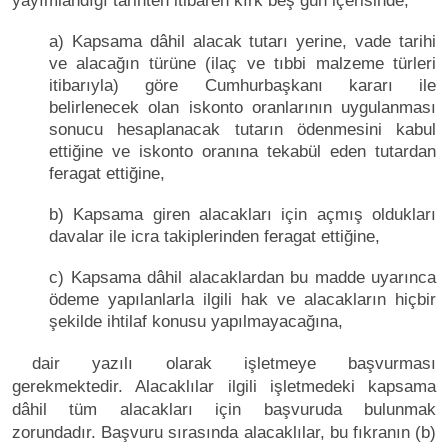
yayımlandığı tarihten itibaren kırk beş gün içerisinde;
a) Kapsama dâhil alacak tutarı yerine, vade tarihi
ve alacağın türüne (ilaç ve tıbbi malzeme türleri
itibarıyla) göre Cumhurbaşkanı kararı ile
belirlenecek olan iskonto oranlarının uygulanması
sonucu hesaplanacak tutarın ödenmesini kabul
ettiğine ve iskonto oranına tekabül eden tutardan
feragat ettiğine,
b) Kapsama giren alacakları için açmış oldukları
davalar ile icra takiplerinden feragat ettiğine,
c) Kapsama dâhil alacaklardan bu madde uyarınca
ödeme yapılanlarla ilgili hak ve alacakların hiçbir
şekilde ihtilaf konusu yapılmayacağına,
dair yazılı olarak işletmeye başvurması
gerekmektedir. Alacaklılar ilgili işletmedeki kapsama
dâhil tüm alacakları için başvuruda bulunmak
zorundadır. Başvuru sırasında alacaklılar, bu fıkranın (b)