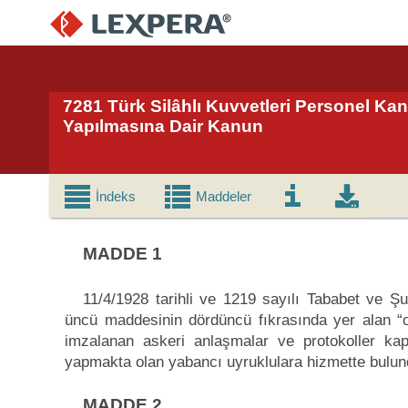
7281 Türk Silâhlı Kuvvetleri Personel Kan
Yapılmasına Dair Kanun
İndeks
Maddeler
MADDE 1
11/4/1928 tarihli ve 1219 sayılı Tababet ve Ş
üncü maddesinin dördüncü fıkrasında yer alan “ola
imzalanan askeri anlaşmalar ve protokoller kap
yapmakta olan yabancı uyruklulara hizmette bulunduk
MADDE 2