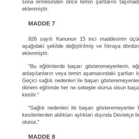
sona ermesinden önce temin şartlarını taşımadığ
eklenmiştir.
MADDE 7
926 sayılı Kanunun 15 inci maddesinin üçün
aşağıdaki şekilde değiştirilmiş ve fıkraya dör
eklenmiştir.
“Bu eğitimlerde başarı gösteremeyenlerin, eğ
anlaşılanların veya temin aşamasındaki şartları kayb
Geçici sağlık nedenleri ile başarı gösteremeyenler 
dönem eğitimde her ne sebeple olursa olsun başarı 
kesilir.”
“Sağlık nedenleri ile başarı gösteremeyenler ha
kesilenlerden aldıkları aylıkları dışında Devletçe bu
olunur.”
MADDE 8