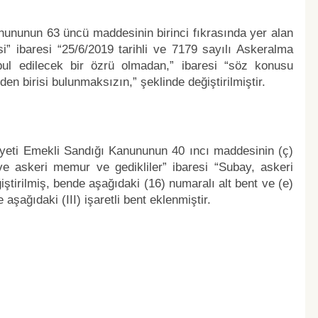
anununun 63 üncü maddesinin birinci fıkrasında yer alan
” ibaresi “25/6/2019 tarihli ve 7179 sayılı Askeralma
l edilecek bir özrü olmadan,” ibaresi “söz konusu
n birisi bulunmaksızın,” şeklinde değiştirilmiştir.
riyeti Emekli Sandığı Kanununun 40 ıncı maddesinin (ç)
 ve askeri memur ve gedikliler” ibaresi “Subay, askeri
ştirilmiş, bende aşağıdaki (16) numaralı alt bent ve (e)
aşağıdaki (III) işaretli bent eklenmiştir.