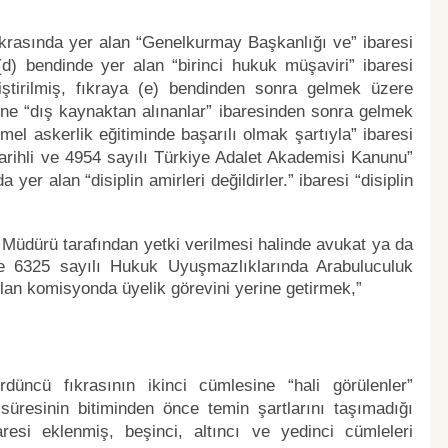
ıkrasında yer alan “Genelkurmay Başkanlığı ve” ibaresi
d) bendinde yer alan “birinci hukuk müşaviri” ibaresi
ştirilmiş, fıkraya (e) bendinden sonra gelmek üzere
ine “dış kaynaktan alınanlar” ibaresinden sonra gelmek
el askerlik eğitiminde başarılı olmak şartıyla” ibaresi
tarihli ve 4954 sayılı Türkiye Adalet Akademisi Kanunu”
a yer alan “disiplin amirleri değildirler.” ibaresi “disiplin
 Müdürü tarafından yetki verilmesi halinde avukat ya da
 ve 6325 sayılı Hukuk Uyuşmazlıklarında Arabuluculuk
an komisyonda üyelik görevini yerine getirmek,”
üncü fıkrasının ikinci cümlesine “hali görülenler”
resinin bitiminden önce temin şartlarını taşımadığı
resi eklenmiş, beşinci, altıncı ve yedinci cümleleri