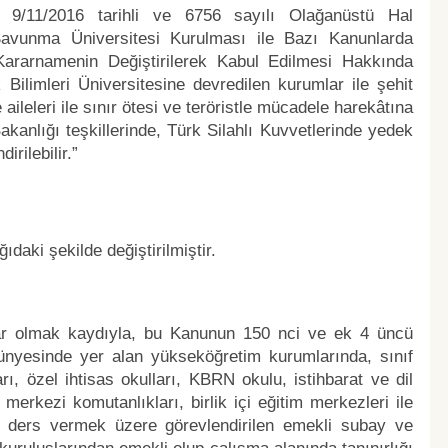
; 9/11/2016 tarihli ve 6756 sayılı Olağanüstü Hal
Savunma Üniversitesi Kurulması ile Bazı Kanunlarda
ararnamenin Değiştirilerek Kabul Edilmesi Hakkında
ilimleri Üniversitesine devredilen kurumlar ile şehit
e aileleri ile sınır ötesi ve teröristle mücadele harekâtına
kanlığı teşkillerinde, Türk Silahlı Kuvvetlerinde yedek
irilebilir.”
daki şekilde değiştirilmiştir.
ar olmak kaydıyla, bu Kanunun 150 nci ve ek 4 üncü
nyesinde yer alan yükseköğretim kurumlarında, sınıf
ı, özel ihtisas okulları, KBRN okulu, istihbarat ve dil
erkezi komutanlıkları, birlik içi eğitim merkezleri ile
e ders vermek üzere görevlendirilen emekli subay ve