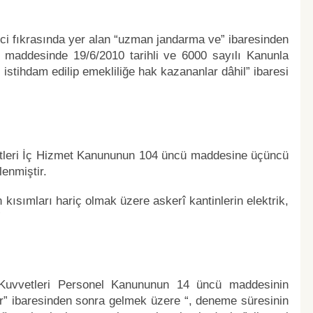
nci fıkrasında yer alan “uzman jandarma ve” ibaresinden
 maddesinde 19/6/2010 tarihli ve 6000 sayılı Kanunla
istihdam edilip emekliliğe hak kazananlar dâhil” ibaresi
vvetleri İç Hizmet Kanununun 104 üncü maddesine üçüncü
enmiştir.
n kısımları hariç olmak üzere askerî kantinlerin elektrik,
”
ı Kuvvetleri Personel Kanununun 14 üncü maddesinin
er” ibaresinden sonra gelmek üzere “, deneme süresinin