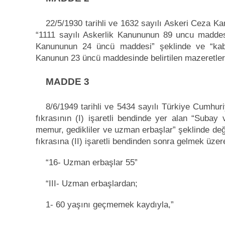
22/5/1930 tarihli ve 1632 sayılı Askeri Ceza K
“1111 sayılı Askerlik Kanununun 89 uncu maddesi
Kanununun 24 üncü maddesi” şeklinde ve “kabu
Kanunun 23 üncü maddesinde belirtilen mazeretlerde
MADDE 3
8/6/1949 tarihli ve 5434 sayılı Türkiye Cumhu
fıkrasının (I) işaretli bendinde yer alan “Subay
memur, gedikliler ve uzman erbaşlar” şeklinde deği
fıkrasına (II) işaretli bendinden sonra gelmek üzere 
“16- Uzman erbaşlar 55”
“III- Uzman erbaşlardan;
1- 60 yaşını geçmemek kaydıyla,”