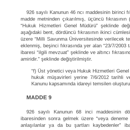
926 sayılı Kanunun 46 ncı maddesinin birinci f
madde metninden çıkarılmış, üçüncü fıkrasının (
“Hukuk Hizmetleri Genel Müdürü” şeklinde deği
aşağıdaki bent, dördüncü fıkrasının ikinci cümles
üzere “Milli Savunma Üniversitesinde verilecek tem
eklenmiş, beşinci fıkrasında yer alan “23/7/2003 
ibaresi “ilgili mevzuat” şeklinde ve altıncı fıkrasınd
amiridir.” şeklinde değiştirilmiştir.
“f) Üst yönetici veya Hukuk Hizmetleri Genel
hukuk müşavirleri yerine 7/6/2012 tarihli
Kanunu kapsamında idareyi temsilen oluşturul
MADDE 9
926 sayılı Kanunun 68 inci maddesinin dörd
ibaresinden sonra gelmek üzere “veya deneme sü
anlaşılanlar ya da bu şartları kaybedenler” iba