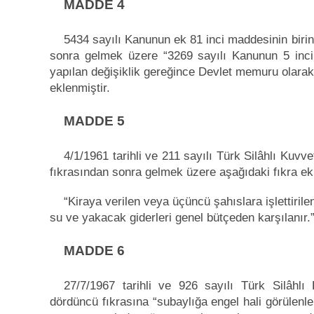
MADDE 4
5434 sayılı Kanunun ek 81 inci maddesinin biri
sonra gelmek üzere “3269 sayılı Kanunun 5 inci
yapılan değişiklik gereğince Devlet memuru olarak 
eklenmiştir.
MADDE 5
4/1/1961 tarihli ve 211 sayılı Türk Silâhlı Ku
fıkrasından sonra gelmek üzere aşağıdaki fıkra ekl
“Kiraya verilen veya üçüncü şahıslara işlettirile
su ve yakacak giderleri genel bütçeden karşılanır.
MADDE 6
27/7/1967 tarihli ve 926 sayılı Türk Silâhl
dördüncü fıkrasına “subaylığa engel hali görülenl