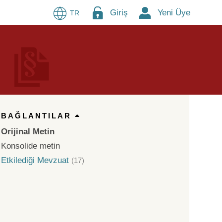
Giriş
Yeni Üye
TR
BAĞLANTILAR
Orijinal Metin
Konsolide metin
Etkilediği Mevzuat
(17)