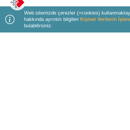
Web sitemizde çerezler (=cookies) kullanmaktay
hakkında ayrıntılı bilgileri
Kişisel Verilerin İşl
bulabilirsiniz.
Bottom Search Toolbar Highlight Text
KURUMSAL BİLGİLER
ÜYELİK 
Hakkımızda
Paketler &
Şirket Bilgileri
LEXPERA 
Kullanım Koşulları
Ücretsiz Ü
Ziyaretçi ve Üye Aydınlatma Metni
Deneme Ü
Kişisel Verilerin Korunması Politikası
Öğrenci Ü
Veri Öznesi Başvurusu
Videolar