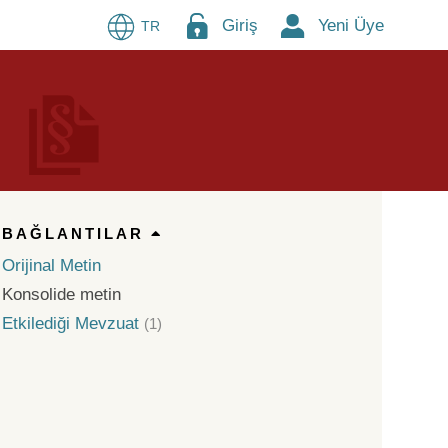
Giriş
Yeni Üye
TR
BAĞLANTILAR
Orijinal Metin
Konsolide metin
Etkilediği Mevzuat
(1)