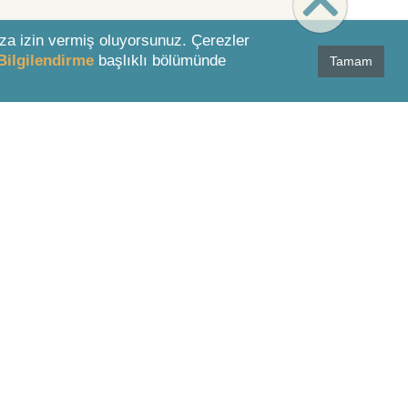
za izin vermiş oluyorsunuz. Çerezler
Bilgilendirme
başlıklı bölümünde
Tamam
MÜSTERİ HİZMETLERİ
0 850 811 01 51
destek@lexpera.com.tr
İletişim Formu
Bizi Takip Edin