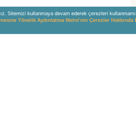
ız. Sitemizi kullanmaya devam ederek çerezleri kullanmamı
enmesine Yönelik Aydınlatma Metni'nin Çerezler Hakkında 
& DESTEK
İÇERİK
 Ücretler
LEXI AI
Nedir?
Mevzuat
yelik
İçtihat
yeliği
Literatür
yeliği
Örnekler
la LEXPERA
Resmi Gazete